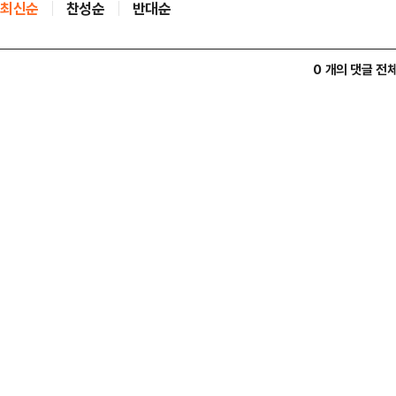
최신순
찬성순
반대순
0 개의 댓글 전