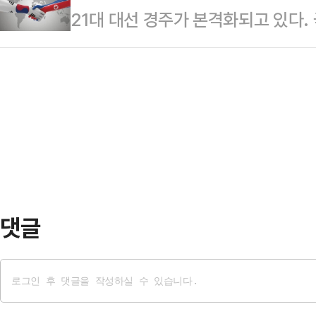
21대 대선 경주가 본격화되고 있다.
베센트 재무부 장관과 제이미슨 그리
넓게 이를 인정할 필요가 있다고도 
에 통일이 무시된다. 국가 성장과 인
다. 관세 전쟁이 시작된 이후 양국의
법 행정1단독 임진수 판…
깝다.분단 80년대를 끝낼 ‘진정한 
이다.다만 이번 회의가 ‘협상'(negotia
가 명심해야 할, 성장과 통일을 위한
만큼 상호 의견 교환 수준일 것이라는
다.필자는 18대 대선을 앞두고 201
야 할 대북정책 방향”(한국일보)을
정부를 지켜보며 이래서는 안 된다
반영되지…
댓글