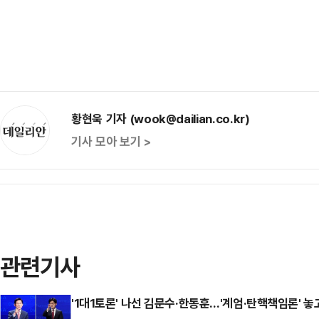
황현욱 기자 (wook@dailian.co.kr)
기사 모아 보기 >
관련기사
'1대1토론' 나선 김문수·한동훈…'계엄·탄핵책임론' 놓