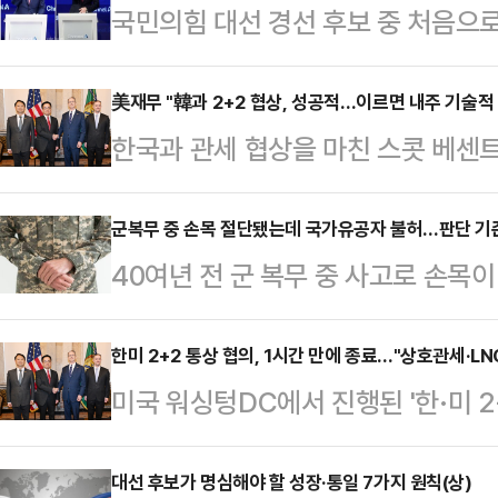
국민의힘 대선 경선 후보 중 처음으
후보가 12·3 비상계엄과 윤석열 전
다. 김 후보는 윤 전 대통령의 계엄
美재무 "韓과 2+2 협상, 성공적…이르면 내주 기술적
한국과 관세 협상을 마친 스콧 베센트
배경에 한 후보가 있다며 배신자 프레
안을 했다”고 밝혔다.블룸버그통신에
엄했어도 막았을 것"이라며 오히려 
워싱턴DC 백악관 기자회견에서 “오
군복무 중 손목 절단됐는데 국가유공자 불허…판단 기준
후보에게 역공을 가했다.김문수 후보
40여년 전 군 복무 중 사고로 손목이
다”며 “한국은 지금 상황에서 할 수 
구 동아미디어센터 채널A 오픈스튜디
국가유공자로 등록받지 못해 행정소
는)생각보다 빠르게 진행할 수 있을 
'일대일 맞수 토…
의가 '상이등급 7급'에 해당한다는 
한미 2+2 통상 협의, 1시간 만에 종료…"상호관세·LN
안을 검토한 후 이르면 다음 주에 기
미국 워싱텅DC에서 진행된 '한·미 2
는 소견을 밝힌 점과 국가유공자법의
다. 협상 준비도 철저히 해왔다”며 
다.24일(현지시간) 오전 8시 10분
한 판단이라고 설명했다.다만, 전문
안했다. 그…
부총리 겸 기획재정부 장관과 안덕근
대선 후보가 명심해야 할 성장·통일 7가지 원칙(상)
서라도 의무를 수행하던 중 부상을 