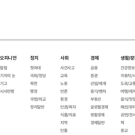
오피니언
정치
사회
경제
생활/문
칼럼
청와대
사건사고
금융
건강정보
기자의 눈
국회/정당
교육
증권
자동차/
기고
북한
노동
산업/재계
도로/교
시사만평
행정
언론
중기/벤처
여행/레
국방/외교
환경
부동산
음식/맛
정치일반
인권/복지
글로벌경제
패션/뷰
식품/의료
생활경제
공연/전
지역
경제일반
책
인물
종교