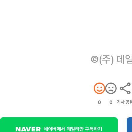
©(주) 데
기사 공
0
0
네이버에서 데일리안 구독하기