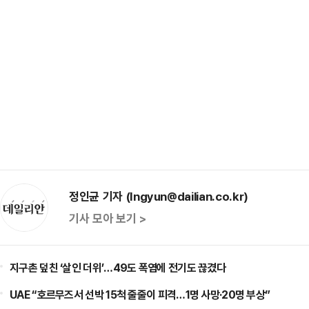
정인균 기자 (Ingyun@dailian.co.kr)
기사 모아 보기 >
지구촌 덮친 ‘살인 더위’…49도 폭염에 전기도 끊겼다
UAE “호르무즈서 선박 15척 줄줄이 피격…1명 사망·20명 부상”