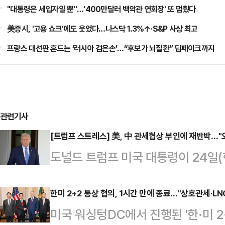
"대통령은 세입자일 뿐"…'400만달러 백악관 연회장' 또 멈췄다
美증시, '고용 쇼크'에도 웃었다…나스닥 1.3%↑·S&P 사상 최고
프랑스 대선판 흔드는 ‘러시아 검은손’…“후보가 뇌질환” 딥페이크까지
관련기사
[트럼프 스트레스] 美, 中 관세협상 부인에 재반박…"
도널드 트럼프 미국 대통령이 24일(
다고 밝혔다.로이터통신에 따르면 트
에서 열린 요나스 가르 스퇴르 노르
한미 2+2 통상 협의, 1시간 만에 종료…"상호관세·LN
미국 워싱텅DC에서 진행된 '한·미 2
열고 “중국과 오늘 오전에 회의했다