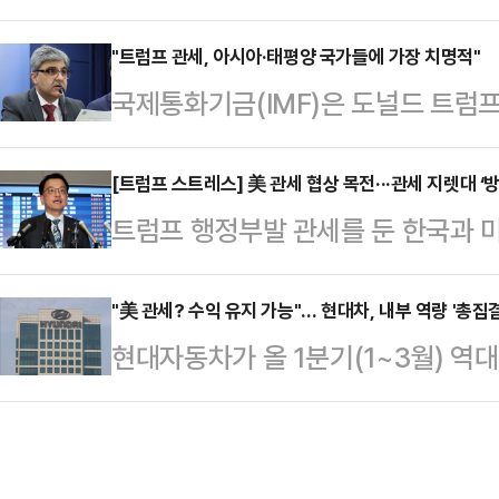
다.24일(현지시간) 오전 8시 10분
공개할 것이며 그들은 만난 것은 사실
부총리 겸 기획재정부 장관과 안덕근
"트럼프 관세, 아시아·태평양 국가들에 가장 치명적"
말했다.앞서 궈자쿤 중국 외교부 대
국제통화기금(IMF)은 도널드 트럼프
베센트 재무부 장관과 제이미슨 그리
상을 벌이고 있다는 보도는 가짜 뉴
롯한 아시아 및 태평양 지역에 가장
다. 관세 전쟁이 시작된 이후 양국의
그는 “내가 아는 …
통신에 따르면 크리슈나 스리니바산 
[트럼프 스트레스] 美 관세 협상 목전···관세 지렛대 ‘방
이다.다만 이번 회의가 ‘협상'(negotia
트럼프 행정부발 관세를 둔 한국과 미국
간) 워싱텅DC에서 열린 한 행사에서
만큼 상호 의견 교환 수준일 것이라는
리시각)를 기해 시작되는 가운데 협
령의 관세 충격에 크게 노출됐으며 
다.앞서 미국은 알래스카 액화천연가
"美 관세? 수익 유지 가능"… 현대차, 내부 역량 '총집결
“아시아 주요 국가들의 경제는 미국
현대자동차가 올 1분기(1~3월) 역
대한 관심을 드러낸 바 있다. 본격적
대미 수출 비중이 최근 급격히 늘었다
성 속에서도 연간 목표치를 그대로 
이목이 집중되고 있는 가운데 각 안건
태평양 지역이 상대적으…
부터 트럼프발(發) 관세 리스크가 본
압박미국 정부는 상호관세 발표 이후
급망 최적화를 통해 내부 역량을 끌
급했다. 미국은 이번 관세 부과 조