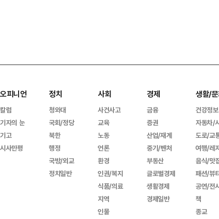
오피니언
정치
사회
경제
생활/문
칼럼
청와대
사건사고
금융
건강정보
기자의 눈
국회/정당
교육
증권
자동차/
기고
북한
노동
산업/재계
도로/교
시사만평
행정
언론
중기/벤처
여행/레
국방/외교
환경
부동산
음식/맛
정치일반
인권/복지
글로벌경제
패션/뷰
식품/의료
생활경제
공연/전
지역
경제일반
책
인물
종교