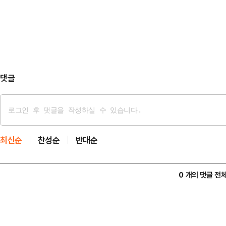
산이다.현대자동차는 24일 1분기 
합의를 원…
4078억원, 영업이익 3조6336억
9.2%, 2.1% 확대된 수치로 매출
익률은 …
댓글
최신순
찬성순
반대순
0 개의 댓글 전