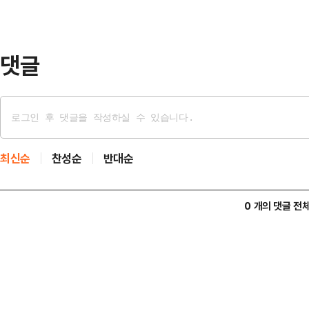
지 않는 지인들이 많다"면서 "내 연
다.빈…
댓글
최신순
찬성순
반대순
0 개의 댓글 전