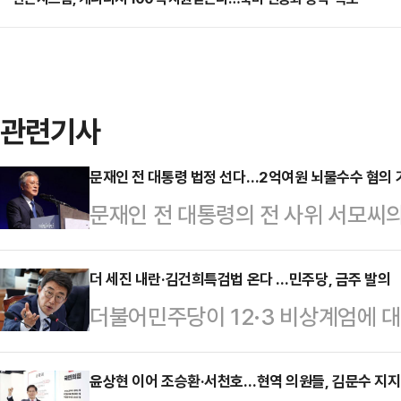
관련기사
문재인 전 대통령 법정 선다…2억여원 뇌물수수 혐의 
문재인 전 대통령의 전 사위 서모씨의
검찰이 문 전 대통령을 뇌물수수 혐
면 전주지검은 문 전 대통령을 특정범
더 세진 내란·김건희특검법 온다 …민주당, 금주 발의
더불어민주당이 12·3 비상계엄에 대
혐의로 불구속기소 했다고 이날 밝혔
을 수사하는 '김건희 특검법'을 기존
직 전 의원도 뇌물공여 및 업무상 배
고 밝혔다. 특검법의 수사 범위와 
윤상현 이어 조승환·서천호…현역 의원들, 김문수 지
딸인 다혜씨와 사위였던 서씨에 대해