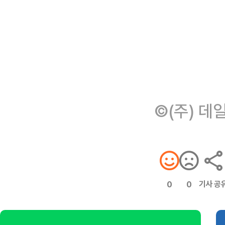
©(주) 데
기사 공
0
0