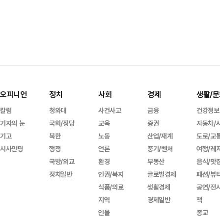
오피니언
정치
사회
경제
생활/문
칼럼
청와대
사건사고
금융
건강정보
기자의 눈
국회/정당
교육
증권
자동차/
기고
북한
노동
산업/재계
도로/교
시사만평
행정
언론
중기/벤처
여행/레
국방/외교
환경
부동산
음식/맛
정치일반
인권/복지
글로벌경제
패션/뷰
식품/의료
생활경제
공연/전
지역
경제일반
책
인물
종교