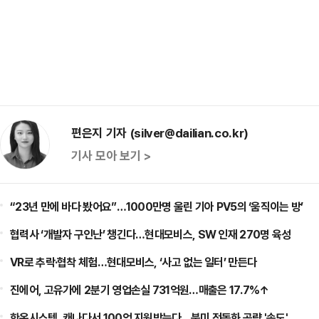
편은지 기자 (silver@dailian.co.kr)
기사 모아 보기 >
“23년 만에 바다 봤어요”…1000만명 울린 기아 PV5의 ‘움직이는 방’
협력사 ‘개발자 구인난’ 챙긴다…현대모비스, SW 인재 270명 육성
VR로 추락·협착 체험…현대모비스, ‘사고 없는 일터’ 만든다
진에어, 고유가에 2분기 영업손실 731억원…매출은 17.7%↑
한온시스템, 캐나다서 100억 지원받는다…북미 전동화 공략 '속도'