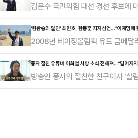
김문수 국민의힘 대선 경선 후보에 대
당 원내대변인은 24일 오전 국회에서
울중앙지법에 공소를 제기함에 따라 문
가 점차 늘어나고 있다.국민의힘 소속
란 특검법과 김건희 특검법을 금주 내
울에서 진행될 예…
문수 후보에 대한 지지 선언을 했다.
'한판승의 달인' 최민호, 한동훈 지지선언…"이재명에 
위와 규모들은 기존의 안보다 강화하
2008년 베이징올림픽 유도 금메달
최선을 다하겠다"고 말했다. 서 의원
명했다.노종면 원내대변인은 같은 날
의힘 대선후보 경선에 출마한 한동훈
며, 그의 삶 자체가 다양한 경험과 
만나서도 "명태…
포츠계 인사가 국민의힘 대선후보 경
풍자 절친 유튜버 이희철 사망 소식 전해져..."믿어지지
가) 국가를 위한 지도자가 될 수 있
방송인 풍자의 절친한 친구이자 '살림
라 주목을 받고 있다.최민호 전 선수
보가 한덕수 대통령 권한대행 국무총리
철(40)이 세상을 떠났다.지난 7일
한!판!승!으로 세상을 바꾸겠다"며 
는 태도를…
통해 "너무나도 사랑하는 서울살롱 
유도 인생처럼, 이재명 더불어민주당
전했다.이어 "이 글을 쓰면서도 믿어
어낼 수 있는 유일한 인물은 한동훈 
들 중 아직 소식을 접하지 못한 분들 
까지 보수인 나는…
기도해달라"고 애도했다.그러면서 "