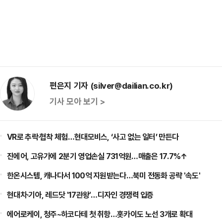
편은지 기자 (silver@dailian.co.kr)
기사 모아 보기 >
VR로 추락·협착 체험…현대모비스, ‘사고 없는 일터’ 만든다
진에어, 고유가에 2분기 영업손실 731억원…매출은 17.7%↑
한온시스템, 캐나다서 100억 지원받는다…북미 전동화 공략 '속도'
현대차·기아, 레드닷 '17관왕'…디자인 경쟁력 입증
에어로케이, 청주~하코다테 첫 취항…홋카이도 노선 3개로 확대