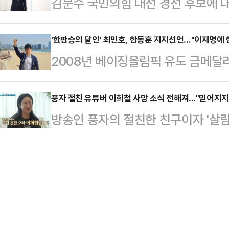
김문수 국민의힘 대선 경선 후보에 대
당 원내대변인은 24일 오전 국회에서
울중앙지법에 공소를 제기함에 따라 문
가 점차 늘어나고 있다.국민의힘 소속
란 특검법과 김건희 특검법을 금주 내
울에서 진행될 예…
문수 후보에 대한 지지 선언을 했다.
'한판승의 달인' 최민호, 한동훈 지지선언…"이재명에 
위와 규모들은 기존의 안보다 강화하
2008년 베이징올림픽 유도 금메달
최선을 다하겠다"고 말했다. 서 의원
명했다.노종면 원내대변인은 같은 날
의힘 대선후보 경선에 출마한 한동훈
며, 그의 삶 자체가 다양한 경험과 
만나서도 "명태…
포츠계 인사가 국민의힘 대선후보 경
풍자 절친 유튜버 이희철 사망 소식 전해져..."믿어지지
가) 국가를 위한 지도자가 될 수 있
방송인 풍자의 절친한 친구이자 '살림
라 주목을 받고 있다.최민호 전 선수
보가 한덕수 대통령 권한대행 국무총리
철(40)이 세상을 떠났다.지난 7일
한!판!승!으로 세상을 바꾸겠다"며 
는 태도를…
통해 "너무나도 사랑하는 서울살롱 
유도 인생처럼, 이재명 더불어민주당
전했다.이어 "이 글을 쓰면서도 믿어
어낼 수 있는 유일한 인물은 한동훈 
들 중 아직 소식을 접하지 못한 분들 
까지 보수인 나는…
기도해달라"고 애도했다.그러면서 "