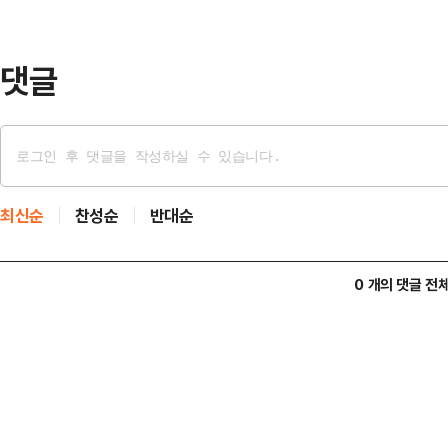
지 않는 지인들이 많다"면서 "내 연
다.빈…
댓글
최신순
찬성순
반대순
0 개의 댓글 전