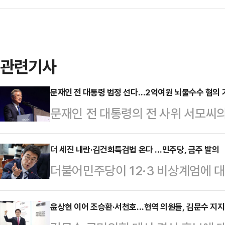
관련기사
문재인 전 대통령 법정 선다…2억여원 뇌물수수 혐의 
문재인 전 대통령의 전 사위 서모씨의
검찰이 문 전 대통령을 뇌물수수 혐
면 전주지검은 문 전 대통령을 특정범
더 세진 내란·김건희특검법 온다 …민주당, 금주 발의
더불어민주당이 12·3 비상계엄에 대
혐의로 불구속기소 했다고 이날 밝혔
을 수사하는 '김건희 특검법'을 기존
직 전 의원도 뇌물공여 및 업무상 배
고 밝혔다. 특검법의 수사 범위와 
윤상현 이어 조승환·서천호…현역 의원들, 김문수 지
딸인 다혜씨와 사위였던 서씨에 대해