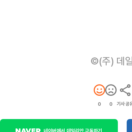
©(주) 데
기사 공
0
0
네이버에서 데일리안 구독하기