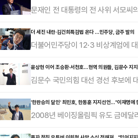
문재인 전 대통령의 전 사위 서모씨의
검찰이 문 전 대통령을 뇌물수수 혐
면 전주지검은 문 전 대통령을 특정범
더 세진 내란·김건희특검법 온다 …민주당, 금주 발의
더불어민주당이 12·3 비상계엄에 대
혐의로 불구속기소 했다고 이날 밝혔
을 수사하는 '김건희 특검법'을 기존
직 전 의원도 뇌물공여 및 업무상 배
고 밝혔다. 특검법의 수사 범위와 
윤상현 이어 조승환·서천호…현역 의원들, 김문수 지
딸인 다혜씨와 사위였던 서씨에 대해
김문수 국민의힘 대선 경선 후보에 대
당 원내대변인은 24일 오전 국회에서
울중앙지법에 공소를 제기함에 따라 문
가 점차 늘어나고 있다.국민의힘 소속
란 특검법과 김건희 특검법을 금주 내
울에서 진행될 예…
문수 후보에 대한 지지 선언을 했다.
'한판승의 달인' 최민호, 한동훈 지지선언…"이재명에 
위와 규모들은 기존의 안보다 강화하
2008년 베이징올림픽 유도 금메달
최선을 다하겠다"고 말했다. 서 의원
명했다.노종면 원내대변인은 같은 날
의힘 대선후보 경선에 출마한 한동훈
며, 그의 삶 자체가 다양한 경험과 
만나서도 "명태…
풍자 절친 유튜버 이희철 사망 소식 전해져..."믿어지지