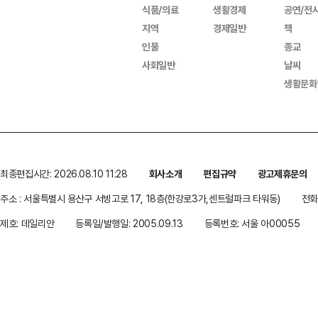
식품/의료
생활경제
공연/전
지역
경제일반
책
인물
종교
사회일반
날씨
생활문화
최종편집시간: 2026.08.10 11:28
회사소개
편집규약
광고제휴문의
주소 : 서울특별시 용산구 서빙고로 17, 18층(한강로3가,센트럴파크 타워동)
전화 
제호: 데일리안
등록일/발행일: 2005.09.13
등록번호: 서울 아00055