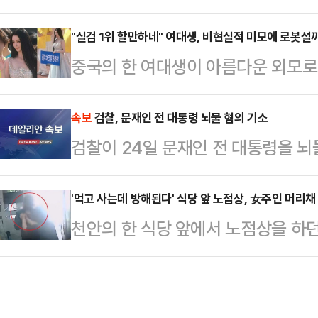
하러 여의도를 찾는다. '한미 2+2 
직 전 의원도 뇌물공여 및 업무상 배
대선 출마선언을 할 것이라는 관측과 
"실검 1위 할만하네" 여대생, 비현실적 미모에 로봇설
딸인 다혜씨와 사위였던 서씨에 대해
중국의 한 여대생이 아름다운 외모로
될 것이라는 전망이 나온다.더불어민
울중앙지법에 공소를 제기함에 따라 문
등 현지 언론에 따르면 지난 17일 
선언'이라고 주장하면서 "한 대행이
울에서 진행될 예…
대회가 열렸다.학원 소속 학생들이 
속보
검찰, 문재인 전 대통령 뇌물 혐의 기소
닌가 우려하고 있다"고 비판했다. 민
검찰이 24일 문재인 전 대통령을 뇌
성이 피켓을 들고 입장해 눈길을 샀다
대행 시정연설에 대한 당 차원의 대
구비를 자랑하는 이 여성이 손을 흔들
일 오전 1…
'먹고 사는데 방해된다' 식당 앞 노점상, 女주인 머리채
자 일부에서는 여성의 완벽한 외모 탓
천안의 한 식당 앞에서 노점상을 하
했다.자신의 영상이 실시간 검색어 1
구속됐다.20일 충남 천안서북경찰서
에 글을 게재…
인근 식당 주인을 흉기로 찌르고 달아
구속했다.A씨는 지난 16일 오후 1시