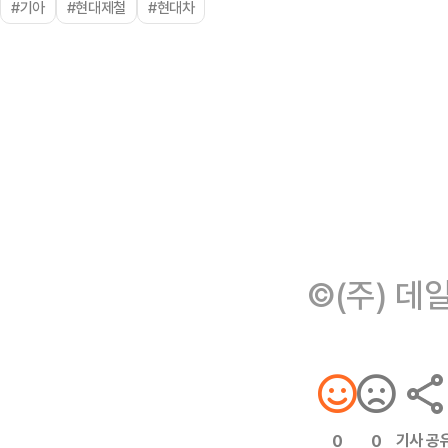
#기아
#현대제철
#현대차
©(주) 데
기사 공
0
0