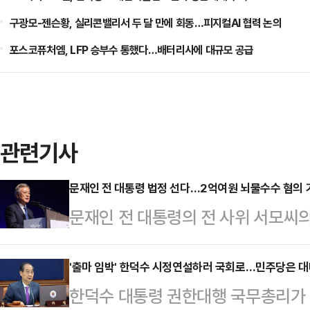
구광모-젠슨황, 실리콘밸리서 두 달 만에 회동…피지컬AI 협력 논의
포스코퓨처엠, LFP 승부수 통했다…배터리사에 대규모 공급
관련기사
문재인 전 대통령 법정 선다…2억여원 뇌물수수 혐의 
문재인 전 대통령의 전 사위 서모씨의
검찰이 문 전 대통령을 뇌물수수 혐
면 전주지검은 문 전 대통령을 특정범
'출마 임박' 한덕수 시정연설하러 국회로…민주당은 대
한덕수 대통령 권한대행 국무총리가 
혐의로 불구속기소 했다고 이날 밝혔