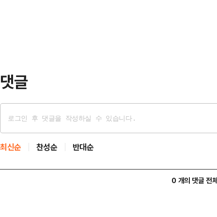
에서 주인 50대 여성 B씨를 흉기로
결과 A씨는 B씨 식당 앞에서 과일 
제로 B씨 남편과 한차례 이야기를 나
이 "교통사고…
댓글
최신순
찬성순
반대순
0 개의 댓글 전