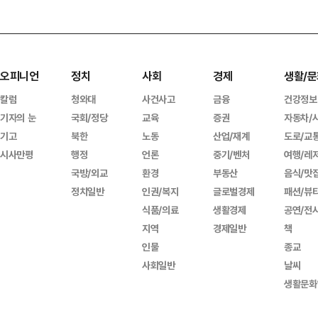
오피니언
정치
사회
경제
생활/문
칼럼
청와대
사건사고
금융
건강정보
기자의 눈
국회/정당
교육
증권
자동차/
기고
북한
노동
산업/재계
도로/교
시사만평
행정
언론
중기/벤처
여행/레
국방/외교
환경
부동산
음식/맛
정치일반
인권/복지
글로벌경제
패션/뷰
식품/의료
생활경제
공연/전
지역
경제일반
책
인물
종교
사회일반
날씨
생활문화