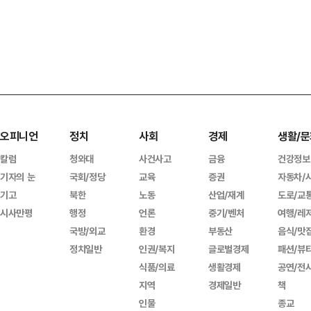
오피니언
정치
사회
경제
생활/문
칼럼
청와대
사건사고
금융
건강정보
기자의 눈
국회/정당
교육
증권
자동차/
기고
북한
노동
산업/재계
도로/교
시사만평
행정
언론
중기/벤처
여행/레
국방/외교
환경
부동산
음식/맛
정치일반
인권/복지
글로벌경제
패션/뷰
식품/의료
생활경제
공연/전
지역
경제일반
책
인물
종교