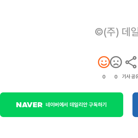
©(주) 데
기사 공
0
0
네이버에서 데일리안 구독하기