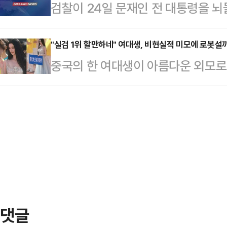
검찰이 24일 문재인 전 대통령을 뇌
구속했다.A씨는 지난 16일 오후 1시
대행 시정연설에 대한 당 차원의 대
에서 주인 50대 여성 B씨를 흉기로
일 오전 1…
"실검 1위 할만하네" 여대생, 비현실적 미모에 로봇설
결과 A씨는 B씨 식당 앞에서 과일 
중국의 한 여대생이 아름다운 외모로
제로 B씨 남편과 한차례 이야기를 나
등 현지 언론에 따르면 지난 17일 
이 "교통사고…
대회가 열렸다.학원 소속 학생들이 
성이 피켓을 들고 입장해 눈길을 샀다
구비를 자랑하는 이 여성이 손을 흔들
자 일부에서는 여성의 완벽한 외모 탓
했다.자신의 영상이 실시간 검색어 1
에 글을 게재…
댓글