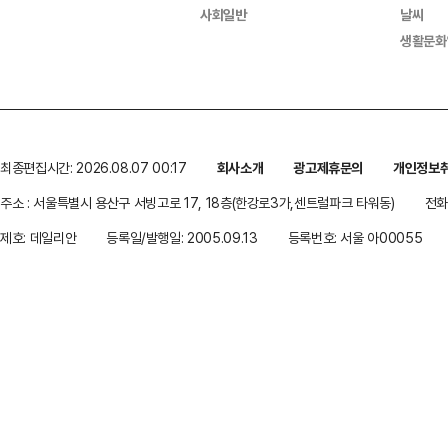
사회일반
날씨
생활문화
최종편집시간: 2026.08.07 00:17
회사소개
광고제휴문의
개인정보
주소 : 서울특별시 용산구 서빙고로 17, 18층(한강로3가,센트럴파크 타워동)
전화 
제호: 데일리안
등록일/발행일: 2005.09.13
등록번호: 서울 아00055