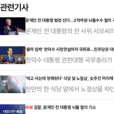
관련기사
문재인 전 대통령 법정 선다…2억여원 뇌물수수 혐의 
문재인 전 대통령의 전 사위 서모씨의
검찰이 문 전 대통령을 뇌물수수 혐
면 전주지검은 문 전 대통령을 특정범
'출마 임박' 한덕수 시정연설하러 국회로…민주당은 대
한덕수 대통령 권한대행 국무총리가 
혐의로 불구속기소 했다고 이날 밝혔
하러 여의도를 찾는다. '한미 2+2 
직 전 의원도 뇌물공여 및 업무상 배
대선 출마선언을 할 것이라는 관측과 
'먹고 사는데 방해된다' 식당 앞 노점상, 女주인 머리채
딸인 다혜씨와 사위였던 서씨에 대해
천안의 한 식당 앞에서 노점상을 하
될 것이라는 전망이 나온다.더불어민
울중앙지법에 공소를 제기함에 따라 문
구속됐다.20일 충남 천안서북경찰서
선언'이라고 주장하면서 "한 대행이
울에서 진행될 예…
인근 식당 주인을 흉기로 찌르고 달아
속보
검찰, 문재인 전 대통령 뇌물 혐의 기소
닌가 우려하고 있다"고 비판했다. 민