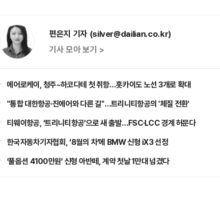
편은지 기자 (silver@dailian.co.kr)
기사 모아 보기 >
에어로케이, 청주~하코다테 첫 취항…홋카이도 노선 3개로 확대
"통합 대한항공·진에어와 다른 길"…트리니티항공의 '체질 전환'
티웨이항공, ‘트리니티항공’으로 새 출발…FSC·LCC 경계 허문다
한국자동차기자협회, ‘8월의 차’에 BMW 신형 iX3 선정
‘풀옵션 4100만원’ 신형 아반떼, 계약 첫날 1만대 넘겼다