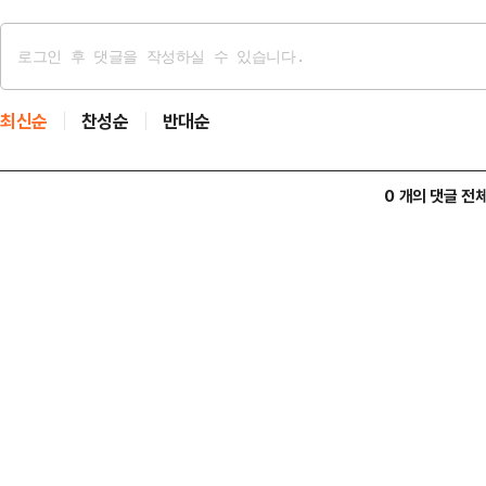
최신순
찬성순
반대순
0 개의 댓글 전