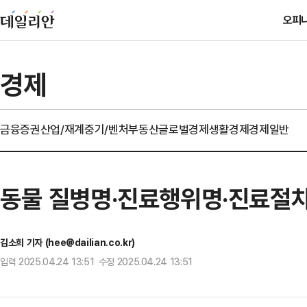
오피
경제
금융
증권
산업/재계
중기/벤처
부동산
글로벌경제
생활경제
경제일반
동물 질병명·진료행위명·진료절차
김소희 기자 (hee@dailian.co.kr)
입력 2025.04.24 13:51 수정 2025.04.24 13:51