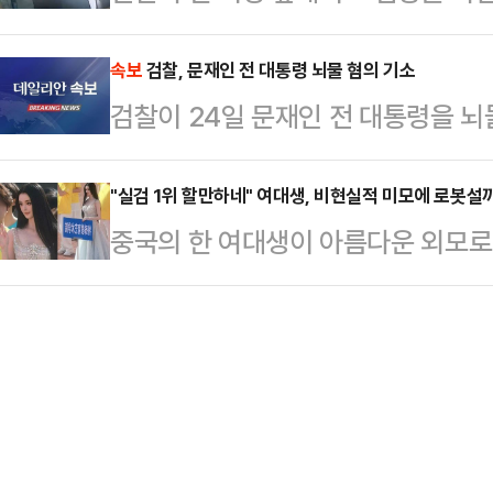
구속됐다.20일 충남 천안서북경찰서
선언'이라고 주장하면서 "한 대행이
울에서 진행될 예…
인근 식당 주인을 흉기로 찌르고 달아
속보
검찰, 문재인 전 대통령 뇌물 혐의 기소
닌가 우려하고 있다"고 비판했다. 민
검찰이 24일 문재인 전 대통령을 뇌
구속했다.A씨는 지난 16일 오후 1시
대행 시정연설에 대한 당 차원의 대
에서 주인 50대 여성 B씨를 흉기로
일 오전 1…
"실검 1위 할만하네" 여대생, 비현실적 미모에 로봇설
결과 A씨는 B씨 식당 앞에서 과일 
중국의 한 여대생이 아름다운 외모로
제로 B씨 남편과 한차례 이야기를 나
등 현지 언론에 따르면 지난 17일 
이 "교통사고…
대회가 열렸다.학원 소속 학생들이 
성이 피켓을 들고 입장해 눈길을 샀다
구비를 자랑하는 이 여성이 손을 흔들
자 일부에서는 여성의 완벽한 외모 탓