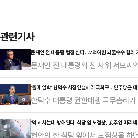
관련기사
문재인 전 대통령 법정 선다…2억여원 뇌물수수 혐의 
문재인 전 대통령의 전 사위 서모씨의
검찰이 문 전 대통령을 뇌물수수 혐
면 전주지검은 문 전 대통령을 특정범
'출마 임박' 한덕수 시정연설하러 국회로…민주당은 대
한덕수 대통령 권한대행 국무총리가 
혐의로 불구속기소 했다고 이날 밝혔
하러 여의도를 찾는다. '한미 2+2 
직 전 의원도 뇌물공여 및 업무상 배
대선 출마선언을 할 것이라는 관측과 
'먹고 사는데 방해된다' 식당 앞 노점상, 女주인 머리채
딸인 다혜씨와 사위였던 서씨에 대해
천안의 한 식당 앞에서 노점상을 하
될 것이라는 전망이 나온다.더불어민
울중앙지법에 공소를 제기함에 따라 문