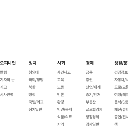
오피니언
정치
사회
경제
생활/문
칼럼
청와대
사건사고
금융
건강정보
기자의 눈
국회/정당
교육
증권
자동차/
기고
북한
노동
산업/재계
도로/교
시사만평
행정
언론
중기/벤처
여행/레
국방/외교
환경
부동산
음식/맛
정치일반
인권/복지
글로벌경제
패션/뷰
식품/의료
생활경제
공연/전
지역
경제일반
책