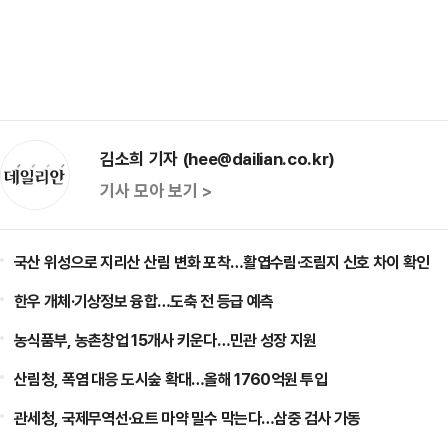
김소희 기자 (hee@dailian.co.kr)
기사 모아 보기 >
국산 위성으로 지리산 산림 변화 포착…활엽수림·조림지 신호 차이 확인
한우 개체·기상정보 융합…도축 전 등급 예측
농식품부, 농촌창업 15개사 키운다…민관 성장 지원
산림청, 폭염 대응 도시숲 확대…올해 1760억원 투입
관세청, 국제무역선·요트 마약 밀수 막는다…삼중 검사 가동