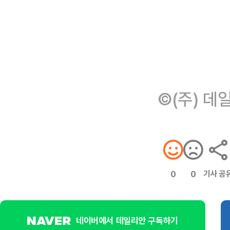
©(주) 데
기사 공
0
0
네이버에서 데일리안 구독하기