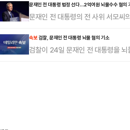
인근 식당 주인을 흉기로 찌르고 달아
문재인 전 대통령 법정 선다…2억여원 뇌물수수 혐의 
사는 24일 오전 여의도에 위치한 
문재인 전 대통령의 전 사위 서모씨의
구속했다.A씨는 지난 16일 오후 1시
대선 출마를 공식화할 계획이다. 전 
검찰이 문 전 대통령을 뇌물수수 혐
에서 주인 50대 여성 B씨를 흉기로
대) 집회를 주도한 …
면 전주지검은 문 전 대통령을 특정범
속보
검찰, 문재인 전 대통령 뇌물 혐의 기소
결과 A씨는 B씨 식당 앞에서 과일 
검찰이 24일 문재인 전 대통령을 뇌
혐의로 불구속기소 했다고 이날 밝혔
제로 B씨 남편과 한차례 이야기를 나
직 전 의원도 뇌물공여 및 업무상 배
이 "교통사고…
딸인 다혜씨와 사위였던 서씨에 대해
울중앙지법에 공소를 제기함에 따라 문
울에서 진행될 예…