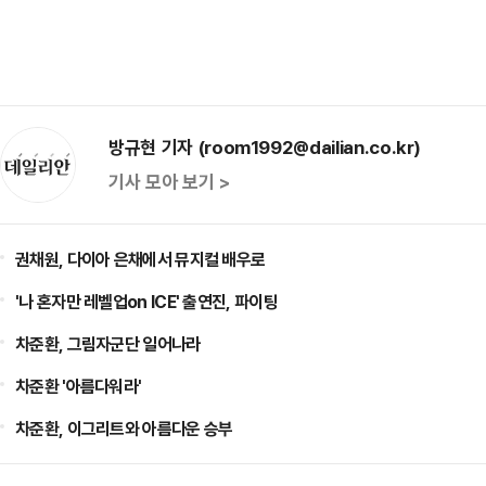
방규현 기자 (room1992@dailian.co.kr)
기사 모아 보기 >
권채원, 다이아 은채에서 뮤지컬 배우로
'나 혼자만 레벨업on ICE' 출연진, 파이팅
차준환, 그림자군단 일어나라
차준환 '아름다워라'
차준환, 이그리트와 아름다운 승부