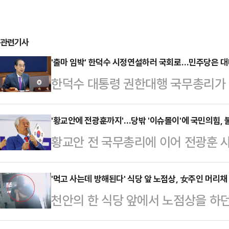
관련기사
'출마 임박' 한덕수 시정연설하러 국회로…민주당은 대
한덕수 대통령 권한대행 국무총리가 
하러 여의도를 찾는다. '한미 2+2 
대선 출마선언을 할 것이라는 관측과 
'황교안에 전광훈까지'…당밖 '이슈몰이'에 국민의힘,
황교안 전 국무총리에 이어 전광훈 
될 것이라는 전망이 나온다.더불어민
다는 얘기에 국민의힘이 불편한 기색
선언'이라고 주장하면서 "한 대행이
표가 갈라지면서 정권재창출에 어려움
'먹고 사는데 방해된다' 식당 앞 노점상, 女주인 머리채
닌가 우려하고 있다"고 비판했다. 민
천안의 한 식당 앞에서 노점상을 하
적 국민들이 총결집해야만 해볼만한 
대행 시정연설에 대한 당 차원의 대
구속됐다.20일 충남 천안서북경찰서
간 쳐질 '반(反)이재명 빅텐트'에 
일 오전 1…