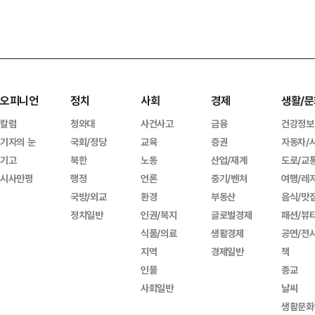
오피니언
정치
사회
경제
생활/문
칼럼
청와대
사건사고
금융
건강정보
기자의 눈
국회/정당
교육
증권
자동차/
기고
북한
노동
산업/재계
도로/교
시사만평
행정
언론
중기/벤처
여행/레
국방/외교
환경
부동산
음식/맛
정치일반
인권/복지
글로벌경제
패션/뷰
식품/의료
생활경제
공연/전
지역
경제일반
책
인물
종교
사회일반
날씨
생활문화