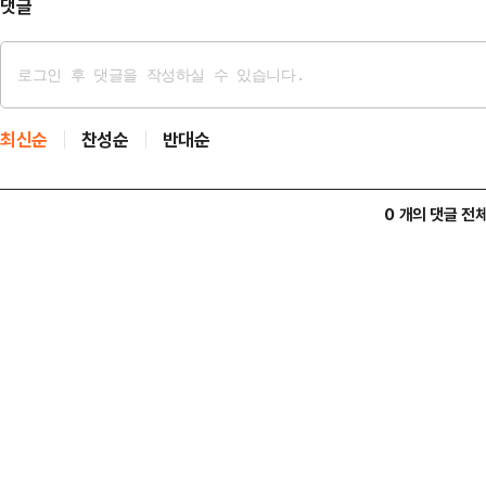
댓글
최신순
찬성순
반대순
0 개의 댓글 전