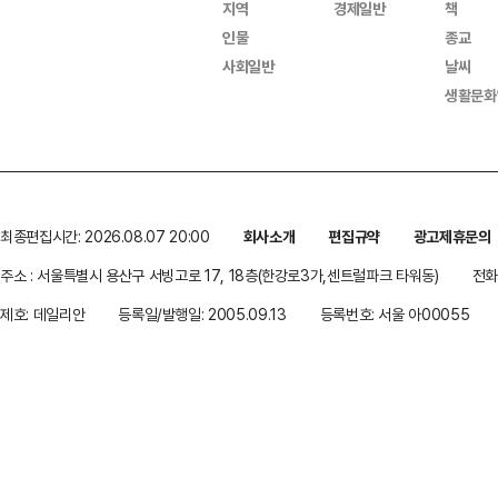
지역
경제일반
책
인물
종교
사회일반
날씨
생활문화
최종편집시간: 2026.08.07 20:00
회사소개
편집규약
광고제휴문의
주소 : 서울특별시 용산구 서빙고로 17, 18층(한강로3가,센트럴파크 타워동)
전화 
제호: 데일리안
등록일/발행일: 2005.09.13
등록번호: 서울 아00055