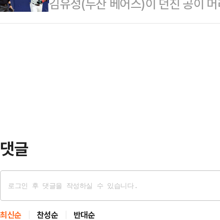
김유성(두산 베어스)이 던진 공이 머
실제로 여주CC는 회원제 골프장이
난달 3월 취임한 최동원 후원회 김수
로즈)가 발끈하면서 벤치클리어링이
보다 많은 관심을 쏟았고 이로 인해 
후원금을 모금하여 착…
진 ‘2025 신한 SOL뱅크 KBO리
CC는 지난해 취임한 김도훈 대표이
로 인해 약 1분 중단됐다.키움이 최주
의 가치 제고에 힘을 기울이고 있다. 
후 푸이그 타석 때 발생했다. 두산 
김도훈 대…
푸이그의 머리 쪽으로 날아왔다.‘빈
이 있는 마운드 쪽으로 걸어갔다. 양
다. 두산…
댓글
최신순
찬성순
반대순