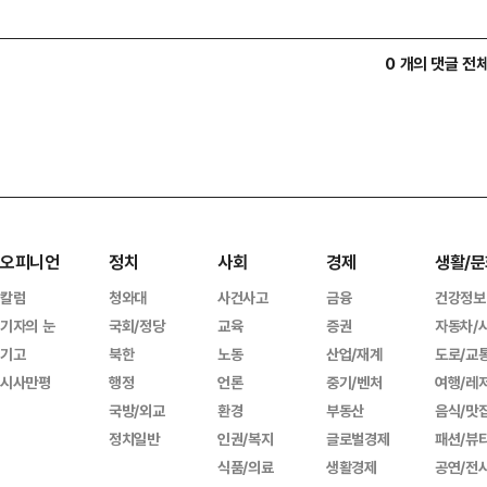
0 개의 댓글 전
오피니언
정치
사회
경제
생활/문
칼럼
청와대
사건사고
금융
건강정보
기자의 눈
국회/정당
교육
증권
자동차/
기고
북한
노동
산업/재계
도로/교
시사만평
행정
언론
중기/벤처
여행/레
국방/외교
환경
부동산
음식/맛
정치일반
인권/복지
글로벌경제
패션/뷰
식품/의료
생활경제
공연/전