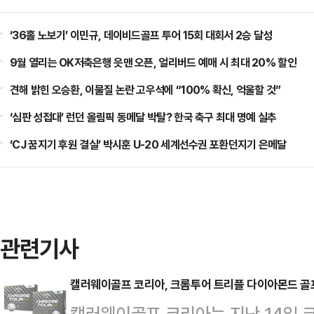
‘36홀 노보기’ 이민규, 데이비드골프 투어 15회 대회서 2승 달성
9월 열리는 OK저축은행 읏맨 오픈, 얼리버드 예매 시 최대 20% 할인
견해 밝힌 오승환, 이물질 논란 고우석에 “100% 확신, 억울할 것”
‘심판 성접대’ 런던 올림픽 동메달 박탈? 한국 축구 최대 명예 실추
‘CJ 꿈지기 후원 결실’ 박시훈 U-20 세계선수권 포환던지기 은메달
관련기사
캘러웨이골프 코리아, 크롬투어 트리플 다이아몬드 골
캘러웨이골프 코리아는 지난 14일 