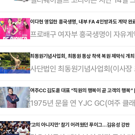
시에 이어 크롬투어 트리플 다이아몬
롬투어와 크롬투어 X으로 구성된 크
이다현 영입한 흥국생명, 내부 FA 4인방과도 계약 완
프로배구 여자부 흥국생명이 자유계약
는 크롬투어 트리플 다이아몬드 골프
계약을 완료했다.흥국생명은 23일 
하는 것이 특징이며, 크롬투어 골프
터 김다솔, 아포짓 문지윤과의 FA
최동원기념사업회, 최동원 동상 착색 복원 제막식 개최
라 상급자까지 아우르며, 모든 골퍼
사단법인 최동원기념사업회(이사장 
다.이번 재계약 대상 선수들은 202
다.크롬투어 트리플 다이아몬드 골프볼
오후 4시 사직야구장 최동원 동상 앞
우승을 달성한 ‘통합우승’의 멤버로,
Tour Aero)’ 기술이…
막식’을 한다고 밝혔다.2013년 9월
여주CC 김도훈 대표 “직원의 행복이 곧 고객의 행복” 
에도 강한 조직력과 유기적인 경기 
1975년 문을 연 YJC GC(여주 클
쇠팔 최동원 동상은 12년이 경과하
리베로 신연경은 지난 시즌 정규리그에
500개 넘는 골프장 가운데서도 손
고, 흰곰팡이가 피어 착색 복원의 필
록하며 후방 수비의…
장이다.사실 웬만한 골프 매니아가 
‘고의 아니지만’ 참기 어려웠던 푸이그…김유성 강판
들에 의해 제기되어 왔다.그러나 기