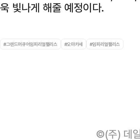
욱 빛나게 해줄 예정이다.
#그랜드머큐어임피리얼팰리스
#오마카세
#임피리얼팰리스
©(주) 데