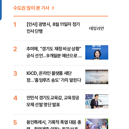
수도권 많이 본 기사
1
[인사] 광명시, 8월 11일자 정기
인사 단행
2
추미애, "경기도 재정 비상 상황"
공식 선언…9개월분 예산으로 민
생사업 중단
3
IGCD, 온라인 플랫폼 새단
장…'홈잉루츠 송도' 가치 알린다
4
안민석 경기도교육감, 교육장공
모제 선발 명단 발표
5
용인특례시, 기록적 폭염 대응 총