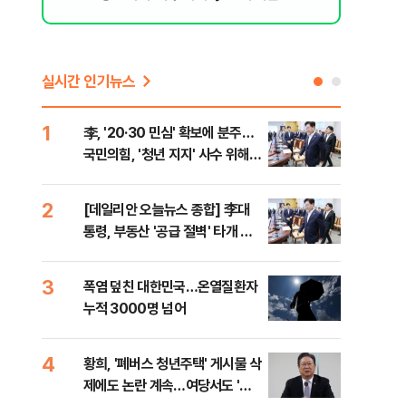
실시간 인기뉴스
1
6
李, '20·30 민심' 확보에 분주…
고수
국민의힘, '청년 지지' 사수 위해
27
李 견제 사활
2
7
[데일리안 오늘뉴스 종합] 李대
서울
통령, 부동산 '공급 절벽' 타개 총
쓸이
력전, 국민의힘, '청년 지지' 사수
위해 李 견제 사활 등
3
8
폭염 덮친 대한민국…온열질환자
경찰
누적 3000명 넘어
수사
4
9
황희, '폐버스 청년주택' 게시물 삭
최악
제에도 논란 계속…여당서도 '내
계속