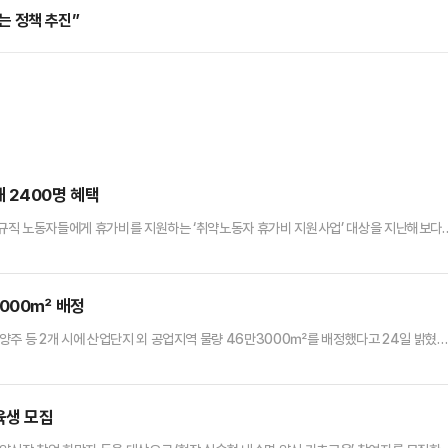
는 정책 추진”
 2400명 혜택
규직 노동자들에게 휴가비를 지원하는 ‘취약노동자 휴가비 지원사업’ 대상을 지난해보다
다.연간 총소득 기준도 4200만원 이하로 상향됐으며 유급휴일 적용이 어려운 초단시간 
지원을 받을 수 있게 됐다.지원 대상은 연간 총소득 4200만원 이하, 도내 거주 만 19
 노동자다.비정규직과 보험설계사·택배기사·방문강사 등 특수형태근로종…
3000㎡ 배정
양주 등 2개 시에 산업단지 외 공업지역 물량 46만3000㎡를 배정했다고 24일 밝혔
따라 시·도지사는 2021년부터 국토교통부로부터 성장관리권역에 공급하는 공업지역 물량을 
, 사업계획 검토 등이 포함된 세부 공급계획을 국토부 승인을 받고 이 물량을 시군에 배정
24~2026년 산업단지 외 공업지역 물량 전체 266만6000…
육생 모집