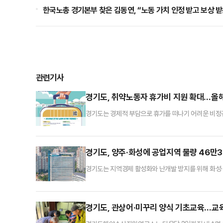
한국노총 경기본부 찾은 김동연, “노동 가치 인정 받고 보상 받
관련기사
경기도, 취약노동자 휴가비 지원 확대…올해
경기도는 경제적 부담으로 휴가를 떠나기 어려운 비정
200명 늘어난 2400명으로 확대한다고 24일 밝혔
동자도 지원 대상에 포함시켜 더 많은 비정규직 노동자가 
이상, 비정규직 노동자·특수형태근로종사자·초단시간
경기도, 양주·화성에 공업지역 물량 46만
경기도는 지역경제 활성화와 난개발 방지를 위해 화성·
다.‘제4차 수도권정비계획(2021~2040년)’에 
년 단위로 배정받고 있다. 사업별로 상위계획 부합 여부
하고 있다.도는 지난해 3월 국토부로부터 배정받은 20
경기도, 관상어·미꾸리 양식 기초교육…교