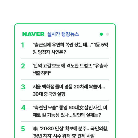
실시간 랭킹뉴스
1
6
"출근길에 우연히 복권 샀는데…" 1등 5억
"정청래,
원 당첨자 사연은?
말라"…친
격돌
2
7
‘탄약 고갈 보도’에 격노한 트럼프 “유출자
美 해상봉
색출하라”
그섬 1주
3
8
서울 백화점 돌며 명품 20차례 싹쓸이…
[데일리안
30대 중국인 실형
산 '공급 
년 지지'
4
9
"숙련된 모습" 통영 60대女 살인사건, 미
최악의 
제로 갈 가능성 있나…범인의 실체는?
낮 최고 
5
10
李, '20·30 민심' 확보에 분주…국민의힘,
폭염 덮
'청년 지지' 사수 위해 李 견제 사활
3000명