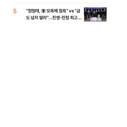
로남불' 비판
5
10
"정청래, 李 모욕에 침묵" vs "금
"군
도 넘지 말라"…친명-친청 최고위
이란
원 후보, 제주서 격돌