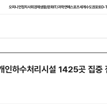
오피니언
정치
사회
경제
생활/문화
IT/과학
연예
스포츠
세계
수도권
포토
D-
개인하수처리시설 1425곳 집중