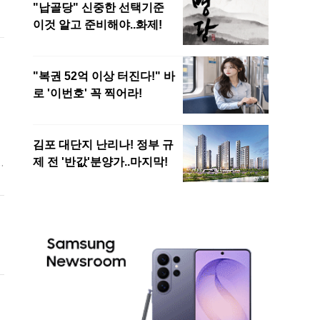
노
세
3