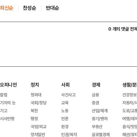
최신순
찬성순
반대순
0 개의 댓글 전
오피니언
정치
사회
경제
생활/문
칼럼
청와대
사건사고
금융
건강정보
기자의 눈
국회/정당
교육
증권
자동차/
기고
북한
노동
산업/재계
도로/교
시사만평
행정
언론
중기/벤처
여행/레
국방/외교
환경
부동산
음식/맛
정치일반
인권/복지
글로벌경제
패션/뷰