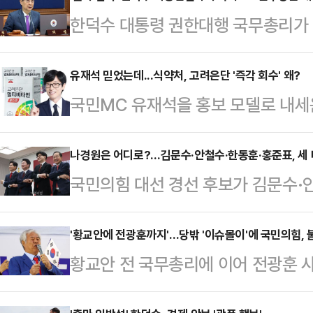
한덕수 대통령 권한대행 국무총리가 
하러 여의도를 찾는다. '한미 2+2 
대선 출마선언을 할 것이라는 관측과 
유재석 믿었는데...식약처, 고려은단 '즉각 회수' 왜?
국민MC 유재석을 홍보 모델로 내세
될 것이라는 전망이 나온다.더불어민
표제품 '멀티비타민 올인원'이 식품
선언'이라고 주장하면서 "한 대행이
표기한 기준을 초과하는 요오드가 검
나경원은 어디로?…김문수·안철수·한동훈·홍준표, 세 
닌가 우려하고 있다"고 비판했다. 민
국민의힘 대선 경선 후보가 김문수·
기준 초과 요오드로 인한 회수 대상은
대행 시정연설에 대한 당 차원의 대
명으로 추려지면서, 후보 간 세 대결이
된 1560mg 60정 제품이다. 바코드 
일 오전 1…
(탄핵 반대파)' 2명, '찬탄파(탄핵 
'황교안에 전광훈까지'…당밖 '이슈몰이'에 국민의힘,
품은 요오드 함량을 60㎍으로 표기했
황교안 전 국무총리에 이어 전광훈 
선에서 중도 하차한 후보 4명의 지
출돼 표기량의 216%에 달하는 것으
다는 얘기에 국민의힘이 불편한 기색
의 변수라는 관측이 나온다.23일 김
80~1…