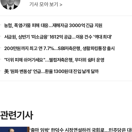
기사 모아 보기 >
농협, 폭염·가뭄 피해 대응…재해자금 3000억 긴급 지원
서금원, 상반기 '미소금융' 1612억 공급…이용 건수 '역대 최대'
200만원까지 최고 연 7.7%…SBI저축은행, 생활파킹통장 출시
"더위 피해 쉬어가세요"…웰컴저축은행, 무더위 쉼터 운영
美 '원화 변동성' 언급…환율 1300원대 진입 날개 달까
관련기사
'출마 임박' 한덕수 시정연설하러 국회로…민주당은 대