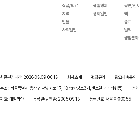
식품/의료
생활경제
공연/전
지역
경제일반
책
인물
종교
사회일반
날씨
생활문화
최종편집시간: 2026.08.09 00:13
회사소개
편집규약
광고제휴문의
주소 : 서울특별시 용산구 서빙고로 17, 18층(한강로3가,센트럴파크 타워동)
전화 
제호: 데일리안
등록일/발행일: 2005.09.13
등록번호: 서울 아00055