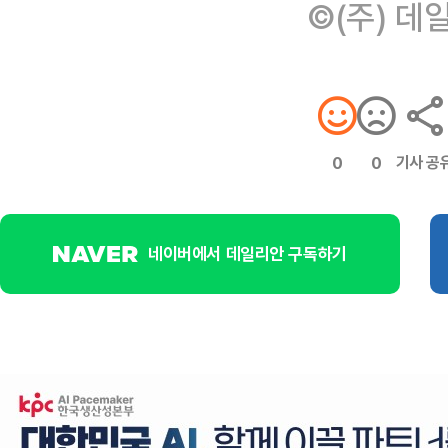
©(주) 데
기사 공
0
0
네이버에서 데일리안 구독하기