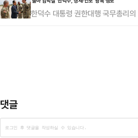
표가 갈라지면서 정권재창출에 어려움
'출마 임박설' 한덕수, 경제·안보 '광폭 행보'
르면 각 후보는 2차 경선에서는 책
한덕수 대통령 권한대행 국무총리의 대
적 국민들이 총결집해야만 해볼만한 
사를 각각 50%씩 반영해 결선 후보
측이 정치권 일각에서 나오고 있는 가
간 쳐질 '반(反)이재명 빅텐트'에 
포섭…
넘나드는 광폭 행보를 벌이는 모습이
사는 24일 오전 여의도에 위치한 
의 심장으로 불리는 경기 평택 캠프
대선 출마를 공식화할 계획이다. 전 
맹의 중요성을 강조했다.한국시간으로 
대) 집회를 주도한 …
의'를 앞두고 미국이 한국의 안보동
기 위한 행보라는 해석이 나왔다. 한
경제부총리 겸 기획…
댓글