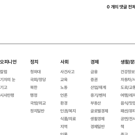
0 개의 댓글 전
오피니언
정치
사회
경제
생활/문
칼럼
청와대
사건사고
금융
건강정보
기자의 눈
국회/정당
교육
증권
자동차/
기고
북한
노동
산업/재계
도로/교
시사만평
행정
언론
중기/벤처
여행/레
국방/외교
환경
부동산
음식/맛
정치일반
인권/복지
글로벌경제
패션/뷰
식품/의료
생활경제
공연/전
지역
경제일반
책
인물
종교