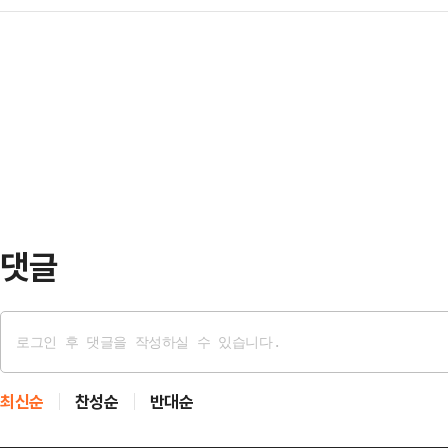
고, 골프를 통한 국민의 건강 증진 
로벌 유통 시스템)가 도입됐기 때문
했…
1974년 설립됐다.특히 창립 50주
장소를 판매하는 대표적인 업종들이다
‘한국골프장 총람-아름다운 도전의 
해야 손실을 줄이고 수익을 거둘 수 
장의 역사를 고스란히 담아냈다. 이
서는가하면, 양질의 잔디를 공급하
도 두고 있다.골프장협회는 허정구 초
까지 계보가 이어지고 …
댓글
최신순
찬성순
반대순