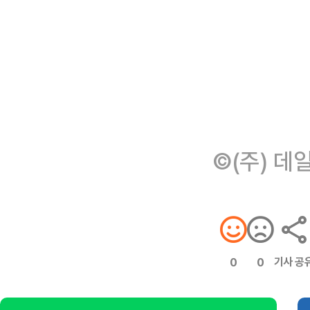
©(주) 데
기사 공
0
0