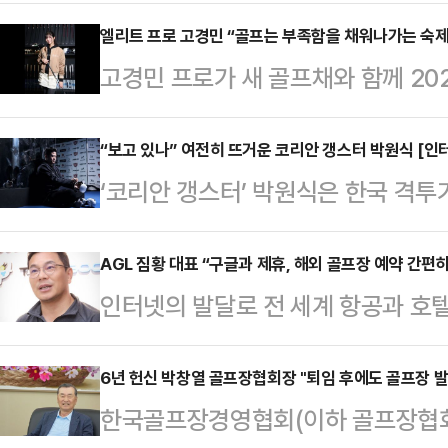
대부분 “초등학생 때”라는 답이 돌
하기 때문에 골프 스윙을 체득하는데
엘리트 프로 고경민 “골프는 부족함을 채워나가는 숙제”
고경민 프로가 새 골프채와 함께 20
키우지 않더라도 골프는 대표적인 ‘
프로는 예쁘고 늘씬한 외모로 큰 주
정신력 향상에 큰 도움이 될 수 있다
프에 대한 열정도 남다른 이가 바로 
“보고 있나” 여전히 뜨거운 코리안 갱스터 박원식 [인
니어 선수 위주로 골프 레슨을 진행하
‘코리안 갱스터’ 박원식은 한국 격투
언서, 골프 유튜버 등 고경민을 수식
도자 연수 심화과정을 수료했고, 어
던 2004년 데뷔해 큰 주목을 받았
리고 앞으로도 ‘레슨하는 사람’이라
과 운동 능력을 …
도 했다. 그러나 심각한 목 부상으로
AGL 짐황 대표 “구글과 제휴, 해외 골프장 예약 간편하
설명이다.캘러웨이와 함께 하게 될 
인터넷의 발달로 전 세계 항공과 호텔
수술이 성공적으로 이뤄지며 다시 케
에서 만났다.Q : 골프채를 바꿨다.
를 맞이했다. 소비자 입장에서 가고
전 재산을 털어 미국 유학길에 오른
나.고경…
갈지, 어느 호텔에서 묵을지 한 눈에
6년 헌신 박창열 골프장협회장 "퇴임 후에도 골프장 발
된 수련을 하겠다는 일념 하나로 말이다
한국골프장경영협회(이하 골프장협회
된다. 이 모든 것이 가능한 이유는 GDS(G
월, Heat 46 무대에서 그토록 바