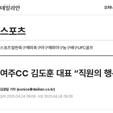
오피
스포츠
스포츠일반
축구
해외축구
야구
해외야구
농구
배구
UFC
골프
여주CC 김도훈 대표 “직원의 행
김윤일 기자 (eunice@dailian.co.kr)
입력 2025.04.24 08:08 수정 2025.04.24 08:09