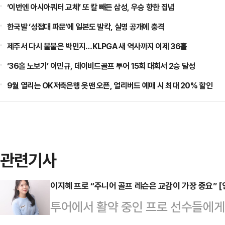
‘이번엔 아시아쿼터 교체’ 또 칼 빼든 삼성, 우승 향한 집념
한국발 ‘성접대 파문’에 일본도 발칵, 실명 공개에 충격
제주서 다시 불붙은 박민지…KLPGA 새 역사까지 이제 36홀
‘36홀 노보기’ 이민규, 데이비드골프 투어 15회 대회서 2승 달성
9월 열리는 OK저축은행 읏맨 오픈, 얼리버드 예매 시 최대 20% 할인
관련기사
이지혜 프로 “주니어 골프 레슨은 교감이 가장 중요” [
투어에서 활약 중인 프로 선수들에게