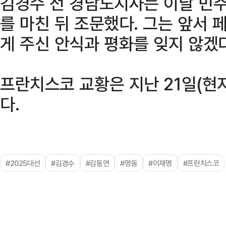
김경수 전 경남도지사는 이날 민주
를 마친 뒤 조문했다. 그는 앞서 
게 주신 안식과 평화를 잊지 않겠다
프란치스코 교황은 지난 21일(현
다.
#2025대선
#김경수
#김동연
#명동
#이재명
#프란치스코