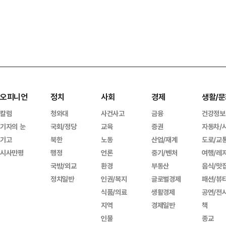
오피니언
정치
사회
경제
생활/문
칼럼
청와대
사건사고
금융
건강정보
기자의 눈
국회/정당
교육
증권
자동차/
기고
북한
노동
산업/재계
도로/교
시사만평
행정
언론
중기/벤처
여행/레
국방/외교
환경
부동산
음식/맛
정치일반
인권/복지
글로벌경제
패션/뷰
식품/의료
생활경제
공연/전
지역
경제일반
책
인물
종교