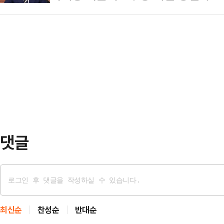
과 만나 "장관은 보수·진보 가리지 
파)'로 분류된다.국민의힘 대선 경선
다.이어 세 가지 대의…
한 것으로 전해졌다.23일 '정규재TV
당사에서 열린 2차 경선 토론회 미디
조갑제닷컴 대표, 정규재 전 한국경제
이날 지목 순서는 김문수·안철수·한동
후보는 이 자리에서 "장관은 보수·진
출…
고 한다"는 취지로 말한 것으로 알
규정한 이 후보가 우클릭 행보를 펼치
주당…
댓글
최신순
찬성순
반대순