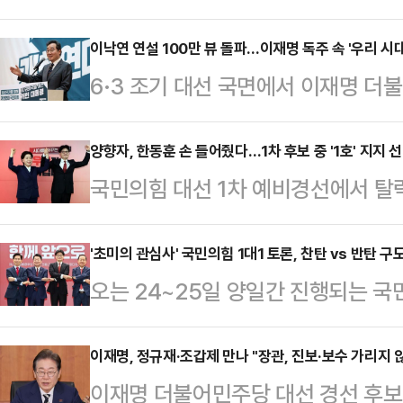
마한 김문수 경선 후보에 대한 지지를
거대책위원장을 맡는다.윤상현 의원은
이낙연 연설 100만 뷰 돌파…이재명 독주 속 '우리 시대
6·3 조기 대선 국면에서 이재명 더
김문수 후보 캠프에서 열린 지지 선
있다. 이에 '윤석열·이재명 동반청산
주주의, 우파 세력의 대동단결을 위
민주당 상임고문의 역할론이 정치권
양향자, 한동훈 손 들어줬다…1차 후보 중 '1호' 지지 
이같이 말했다.윤 의원은 "지난해 1
국민의힘 대선 1차 예비경선에서 탈
삼은 이른바 '초당적 국민후보'가 이
동을 주도했는데, 탄핵이 그저 윤 전
식적으로 지지하겠다고 선언했다. 1
능성에 이목이 쏠린다.22일 정치권
탄핵이자,…
로 2차 예비경선 진출 후보를 향한 
'초미의 관심사' 국민의힘 1대1 토론, 찬탄 vs 반탄 
로 다가온 대선 국면에서 새민주당을
오는 24~25일 양일간 진행되는 국민
의원은 23일 서울 여의도에 위치한
을 긍정적으로 전망했다. 그는 이날
가 완성됐다. 김문수 후보는 한동훈 
을 열어 "한동훈 후보와 함께 미래로
형 개헌, 다당제와 …
각 지목했다. 한동훈과 홍준표 후보
이재명, 정규재·조갑제 만나 "장관, 진보·보수 가리지 않
보는 지난해 국민의힘 비대위원장과
이재명 더불어민주당 대선 경선 후보가
후보는 '반탄파(탄핵 반대파)'로, 안
제안했고, 이번 대선 경선 후보 중에