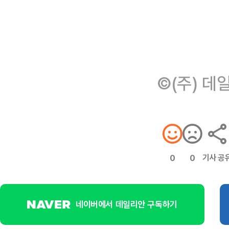
©(주) 데
기사 공
0
0
네이버에서 데일리안 구독하기