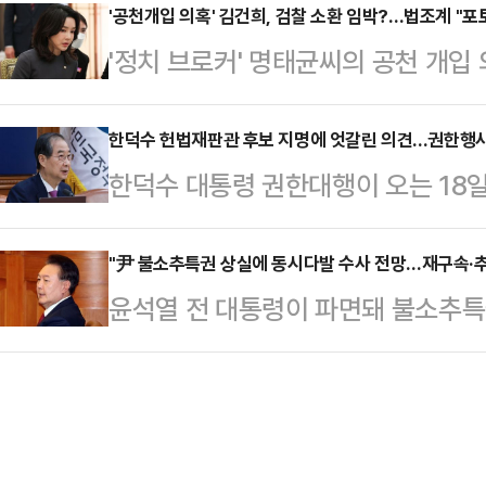
은 어려울 전망이다. 법조계에선 입
'공천개입 의혹' 김건희, 검찰 소환 임박?…법조계 "포
되어 온 만큼 집행유예 이상이 유력
'정치 브로커' 명태균씨의 공천 개입
법률을 검토해야 하는 만큼 간첩죄가
했다.22일 경찰과 법조계에 따르면
령 부인 김건희 여사 측과 소환 조사
명했다. 그러면서 전문가들은 군사
텔'과 관련 교육부 수사의…
다만 검찰이 김 여사를 '공개 소환'할
한덕수 헌법재판관 후보 지명에 엇갈린 의견…권한행사 
형량을 다르게 하고, 상황에 따라 경
한덕수 대통령 권한대행이 오는 18일
통령이 파면됐지만, 그래도 전 검찰
한 검토가 이뤄져야 한다고 강조했다
명을 지명한 것을 두고 더불어민주
대해 '망신 주기' 식으로 포토라인에
안보수사과 등 수사당국은…
하고 효력정지 가처분을 신청하겠다
"尹 불소추특권 상실에 동시다발 수사 전망…재구속·추가
다.11일 법조계에 따르면 서울중앙지
윤석열 전 대통령이 파면돼 불소추특
어 궐위인 상태에서 헌재 완전체 구
형 차장검사)은 최근 김 여사 측에
을 검토하는 등 비상계엄 관련 수사
람직하다는 의견과 권한대행의 권한 범
있다는 입…
질적·절차적 요건을 갖추지 못한 계엄
권한을 벗어난 행위란 의견이 서로 엇
등을 지시했다면 직권남용에 해당하는
한대행은 전날 문 헌법재판소장 직
다. 또한 전문가들은 수사기관의 체
규 법제처장과 함상훈 서울고등법…