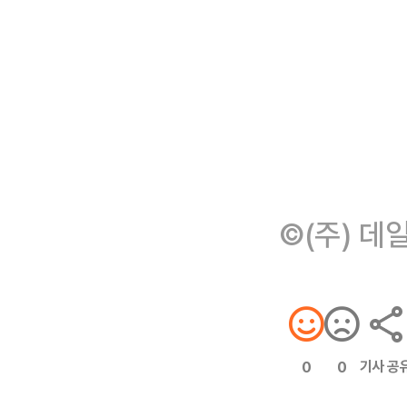
©(주) 데
기사 공
0
0