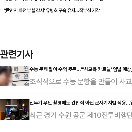
'尹관저 이전 부실 감사' 유병호 구속 유지…적부심 기각
관련기사
수능 문제 팔아 수억 뒷돈…"'사교육 카르텔' 엄벌 예상
조직적으로 수능 문항을 만들어 사교
EBS교재를 출간 전에 유출한 현직 
에선 시험 문제 판매 사실을 숨기고
전투기 무단 촬영해도 간첩죄 아닌 군사기지법 적용…입
최근 경기 수원 공군 제10전투비행
혐의가 적용될 수 있고 청탁금지법 
촬영한 10대 중국인들이 적발됐지만
다. 전문가들은 특히, 입시 관련 비