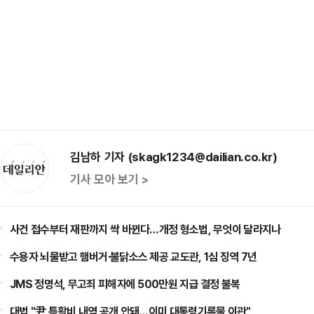
김남하 기자 (skagk1234@dailian.co.kr)
기사 모아 보기 >
사건 접수부터 재판까지 싹 바뀐다…개정 형소법, 무엇이 달라지나
수용자 뇌물받고 햄버거·불닭소스 제공 교도관, 1심 징역 7년
JMS 정명석, 무고죄 피해자에 500만원 지급 결정 불복
대법 "尹 특활비 내역 공개 안돼…이미 대통령기록물 이관"