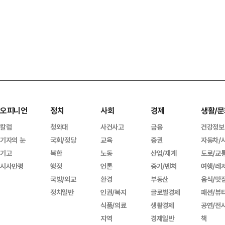
오피니언
정치
사회
경제
생활/문
칼럼
청와대
사건사고
금융
건강정보
기자의 눈
국회/정당
교육
증권
자동차/
기고
북한
노동
산업/재계
도로/교
시사만평
행정
언론
중기/벤처
여행/레
국방/외교
환경
부동산
음식/맛
정치일반
인권/복지
글로벌경제
패션/뷰
식품/의료
생활경제
공연/전
지역
경제일반
책