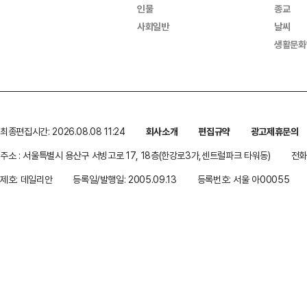
인물
종교
사회일반
날씨
생활문화
최종편집시간: 2026.08.08 11:24
회사소개
편집규약
광고제휴문의
주소 : 서울특별시 용산구 서빙고로 17, 18층(한강로3가,센트럴파크 타워동)
전화 
제호: 데일리안
등록일/발행일: 2005.09.13
등록번호: 서울 아00055