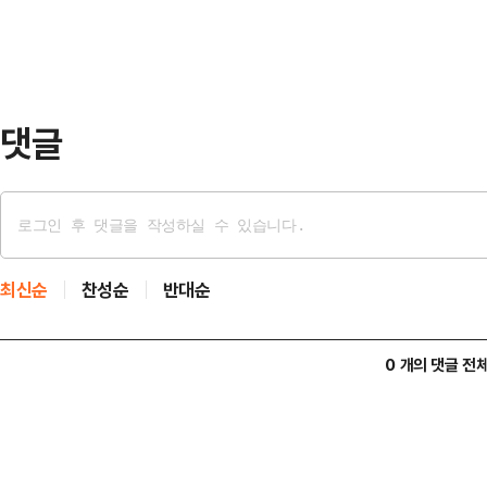
해 혐의로 경찰의 구속영장 신청 가
르면 경찰 비상계엄 특별수사단(특수
행방해 혐의로 입건해 수사 …
댓글
최신순
찬성순
반대순
0 개의 댓글 전