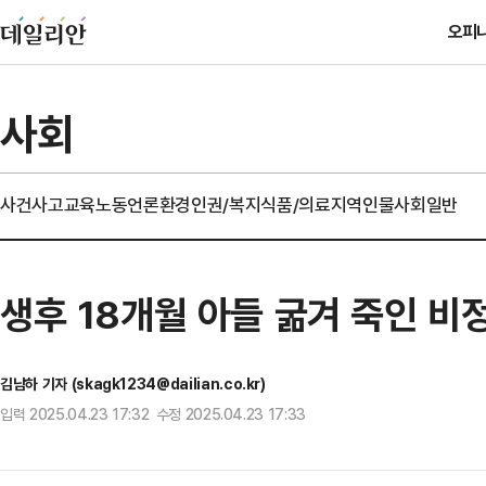
오피
사회
사건사고
교육
노동
언론
환경
인권/복지
식품/의료
지역
인물
사회일반
생후 18개월 아들 굶겨 죽인 비
김남하 기자 (skagk1234@dailian.co.kr)
입력 2025.04.23 17:32 수정 2025.04.23 17:33