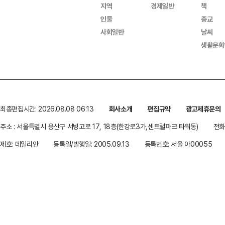
지역
경제일반
책
인물
종교
사회일반
날씨
생활문화
최종편집시간: 2026.08.08 06:13
회사소개
편집규약
광고제휴문의
주소 : 서울특별시 용산구 서빙고로 17, 18층(한강로3가,센트럴파크 타워동)
전화 
제호: 데일리안
등록일/발행일: 2005.09.13
등록번호: 서울 아00055