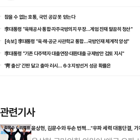
참을 수 없는 호통, 국민 공감 못 얻는다
李대통령 "육해공사 통합·자주국방의지 무장…계엄 잔재 말끔히 청산"
[속보] 李대통령 "육·해·공군 사관학교 통합…국방인재 체계적 양성"
李대통령 "기존 다주택자 대출연장·대환대출 규제방안 검토 지시"
'靑 출신' 간판 달고 출마 러시… 6·3 지방선거 성공 확률은
관련기사
윤상현, 김문수와 두손 번쩍…"우파 세력 대동단결, 가