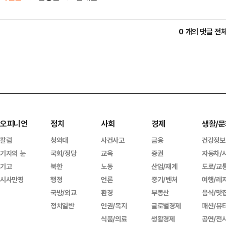
0 개의 댓글 전
오피니언
정치
사회
경제
생활/문
칼럼
청와대
사건사고
금융
건강정보
기자의 눈
국회/정당
교육
증권
자동차/
기고
북한
노동
산업/재계
도로/교
시사만평
행정
언론
중기/벤처
여행/레
국방/외교
환경
부동산
음식/맛
정치일반
인권/복지
글로벌경제
패션/뷰
식품/의료
생활경제
공연/전