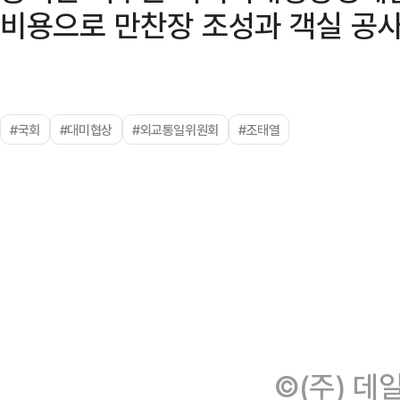
비용으로 만찬장 조성과 객실 공사
#국회
#대미협상
#외교통일위원회
#조태열
©(주) 데