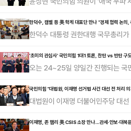
윤상현 국민의힘 의원이 '애국 우파 
마한 김문수 경선 후보에 대한 지지를
거대책위원장을 맡는다.윤상현 의원은
한덕수, 캠벨 등 美 학계 대표단 만나 "경제 협력 논의
한덕수 대통령 권한대행 국무총리가 
김문수 후보 캠프에서 열린 지지 선
시아 그룹 이사장) 등 미국 학계·전
주주의, 우파 세력의 대동단결을 위
글로벌 정세에 대한 의견을 교환했다
'초미의 관심사' 국민의힘 1대1 토론, 찬탄 vs 반탄 
이같이 말했다.윤 의원은 "지난해 1
오는 24~25일 양일간 진행되는 국민
사에서 이들을 접견한 자리에서 "각
동을 주도했는데, 탄핵이 그저 윤 전
가 완성됐다. 김문수 후보는 한동훈 
를 해왔다"며 "앞으로도 활동 중인
탄핵이자,…
각 지목했다. 한동훈과 홍준표 후보
국민의힘 "대법원, 이재명 선거법 사건 대선 전 처리 의
인 강화를 위해 계속 역할을 해달라"
대법원이 이재명 더불어민주당 대선 
후보는 '반탄파(탄핵 반대파)'로, 안
경제 협력 논의와 관련해선 "한미 간 
원합의체에 회부한데 이어 사건 속행기
파)'로 분류된다.국민의힘 대선 경선
찾을 수 있도…
국민의힘이 "대선 전 처리하겠다는 
이재명, 존 햄리 美 CSIS 소장 만나…관세·안보·대북
당사에서 열린 2차 경선 토론회 미디