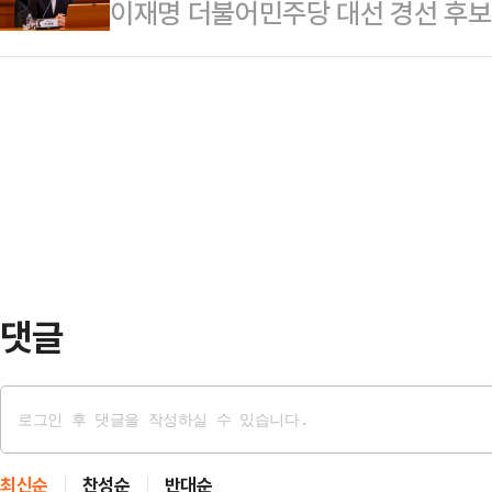
이재명 더불어민주당 대선 경선 후보
다.신동욱 국민의힘 수석대변인은 23
이날 지목 순서는 김문수·안철수·한동
(CSIS) 소장을 만나 양국 간 현안
선) 후보의 사법 시계가 빠르게 돌아
출…
인은 23일 오후 언론 공지를 통해 "
변인은 "민주주의의 꽃이라 할 수 
제 등 주요 현안에 대해 두루 의견을
범죄행위로, 엄중한 처벌이 불가피한 행
리 소장은 관련 이슈들에 대한 미국 
하게 재판했어야…
떠한 방향으로 대응해 나가는 것이 
에 이 후보는 굳건한 한미동맹에 기반
뢰를 공고히 함…
댓글
최신순
찬성순
반대순