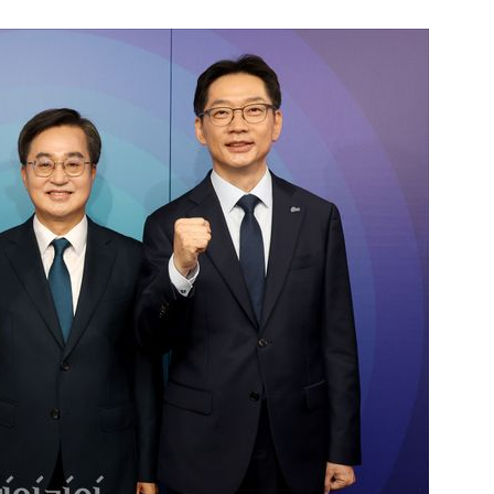
1
"편해서 매일 신었는데"...전
'크록스'의 숨은 위험
2
송영길·김민석, '조희대 탄핵'
법사위원들 "즉시 대법관 제청
3
하닉 프리마켓 하한가 논란에…N
일부터 상·하한가 주문금지"
4
[속보] 노원구 40.2도…서울, 
후 첫 40도
5
"기아차가 날 살려"…'굿 윌 헌
교통사고때 타고 있던 차는?