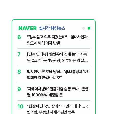
실시간 랭킹뉴스
6
문가가 경고한
“정부 믿고 의무 지켰는데”…임대사업자,
양도세 혜택 폐지 반발
7
 외치자…與
[단독 인터뷰] '윤민우와 징계 논의' 지목
하라"
된 C교수 "윤리위원장, 외부와 논의 잘못
된 행위"
8
XT "12
박지원이 본 호남 당심…"李대통령과 1년
함께한 김민석에 갈 것"
9
2018년 이
'디에이치방배' 잔금대출 숨통 트나…은행
별 1000억씩 배정할 듯
10
팅' 여배우,
"집값 아닌 국민 잡아" "국민에 테러"…국
민의힘, 부동산 세제개편안 맹폭