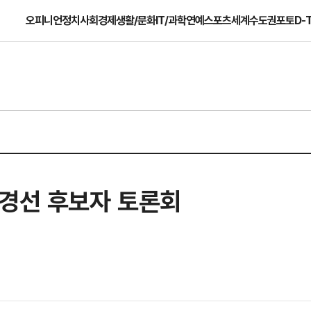
오피니언
정치
사회
경제
생활/문화
IT/과학
연예
스포츠
세계
수도권
포토
D-
 경선 후보자 토론회