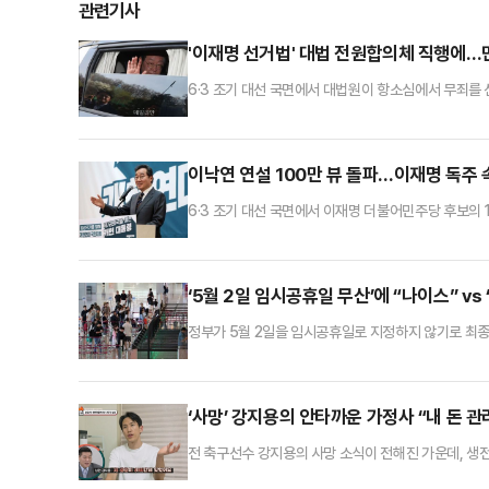
관련기사
'이재명 선거법' 대법 전원합의체 직행에…
6·3 조기 대선 국면에서 대법원이 항소심에서 무죄를
다. 민주당 일각에선 무죄 판결을 확신하는 한편, 일부
원합의체에 회부한 것을 두고 민주당에서 다양한 반응
를 변경할 필요가 있을 때 대법원장과 법원행정처장을
이낙연 연설 100만 뷰 돌파…이재명 독주 속 
6·3 조기 대선 국면에서 이재명 더불어민주당 후보의 
새미래민주당 상임고문의 역할론이 정치권에서 주목받고
수 있을지 그 가능성에 이목이 쏠린다.22일 정치권에
헌연대 국민후보의 등장을 긍정적으로 전망했다. 그는 
‘5월 2일 임시공휴일 무산’에 “나이스” vs 
정부가 5월 2일을 임시공휴일로 지정하지 않기로 최
결정에 대해 “(우리 회사는) 근로자의 날, 빨간 날 아니다. 안 쉬는 직장이 더 많다”, “1일이 모두가 쉬는 공휴일이 아닌데, 2일을 임시공휴일로 지
정하는 게 좀 그렇긴 하지”, “5월 3~6일 이미 나흘 황
지를 않는데 무슨 2일이 대체공휴일이야?”, “나이스
‘사망’ 강지용의 안타까운 가정사 “내 돈 관
전 축구선수 강지용의 사망 소식이 전해진 가운데, 생전
려캠프’에 아내 이다은씨와 함께 출연해 부부 갈등과 