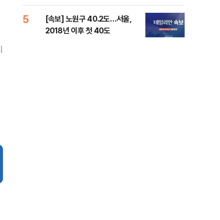
증거 수집" 지적
5
10
[속보] 노원구 40.2도…서울,
유용
2018년 이후 첫 40도
규탄
36
지