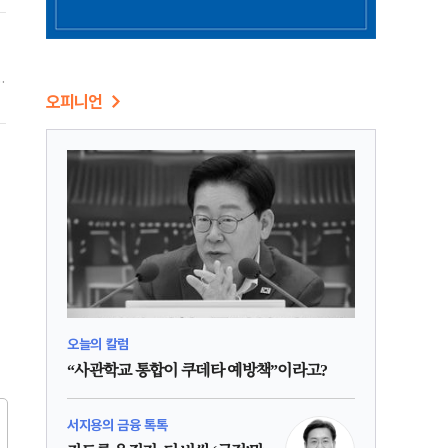
선
됐
오피니언
끝
오늘의 칼럼
“사관학교 통합이 쿠데타 예방책”이라고?
서지용의 금융 톡톡