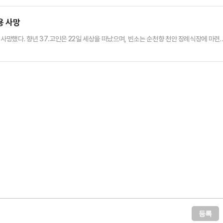
이혼도 고민했지만 아이 때문에 망설이고 있다”라고 고백했다.방송에서 강지용은 자신이 축구
는 돈은 없었다는 사실도 공개했다.그는 “결혼 전에는 부모가 …
용 사망
 사망했다. 향년 37.고인은 22일 세상을 떠났으며, 빈소는 순천향 천안 장례식장에 마련
다. 사인은 알려지지 않았다.지난 2009년 K리그 드래프트에 참가해 포항 스틸러스에 5순
 FC 1995, 강원 FC, 인천 유나이티드 FC 등에서 선수 생활을 했다.2022 시즌을 
’에 아내 이 씨와 함께 출연해 갈등을 공개…