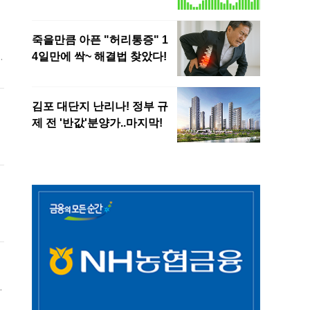
했
전
숙
모