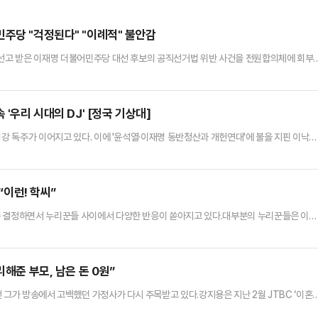
민주당 "걱정된다" "이례적" 불안감
 선고 받은 이재명 더불어민주당 대선 후보의 공직선거법 위반 사건을 전원합의체에 회부
 불안감도 감지된다.23일 정치권에 따르면, 전날 대법원이 이재명 후보의 선거법 사건을 
이 표출되고 있다. 대법원 전원합의체는 사회적으로 중대한 영향을 미치는 사건 또는 판례
 제외한 대법관 12명 전원이 참여해 선고하는 재판이다.한민수 대변인은…
'우리 시대의 DJ' [정국 기상대]
1강 독주가 이어지고 있다. 이에 '윤석열·이재명 동반청산과 개헌연대'에 불을 지핀 이낙연
 있다. 새민주당을 플랫폼 삼은 이른바 '초당적 국민후보'가 이낙연 고문 주도로 태동할
 따르면 이낙연 상임고문은 42일 앞으로 다가온 대선 국면에서 새민주당을 기반으로 한 개
이날 채널A 유튜브 정치시그널에서 "권력분산형 개헌, 다당제와 …
“이런! 학씨”
종 결정하면서 누리꾼들 사이에서 다양한 반응이 쏟아지고 있다.대부분의 누리꾼들은 이번
금연휴인데, 뭘 또”, “어차피 놀 사람은 놀고 일할 사람은 일한다”, “1일에 전 국민이 다 쉬
” 등의 반응이 뒤따랐다.반면 임시공휴일…
리해준 부모, 남은 돈 0원”
 그가 방송에서 고백했던 가정사가 다시 주목받고 있다.강지용은 지난 2월 JTBC ‘이혼
가족 문제로 인한 고충을 솔직하게 털어놨다.당시 강지용은 극심한 스트레스를 받고 있는 