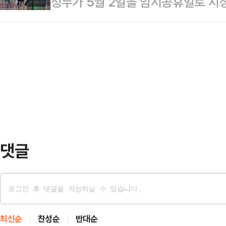
정부가 5월 2일을 임시공휴일로 지
난 2009년 K리그 드래프트에 참가
시 월급을 부모가 관리했지만 남아 
사이에서 다양한 반응이 쏟아지고 있
로로 데뷔한 강지용은 부산 아이파크, 부
“결혼 전에는 부모가 …
해 “(우리 회사는) 근로자의 날, 빨간 날 아니다. 안 쉬는 직장이 더 많다”, “1
티드 FC 등에서 선수 생활을 했다.
일이 모두가 쉬는 공휴일이 아닌데, 
지용은 지난 2월 ‘이혼숙려캠프’에 
긴 하지”, “5월 3~6일 이미 나흘 
놀고 일할 사람은 일한다”, “1일에 
대체공휴일이야?”, “나이스” 등의
댓글
최신순
찬성순
반대순