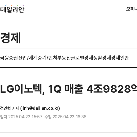
오피
경제
금융
증권
산업/재계
중기/벤처
부동산
글로벌경제
생활경제
경제일반
LG이노텍, 1Q 매출 4조9828
정인혁 기자 (jinh@dailian.co.kr)
입력 2025.04.23 15:57 수정 2025.04.23 16:36