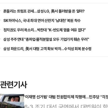
흔들리는 트럼프 관세…삼성·LG, 美서 돌려받을 돈 얼마?
SK하이닉스, 국내 최대 연어 산란지 '남대천' 복원 착수
정치권도 우려 목소리…박찬대 "K-반도체 멈출 여유 없다"
삼성 주주연대 "총파업·물적분할설 모두 기업가치 훼손 우려"
삼성 파운드리, 美서 대형 고객 확보 박차…수익성 회복 분수령
관련기사
'이재명 선거법' 대법 전원합의체 직행에…민주당 "걱정
6·3 조기 대선 국면에서 대법원이 