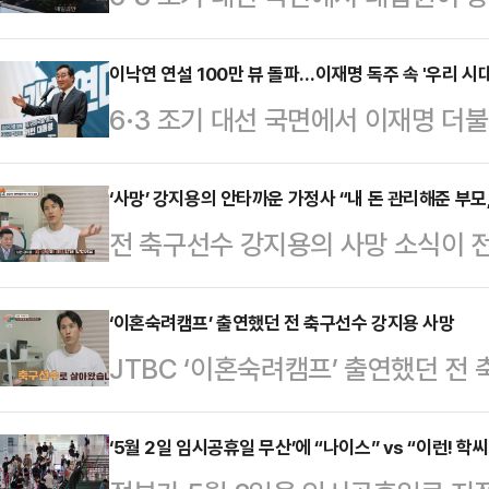
어민주당 대선 후보의 공직선거법 위
당 일각에선 무죄 판결을 확신하는 한
이낙연 연설 100만 뷰 돌파…이재명 독주 속 '우리 시대
6·3 조기 대선 국면에서 이재명 더
권에 따르면, 전날 대법원이 이재명
있다. 이에 '윤석열·이재명 동반청산
한 것을 두고 민주당에서 다양한 반
민주당 상임고문의 역할론이 정치권
‘사망’ 강지용의 안타까운 가정사 “내 돈 관리해준 부모,
사회적으로 중대한 영향을 미치는 사
전 축구선수 강지용의 사망 소식이 전
삼은 이른바 '초당적 국민후보'가 이
대법원장과 법원행정처장을 제외한 대
했던 가정사가 다시 주목받고 있다.강
능성에 이목이 쏠린다.22일 정치권
판이다.한민수 대변인은…
프’에 아내 이다은씨와 함께 출연해 
‘이혼숙려캠프’ 출연했던 전 축구선수 강지용 사망
로 다가온 대선 국면에서 새민주당을
JTBC ‘이혼숙려캠프’ 출연했던 전 
직하게 털어놨다.당시 강지용은 극심
을 긍정적으로 전망했다. 그는 이날
인은 22일 세상을 떠났으며, 빈소는
다. 그는 “죽고 싶은 마음이 너무 
형 개헌, 다당제와 …
로는 아내 이다은 씨와 3살 딸이 이
‘5월 2일 임시공휴일 무산’에 “나이스” vs “이런! 학씨
이고 있다”라고 고백했다.방송에서 