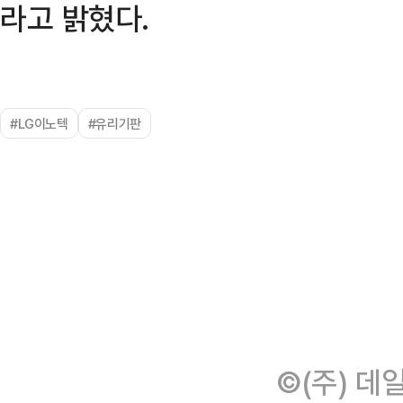
라고 밝혔다.
#LG이노텍
#유리기판
©(주) 데