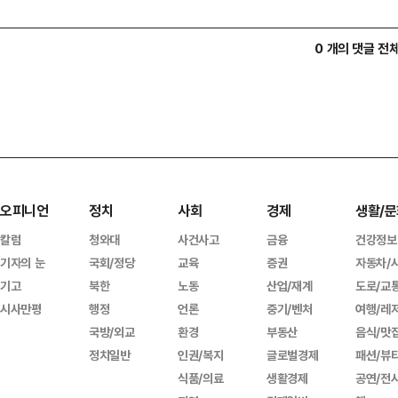
0 개의 댓글 전
오피니언
정치
사회
경제
생활/문
칼럼
청와대
사건사고
금융
건강정보
기자의 눈
국회/정당
교육
증권
자동차/
기고
북한
노동
산업/재계
도로/교
시사만평
행정
언론
중기/벤처
여행/레
국방/외교
환경
부동산
음식/맛
정치일반
인권/복지
글로벌경제
패션/뷰
식품/의료
생활경제
공연/전