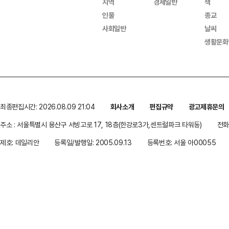
지역
경제일반
책
인물
종교
사회일반
날씨
생활문화
최종편집시간: 2026.08.09 21:04
회사소개
편집규약
광고제휴문의
주소 : 서울특별시 용산구 서빙고로 17, 18층(한강로3가,센트럴파크 타워동)
전화 
제호: 데일리안
등록일/발행일: 2005.09.13
등록번호: 서울 아00055