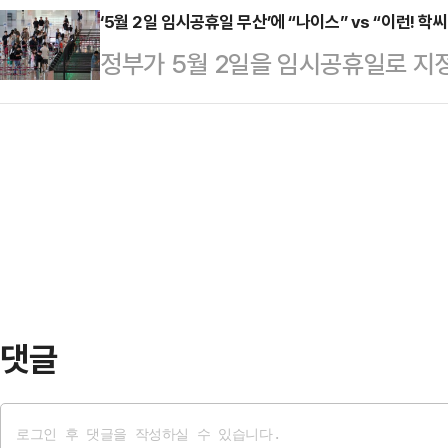
로는 아내 이다은 씨와 3살 딸이 이
‘5월 2일 임시공휴일 무산’에 “나이스” vs “이런! 학씨
이고 있다”라고 고백했다.방송에서 
정부가 5월 2일을 임시공휴일로 지
난 2009년 K리그 드래프트에 참가
시 월급을 부모가 관리했지만 남아 
사이에서 다양한 반응이 쏟아지고 있
로로 데뷔한 강지용은 부산 아이파크, 부
“결혼 전에는 부모가 …
해 “(우리 회사는) 근로자의 날, 빨간 날 아니다. 안 쉬는 직장이 더 많다”, “1
티드 FC 등에서 선수 생활을 했다.
일이 모두가 쉬는 공휴일이 아닌데, 
지용은 지난 2월 ‘이혼숙려캠프’에 
긴 하지”, “5월 3~6일 이미 나흘 
놀고 일할 사람은 일한다”, “1일에 
대체공휴일이야?”, “나이스” 등의
댓글