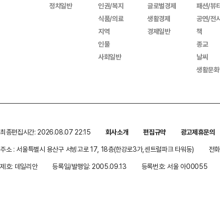
정치일반
인권/복지
글로벌경제
패션/뷰
식품/의료
생활경제
공연/전
지역
경제일반
책
인물
종교
사회일반
날씨
생활문화
최종편집시간: 2026.08.07 22:15
회사소개
편집규약
광고제휴문의
주소 : 서울특별시 용산구 서빙고로 17, 18층(한강로3가,센트럴파크 타워동)
전화 
제호: 데일리안
등록일/발행일: 2005.09.13
등록번호: 서울 아00055