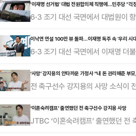
'이재명 선거법' 대법 전원합의체 직행에…민주당 "걱정
6·3 조기 대선 국면에서 대법원이 
어민주당 대선 후보의 공직선거법 위
당 일각에선 무죄 판결을 확신하는 한
이낙연 연설 100만 뷰 돌파…이재명 독주 속 '우리 시대
6·3 조기 대선 국면에서 이재명 더
권에 따르면, 전날 대법원이 이재명
있다. 이에 '윤석열·이재명 동반청산
한 것을 두고 민주당에서 다양한 반
민주당 상임고문의 역할론이 정치권
‘사망’ 강지용의 안타까운 가정사 “내 돈 관리해준 부모,
사회적으로 중대한 영향을 미치는 사
전 축구선수 강지용의 사망 소식이 전
삼은 이른바 '초당적 국민후보'가 이
대법원장과 법원행정처장을 제외한 대
했던 가정사가 다시 주목받고 있다.강
능성에 이목이 쏠린다.22일 정치권
판이다.한민수 대변인은…
프’에 아내 이다은씨와 함께 출연해 
‘이혼숙려캠프’ 출연했던 전 축구선수 강지용 사망
로 다가온 대선 국면에서 새민주당을
JTBC ‘이혼숙려캠프’ 출연했던 전 
직하게 털어놨다.당시 강지용은 극심
을 긍정적으로 전망했다. 그는 이날
인은 22일 세상을 떠났으며, 빈소는
다. 그는 “죽고 싶은 마음이 너무 
형 개헌, 다당제와 …