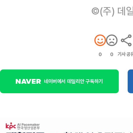
©(주) 데
기사 공
0
0
네이버에서 데일리안 구독하기