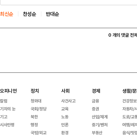
최신순
찬성순
반대순
0 개의 댓글 전
오피니언
정치
사회
경제
생활/문
칼럼
청와대
사건사고
금융
건강정보
기자의 눈
국회/정당
교육
증권
자동차/
기고
북한
노동
산업/재계
도로/교
시사만평
행정
언론
중기/벤처
여행/레
국방/외교
환경
부동산
음식/맛