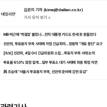
김은지 기자 (kimej@dailian.co.kr)
기사 모아 보기 >
MB·박근혜 '역결집' 불렀나…전직 대통령 카드도 판세 못 흔들었다
선관위, 투표용지 부족 사태에 자정 긴급회의…장동혁 "개표 중단" 요구
[속보] 선관위, 4일 0시 긴급위원회 소집…투표지 부족 사태 논의
투표율 61.0% 잠정 집계…일부 투표소 대기 사태에 최종 확정 지연
與 조승래 "서울시 투표용지 부족, 선관위 준비에 강한 유감"