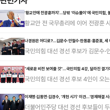
관련기사
'황교안에 전광훈까지'…당밖 '이슈몰이'에 국민의힘,
황교안 전 국무총리에 이어 전광훈 
다는 얘기에 국민의힘이 불편한 기색
표가 갈라지면서 정권재창출에 어려움
나경원은 어디로?…김문수·안철수·한동훈·홍준표, 세 
국민의힘 대선 경선 후보가 김문수·
적 국민들이 총결집해야만 해볼만한 
명으로 추려지면서, 후보 간 세 대결이
간 쳐질 '반(反)이재명 빅텐트'에 
(탄핵 반대파)' 2명, '찬탄파(탄핵 
"새로운 비전 보여줄 것"…국민의힘 4강, 달라진 결기에 
사는 24일 오전 여의도에 위치한 
국민의힘 대선 경선 후보 4인이 오는 
선에서 중도 하차한 후보 4명의 지
대선 출마를 공식화할 계획이다. 전 
을 벌인다. 지난 1차 경선 토론회에
의 변수라는 관측이 나온다.23일 김
대) 집회를 주도한 …
드러나지 않았다는 아쉬운 반응이 나
이재명·김동연·김경수, '개헌 시기' 이견…'경제해결 
르면 각 후보는 2차 경선에서는 책
더불어민주당 대선 경선 후보들이 두
보여줄 것이란 관측이 나온다.국민의
사를 각각 50%씩 반영해 결선 후보