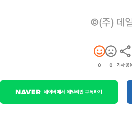
©(주) 데
기사 공
0
0
네이버에서 데일리안 구독하기