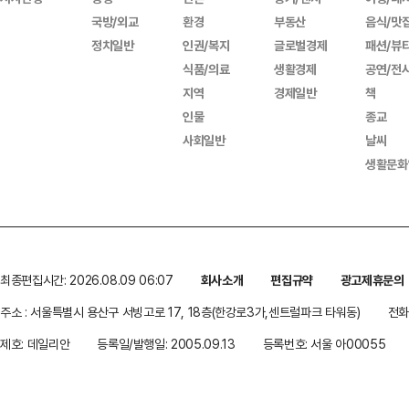
국방/외교
환경
부동산
음식/맛
정치일반
인권/복지
글로벌경제
패션/뷰
식품/의료
생활경제
공연/전
지역
경제일반
책
인물
종교
사회일반
날씨
생활문화
최종편집시간: 2026.08.09 06:07
회사소개
편집규약
광고제휴문의
주소 : 서울특별시 용산구 서빙고로 17, 18층(한강로3가,센트럴파크 타워동)
전화 
제호: 데일리안
등록일/발행일: 2005.09.13
등록번호: 서울 아00055