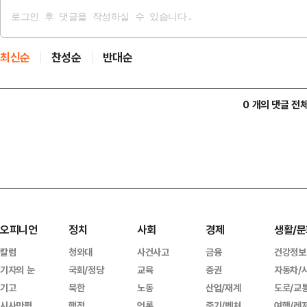
최신순
찬성순
반대순
0 개의 댓글 전
오피니언
정치
사회
경제
생활/문
칼럼
청와대
사건사고
금융
건강정보
기자의 눈
국회/정당
교육
증권
자동차/
기고
북한
노동
산업/재계
도로/교
시사만평
행정
언론
중기/벤처
여행/레