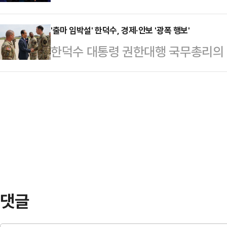
을 벌였다. 이재명 후보는 취임 직후 
당사에서 열린 2차 경선 토론회 미디
포섭…
급한지 의문"이라고 했고, 김동연 후
'출마 임박설' 한덕수, 경제·안보 '광폭 행보'
정했다. 김문수 후보는 한동훈 후보
한덕수 대통령 권한대행 국무총리의 대
일화 과정에서 개헌을 약속한 것을 
다. 한동훈 후보와 홍준표 후보는 
측이 정치권 일각에서 나오고 있는 가
이었다"고 맞받았다.이재명·김경수·
에서는 비전과 …
넘나드는 광폭 행보를 벌이는 모습이
대선 경선 후보 토론회에서 개헌에 
의 심장으로 불리는 경기 평택 캠프
김동연 후보가 "대통령 취임 이후 1
맹의 중요성을 강조했다.한국시간으로 
기간인 만큼…
의'를 앞두고 미국이 한국의 안보동
기 위한 행보라는 해석이 나왔다. 한
경제부총리 겸 기획…
댓글