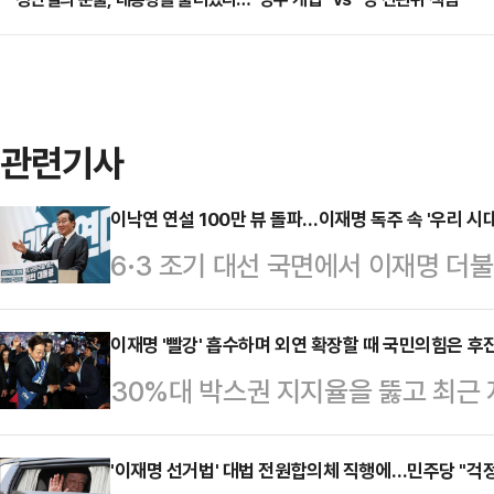
관련기사
이낙연 연설 100만 뷰 돌파…이재명 독주 속 '우리 시대
6·3 조기 대선 국면에서 이재명 더
있다. 이에 '윤석열·이재명 동반청산
민주당 상임고문의 역할론이 정치권
이재명 '빨강' 흡수하며 외연 확장할 때 국민의힘은 후
30%대 박스권 지지율을 뚫고 최근
삼은 이른바 '초당적 국민후보'가 이
주당 경선 후보는 차분하게 정책 행보
능성에 이목이 쏠린다.22일 정치권
모를 뽐내는 모습이다. 이 후보는 지
'이재명 선거법' 대법 전원합의체 직행에…민주당 "걱정
로 다가온 대선 국면에서 새민주당을