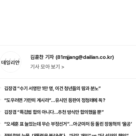
김훈찬 기자 (81mjjang@dailian.co.kr)
기사 모아 보기 >
김장겸 “수기 서명만 1만 명, 이건 청년들의 땀과 분노”
“도우려면 가만히 계시라”…유시민 등판이 정청래에 독?
김장겸 “특검법 합의 아니다…추천 방식만 합의했을 뿐”
“오세훈 표 늘었는데 무슨 부정선거”…아군마저 등 돌린 장동혁의 ‘올공’
정민철의 눈물, 대통령을 불러냈다…“당무 개입” vs “당 선관위 책임”