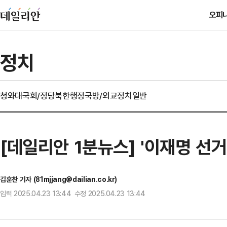
오피
정치
청와대
국회/정당
북한
행정
국방/외교
정치일반
[데일리안 1분뉴스] '이재명 선거
김훈찬 기자 (81mjjang@dailian.co.kr)
입력 2025.04.23 13:44 수정 2025.04.23 13:44