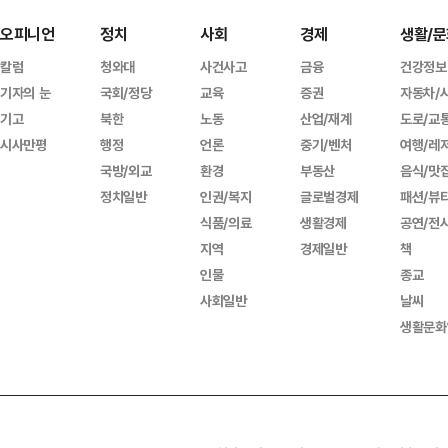
오피니언
정치
사회
경제
생활/문
칼럼
청와대
사건사고
금융
건강정보
기자의 눈
국회/정당
교육
증권
자동차/
기고
북한
노동
산업/재계
도로/교
시사만평
행정
언론
중기/벤처
여행/레
국방/외교
환경
부동산
음식/맛
정치일반
인권/복지
글로벌경제
패션/뷰
식품/의료
생활경제
공연/전
지역
경제일반
책
인물
종교
사회일반
날씨
생활문화