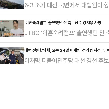
6·3 조기 대선 국면에서 대법원이 
(AI) 업체와 국방과학연구소(ADD)
을 긍정적으로 전망했다. 그는 이날
어민주당 대선 후보의 공직선거법 위
자 간담회, 자본시장 활성화 간담회 
형 개헌, 다당제와 …
당 일각에선 무죄 판결을 확신하는 한
‘이혼숙려캠프’ 출연했던 전 축구선수 강지용 사망
페인 각종 홍보물에 더불어민주당 
JTBC ‘이혼숙려캠프’ 출연했던 전 
권에 따르면, 전날 대법원이 이재명
간색을 함께 섞어 쓰고 있다. '중도
인은 22일 세상을 떠났으며, 빈소는
한 것을 두고 민주당에서 다양한 반
지로 읽힌다…
로는 아내 이다은 씨와 3살 딸이 이
대법 전원합의체, 오는 24일 이재명 '선거법 사건' 두 
사회적으로 중대한 영향을 미치는 사
이재명 더불어민주당 대선 경선 후
난 2009년 K리그 드래프트에 참가
대법원장과 법원행정처장을 제외한 대
에 회부한 대법원이 두번째 합의기일
로로 데뷔한 강지용은 부산 아이파크, 부
판이다.한민수 대변인은…
법원은 오는 24일 이 후보의 공직선
티드 FC 등에서 선수 생활을 했다.
날 첫 합의기일을 열어 본격 심리에 
지용은 지난 2월 ‘이혼숙려캠프’에 
아 후속 합의 검토에 나서는 것이다.
관 4명으로 구성된 소부인 2부에 