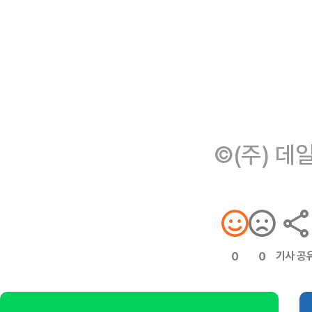
©(주) 데
기사 공
0
0