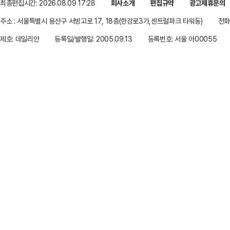
최종편집시간: 2026.08.09 17:28
회사소개
편집규약
광고제휴문의
주소 : 서울특별시 용산구 서빙고로 17, 18층(한강로3가,센트럴파크 타워동)
전화 
제호: 데일리안
등록일/발행일: 2005.09.13
등록번호: 서울 아00055