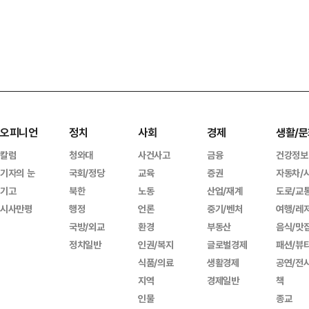
오피니언
정치
사회
경제
생활/문
칼럼
청와대
사건사고
금융
건강정보
기자의 눈
국회/정당
교육
증권
자동차/
기고
북한
노동
산업/재계
도로/교
시사만평
행정
언론
중기/벤처
여행/레
국방/외교
환경
부동산
음식/맛
정치일반
인권/복지
글로벌경제
패션/뷰
식품/의료
생활경제
공연/전
지역
경제일반
책
인물
종교