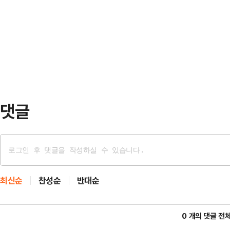
20분에 '환자복 입은 남성이 여성을
보를 꺾으면서 강성 지지층의 전략적
와 함께 출동했다"라며 "현장에 출동
민의힘은 22일 국회서 '대통령 후보
상…
위원회의를 열어 대선 경선 후보 1차
경선 통과자는 김문수·안철수·한동훈
복…
댓글
최신순
찬성순
반대순
0 개의 댓글 전