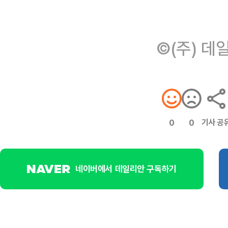
©(주) 데
기사 공
0
0
네이버에서 데일리안 구독하기