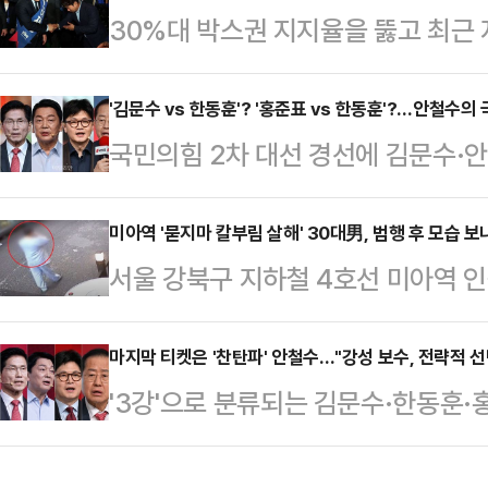
30%대 박스권 지지율을 뚫고 최근
삼은 이른바 '초당적 국민후보'가 이
주당 경선 후보는 차분하게 정책 행보
능성에 이목이 쏠린다.22일 정치권
모를 뽐내는 모습이다. 이 후보는 지
'김문수 vs 한동훈'? '홍준표 vs 한동훈'?…안철수의
로 다가온 대선 국면에서 새민주당을
국민의힘 2차 대선 경선에 김문수·
(AI) 업체와 국방과학연구소(ADD)
을 긍정적으로 전망했다. 그는 이날
진출하면서, '반탄파(탄핵 반대파)' 
자 간담회, 자본시장 활성화 간담회 
형 개헌, 다당제와 …
하게 맞서는 구도가 됐다. 정치권에
미아역 '묻지마 칼부림 살해' 30대男, 범행 후 모습
페인 각종 홍보물에 더불어민주당 
서울 강북구 지하철 4호선 미아역 인
들었다고 보고 경선이 '찬탄' 기류로
간색을 함께 섞어 쓰고 있다. '중도
휘둘러 60대 여성이 1명이 숨진 가
으로 '당심'이 약한 고리인 찬탄 후보
지로 읽힌다…
다.22일 서울 강북경찰서는 이날 오
마지막 티켓은 '찬탄파' 안철수…"강성 보수, 전략적 선
뤄져 찬탄 후보에게 불리한 지형이
'3강'으로 분류되는 김문수·한동훈·
서 중년 여성 2명에게 칼을 휘둘러 1
선거관리위원회는 22일 오후 김문수
막판까지 나경원 후보와 사투를 벌인 
인 혐의로 조사 중이라고 밝혔다.현장
가 2차 경선…
손에 쥐었다. '찬탄파(탄핵찬성파)' 