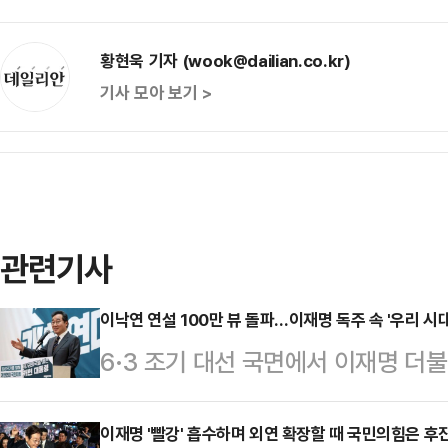
황현욱 기자 (wook@dailian.co.kr)
기사 모아 보기 >
관련기사
이낙연 연설 100만 뷰 돌파…이재명 독주 속 '우리 시대
6·3 조기 대선 국면에서 이재명 더
있다. 이에 '윤석열·이재명 동반청산
민주당 상임고문의 역할론이 정치권
이재명 '빨강' 흡수하며 외연 확장할 때 국민의힘은 후