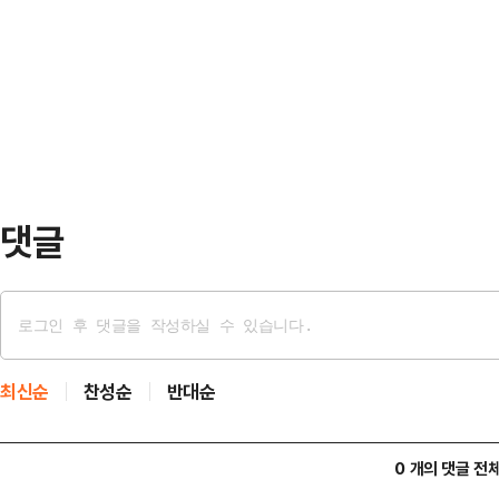
위원회의를 열어 대선 경선 후보 1차
책이 오히려 '순풍'으로 작용하는 업종
경선 통과자는 김문수·안철수·한동훈
거래소에 따르면, 이달 초부터 이날
복…
10%를 넘는 상품은 23개로 ▲금(
개) ▲방산(4개) 등이 대다수를 
로 손꼽히…
댓글
최신순
찬성순
반대순
0 개의 댓글 전