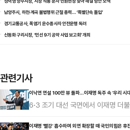
정덕영 양주시장, 시장 직통 문자 민원현장 찾아 해결 방안 모색
남양주시, 하천·계곡 불법행위 근절 총력… ‘특별단속 돌입’
경기교통공사, 폭염기 운수종사자 안전운행 독려
신동화 구리시장, ‘민선 9기 공약 사업 보고회’ 개최
관련기사
이낙연 연설 100만 뷰 돌파…이재명 독주 속 '우리 시대
6·3 조기 대선 국면에서 이재명 더
있다. 이에 '윤석열·이재명 동반청산
민주당 상임고문의 역할론이 정치권
이재명 '빨강' 흡수하며 외연 확장할 때 국민의힘은 후