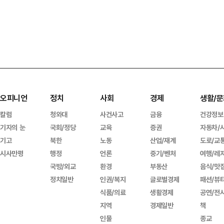
오피니언
정치
사회
경제
생활/문
칼럼
청와대
사건사고
금융
건강정보
기자의 눈
국회/정당
교육
증권
자동차/
기고
북한
노동
산업/재계
도로/교
시사만평
행정
언론
중기/벤처
여행/레
국방/외교
환경
부동산
음식/맛
정치일반
인권/복지
글로벌경제
패션/뷰
식품/의료
생활경제
공연/전
지역
경제일반
책
인물
종교