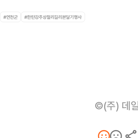
#연천군
#한탄강주상절리길리본달기행사
©(주) 데