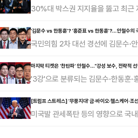
30%대 박스권 지지율을 뚫고 최근
삼은 이른바 '초당적 국민후보'가 이
주당 경선 후보는 차분하게 정책 행보
능성에 이목이 쏠린다.22일 정치권
모를 뽐내는 모습이다. 이 후보는 지
'김문수 vs 한동훈'? '홍준표 vs 한동훈'?…안철수의
로 다가온 대선 국면에서 새민주당을
국민의힘 2차 대선 경선에 김문수·
(AI) 업체와 국방과학연구소(ADD)
을 긍정적으로 전망했다. 그는 이날
진출하면서, '반탄파(탄핵 반대파)' 
자 간담회, 자본시장 활성화 간담회 
형 개헌, 다당제와 …
하게 맞서는 구도가 됐다. 정치권에
마지막 티켓은 '찬탄파' 안철수…"강성 보수, 전략적 선
페인 각종 홍보물에 더불어민주당 
'3강'으로 분류되는 김문수·한동훈·
들었다고 보고 경선이 '찬탄' 기류로
간색을 함께 섞어 쓰고 있다. '중도
막판까지 나경원 후보와 사투를 벌인 
으로 '당심'이 약한 고리인 찬탄 후보
지로 읽힌다…
손에 쥐었다. '찬탄파(탄핵찬성파)' 
[트럼프 스트레스] '무풍지대' 금·바이오·헬스케어·조
뤄져 찬탄 후보에게 불리한 지형이
미국발 관세폭탄 등의 영향으로 국내
보를 꺾으면서 강성 지지층의 전략적
선거관리위원회는 22일 오후 김문수
선을 이어가는 종목들이 없는 것은 
민의힘은 22일 국회서 '대통령 후보
가 2차 경선…
펀드(ETF) 면면을 들여다보면 미국발