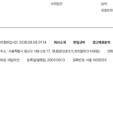
사회일반
날씨
생활문화
최종편집시간: 2026.08.08 01:14
회사소개
편집규약
광고제휴문의
주소 : 서울특별시 용산구 서빙고로 17, 18층(한강로3가,센트럴파크 타워동)
전화 
제호: 데일리안
등록일/발행일: 2005.09.13
등록번호: 서울 아00055