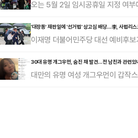
오는 5월 2일 임시공휴일 지정 여부
반 자기소개, 밸런스 게임 등 경선 
대해서도 "(이 후보는 현재) 8개 사
5일 어린이날이 부처님오신날과 겹치
도있는 토론이 이뤄지지 않았다는 
이 모든 것을 온…
일까지 이어지는 황금연휴가 예정돼 
'대장동' 재판일에 '선거법' 상고심 배당…李, 사법리스크
운 건 토론회 이후 후보들의 태도였
이재명 더불어민주당 대선 예비후보가 
일이 임시공휴일로 추가 지정되면 연
에게 "키높이 구두를 왜 신느냐" 등의
원으로 넘어간 '공직선거법 위반 사건
는 지난 설 연휴에 임시공휴일을 지정
"지…
를 앞두고 5개의 형사 재판에 직면한
30대 유명 개그우먼, 숨진 채 발견…전 남친과 관련있나
방식의 결정을 기대하고 있다. 설 연휴
대만의 유명 여성 개그우먼이 갑작스
어디로 튈지 모른단 우려가 재차 부
났던 당시, 정부는 국민 삶의 질 향
관련된 것 아니냐는 추측이 일고 있다
이날 서울중앙지방법원 형사합의33부
정을 제안했다.…
르면, 대만 스탠드업 코미디언 천잔(3
동·위례·백현동·성남FC 사건' 75
옥상에서 발견됐다.신고를 받고 출동
판 출석에 의무가 있으며 이 후보는 
상태였다. 사망 원인은 아직 조사 
에 두번째 출석…
은 천잔의 SNS 계정을 찾아 애도의