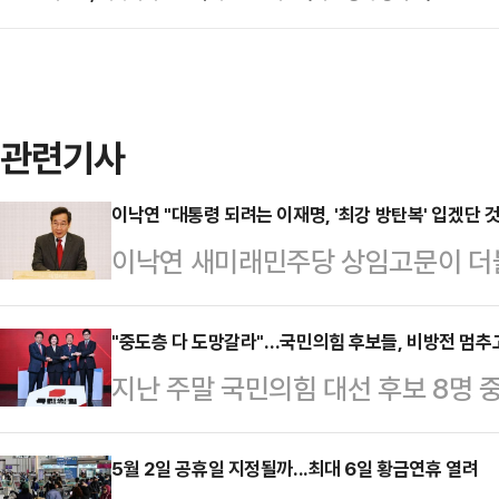
관련기사
이낙연 "대통령 되려는 이재명, '최강 방탄복' 입겠단 것
이낙연 새미래민주당 상임고문이 더
의 출마와 관련 "국회의 방탄복도 
는 것 아니냐"라고 개탄했다.이낙연 
"중도층 다 도망갈라"…국민의힘 후보들, 비방전 멈추
지난 주말 국민의힘 대선 후보 8명 
그널'에서 "입법권을 장악한 세력이
열렸다. A조와 B조로 나뉜 토론회는 
마저도 눈치를 보고 있는 것 같다"며
부터 많은 기대를 모았다. 결과는 그리
5월 2일 공휴일 지정될까...최대 6일 황금연휴 열려
연 어떻게 설 것인가 걱정된다"고 