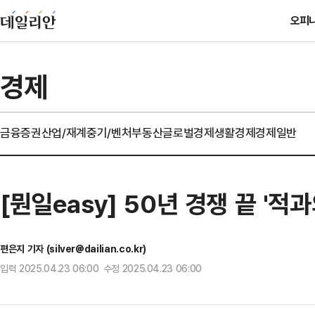
오피
경제
금융
증권
산업/재계
중기/벤처
부동산
글로벌경제
생활경제
경제일반
[뭔일easy] 50년 경쟁 끝 '적
편은지 기자 (silver@dailian.co.kr)
입력 2025.04.23 06:00 수정 2025.04.23 06:00