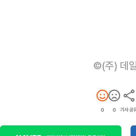
©(주) 데
기사 공
0
0