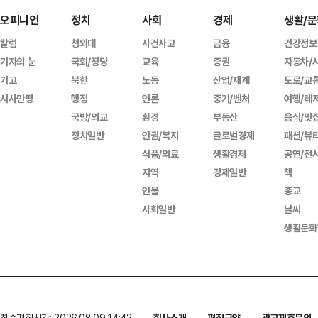
오피니언
정치
사회
경제
생활/문
칼럼
청와대
사건사고
금융
건강정보
기자의 눈
국회/정당
교육
증권
자동차/
기고
북한
노동
산업/재계
도로/교
시사만평
행정
언론
중기/벤처
여행/레
국방/외교
환경
부동산
음식/맛
정치일반
인권/복지
글로벌경제
패션/뷰
식품/의료
생활경제
공연/전
지역
경제일반
책
인물
종교
사회일반
날씨
생활문화
최종편집시간: 2026.08.09 14:42
회사소개
편집규약
광고제휴문의