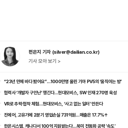
편은지 기자 (silver@dailian.co.kr)
기사 모아 보기 >
“23년 만에 바다 봤어요”…1000만명 울린 기아 PV5의 ‘움직이는 방’
협력사 ‘개발자 구인난’ 챙긴다…현대모비스, SW 인재 270명 육성
VR로 추락·협착 체험…현대모비스, ‘사고 없는 일터’ 만든다
진에어, 고유가에 2분기 영업손실 731억원…매출은 17.7%↑
한온시스템, 캐나다서 100억 지원받는다…북미 전동화 공략 '속도'