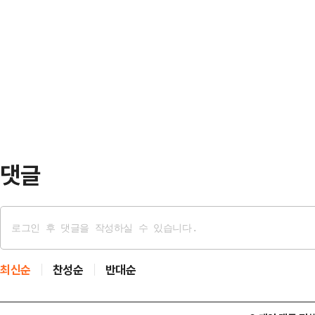
를 앞두고 5개의 형사 재판에 직면한
은 천잔의 SNS 계정을 찾아 애도의
어디로 튈지 모른단 우려가 재차 부
날은 그의 생일로, 사망 전 마지막 
이날 서울중앙지방법원 형사합의33부
은 …
동·위례·백현동·성남FC 사건' 75
판 출석에 의무가 있으며 이 후보는 
에 두번째 출석…
댓글
최신순
찬성순
반대순