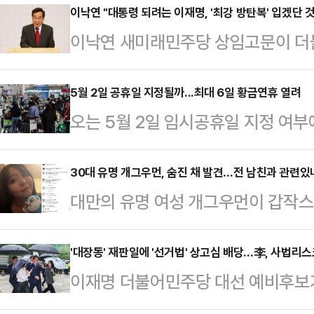
부터 많은 기대를 모았다. 결과는 그리
이낙연 "대통령 되려는 이재명, '최강 방탄복' 입겠단 것
이낙연 새미래민주당 상임고문이 더
반 자기소개, 밸런스 게임 등 경선 
의 출마와 관련 "국회의 방탄복도 
도있는 토론이 이뤄지지 않았다는 
는 것 아니냐"라고 개탄했다.이낙연 
5월 2일 공휴일 지정될까...최대 6일 황금연휴 열려
운 건 토론회 이후 후보들의 태도였
오는 5월 2일 임시공휴일 지정 여부
그널'에서 "입법권을 장악한 세력이
에게 "키높이 구두를 왜 신느냐" 등의
5일 어린이날이 부처님오신날과 겹치
마저도 눈치를 보고 있는 것 같다"며
"지…
일까지 이어지는 황금연휴가 예정돼 
30대 유명 개그우먼, 숨진 채 발견…전 남친과 관련있나
연 어떻게 설 것인가 걱정된다"고 
대만의 유명 여성 개그우먼이 갑작스
일이 임시공휴일로 추가 지정되면 연
대해서도 "(이 후보는 현재) 8개 사
관련된 것 아니냐는 추측이 일고 있다
는 지난 설 연휴에 임시공휴일을 지정
이 모든 것을 온…
르면, 대만 스탠드업 코미디언 천잔(3
'대장동' 재판일에 '선거법' 상고심 배당…李, 사법리스크
방식의 결정을 기대하고 있다. 설 연휴
이재명 더불어민주당 대선 예비후보가 
옥상에서 발견됐다.신고를 받고 출동
났던 당시, 정부는 국민 삶의 질 향
원으로 넘어간 '공직선거법 위반 사건
상태였다. 사망 원인은 아직 조사 
정을 제안했다.…