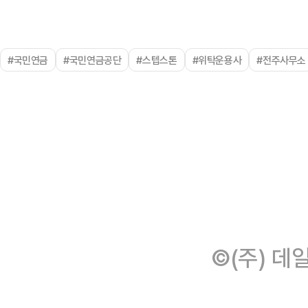
#국민연금
#국민연금공단
#스텝스톤
#위탁운용사
#전주사무소
©(주) 데