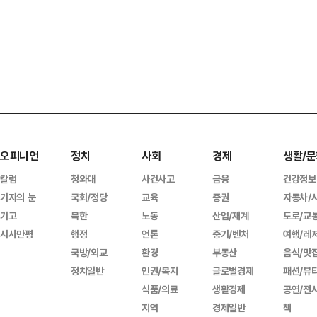
오피니언
정치
사회
경제
생활/문
칼럼
청와대
사건사고
금융
건강정보
기자의 눈
국회/정당
교육
증권
자동차/
기고
북한
노동
산업/재계
도로/교
시사만평
행정
언론
중기/벤처
여행/레
국방/외교
환경
부동산
음식/맛
정치일반
인권/복지
글로벌경제
패션/뷰
식품/의료
생활경제
공연/전
지역
경제일반
책