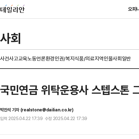
오피
사회
사건사고
교육
노동
언론
환경
인권/복지
식품/의료
지역
인물
사회일반
국민연금 위탁운용사 스텝스톤 
박진석 기자 (realstone@dailian.co.kr)
입력 2025.04.22 17:39 수정 2025.04.22 17:39