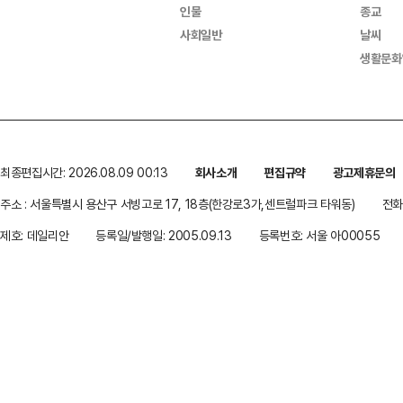
인물
종교
사회일반
날씨
생활문화
최종편집시간: 2026.08.09 00:13
회사소개
편집규약
광고제휴문의
주소 : 서울특별시 용산구 서빙고로 17, 18층(한강로3가,센트럴파크 타워동)
전화 
제호: 데일리안
등록일/발행일: 2005.09.13
등록번호: 서울 아00055