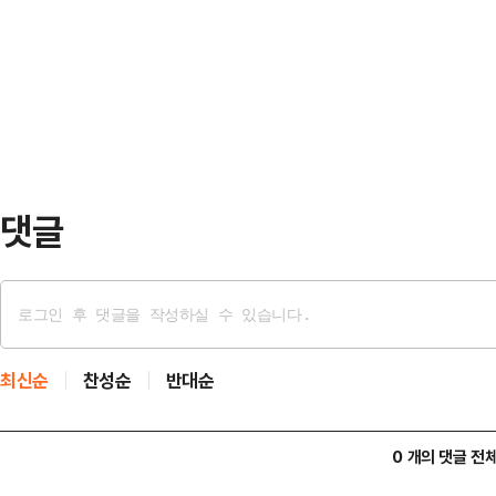
옥상에서 발견됐다.신고를 받고 출동
대해서도 "(이 후보는 현재) 8개 사
상태였다. 사망 원인은 아직 조사 
이 모든 것을 온…
은 천잔의 SNS 계정을 찾아 애도의
날은 그의 생일로, 사망 전 마지막 
은 …
댓글
최신순
찬성순
반대순
0 개의 댓글 전