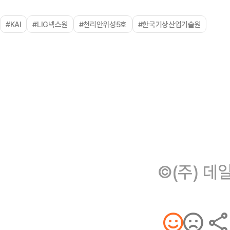
#KAI
#LIG넥스원
#천리안위성5호
#한국기상산업기술원
©(주) 데