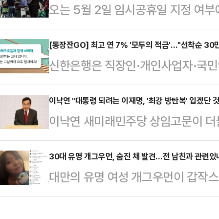
오는 5월 2일 임시공휴일 지정 여부
반 자기소개, 밸런스 게임 등 경선 
5일 어린이날이 부처님오신날과 겹치
도있는 토론이 이뤄지지 않았다는 
일까지 이어지는 황금연휴가 예정돼 
[통장잔GO] 최고 연 7% '모두의 적금'…"선착순 3
운 건 토론회 이후 후보들의 태도였
신한은행은 직장인·개인사업자·국민연
일이 임시공휴일로 추가 지정되면 연
에게 "키높이 구두를 왜 신느냐" 등의
을 위한 고금리 신상품 '모두의 적금'을
는 지난 설 연휴에 임시공휴일을 지정
"지…
'가맹점 카드대금', '국민연금'을 
이낙연 "대통령 되려는 이재명, '최강 방탄복' 입겠단 것
방식의 결정을 기대하고 있다. 설 연휴
이낙연 새미래민주당 상임고문이 더
품이다. 30만좌 한도로 출시하며, 
났던 당시, 정부는 국민 삶의 질 향
의 출마와 관련 "국회의 방탄복도 
은 자금 계획에 따라 6개월 또는 12
정을 제안했다.…
는 것 아니냐"라고 개탄했다.이낙연 
30대 유명 개그우먼, 숨진 채 발견…전 남친과 관련있나
만기 선택 시 기본금리는 연 2.0%에
대만의 유명 여성 개그우먼이 갑작스
그널'에서 "입법권을 장악한 세력이
연 6.5%, 12개월 만기 선택 시 기
관련된 것 아니냐는 추측이 일고 있다
마저도 눈치를 보고 있는 것 같다"며
르면, 대만 스탠드업 코미디언 천잔(3
연 어떻게 설 것인가 걱정된다"고 