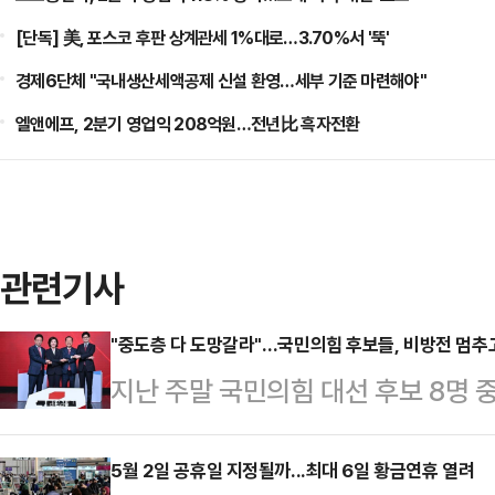
[단독] 美, 포스코 후판 상계관세 1%대로…3.70%서 '뚝'
경제6단체 "국내생산세액공제 신설 환영…세부 기준 마련해야"
엘앤에프, 2분기 영업익 208억원…전년比 흑자전환
관련기사
"중도층 다 도망갈라"…국민의힘 후보들, 비방전 멈추
지난 주말 국민의힘 대선 후보 8명 
열렸다. A조와 B조로 나뉜 토론회는 
부터 많은 기대를 모았다. 결과는 그리
5월 2일 공휴일 지정될까...최대 6일 황금연휴 열려