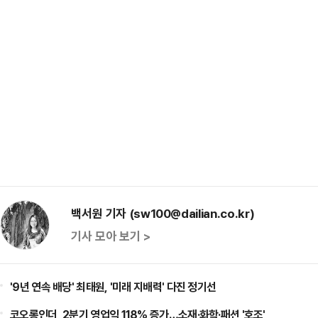
백서원 기자 (sw100@dailian.co.kr)
기사 모아 보기 >
'9년 연속 배당' 최태원, '미래 지배력' 다진 정기선
코오롱인더, 2분기 영업익 118% 증가…소재·화학·패션 '호조'