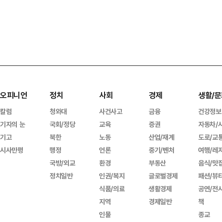
오피니언
정치
사회
경제
생활/문
칼럼
청와대
사건사고
금융
건강정보
기자의 눈
국회/정당
교육
증권
자동차/
기고
북한
노동
산업/재계
도로/교
시사만평
행정
언론
중기/벤처
여행/레
국방/외교
환경
부동산
음식/맛
정치일반
인권/복지
글로벌경제
패션/뷰
식품/의료
생활경제
공연/전
지역
경제일반
책
인물
종교