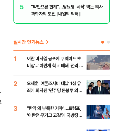
5
10
"약만으론 한계"…당뇨병 '시작' 막는 의사
"솟구친 
과학자의 도전 [내일의 닥터]
유공장 화
실시간 인기뉴스
1
6
이란 미사일 공포에 쿠웨이트 초
日 
비상…'이란계 학교 폐쇄' 전격 명
했지
령
2
7
오세훈 '여론조사비 대납' 1심 유
보완
죄에 회자된 '민주당 돈봉투 의
은 
판
혹'…왜?
모
3
8
"탄약 왜 부족한 거야"…트럼프,
'경
'이란전 무기고 고갈'에 국방장관
조준
질책
금폭