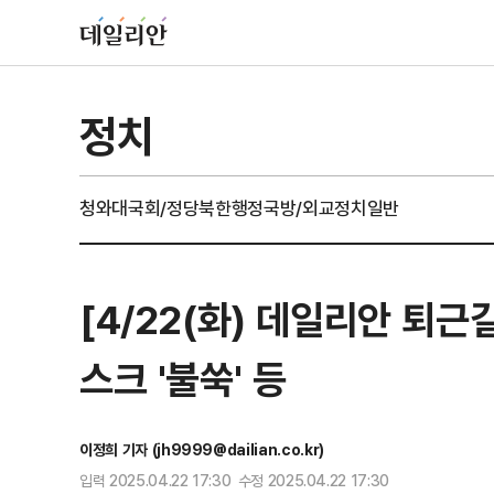
정치
청와대
국회/정당
북한
행정
국방/외교
정치일반
[4/22(화) 데일리안 퇴근
스크 '불쑥' 등
이정희 기자 (jh9999@dailian.co.kr)
입력 2025.04.22 17:30 수정 2025.04.22 17:30