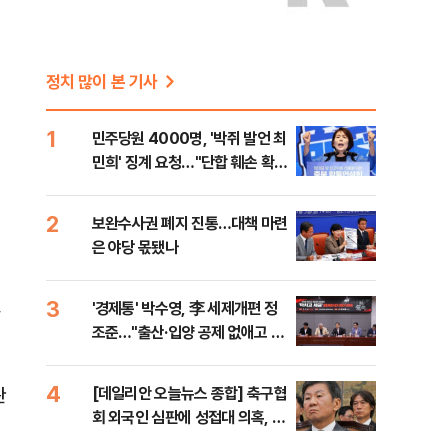
에
정치 많이 본 기사
1
민주당원 4000명, '박쥐 발언 최
민희' 징계 요청…"단합 훼손 확인
해야"
2
보완수사권 폐지 진통…대책 마련
은 야당 몫됐나
,
3
'경제통' 박수영, 李 세제개편 정
조준…"출산·입양 공제 없애고 세
금폭탄"
4
관
[데일리안 오늘뉴스 종합] 축구협
회 외국인 심판에 성접대 의혹, 李
대통령 20대 지지율 하락 의식했