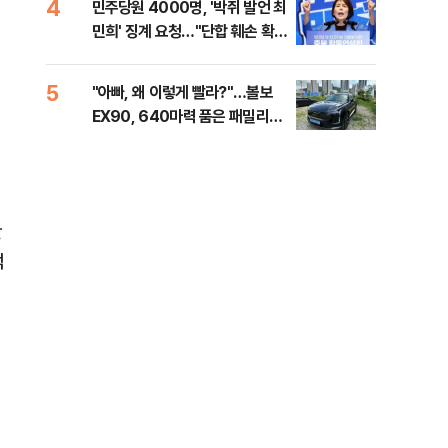
4
9
민주당원 4000명, '박쥐 발언 최
병력
민희' 징계 요청…"단합 훼손 확인
60
해야"
40
5
10
"아빠, 왜 이렇게 빨라?"…볼보
"삼
EX90, 640마력 품은 패밀리카
中창
[시승기]
한
억