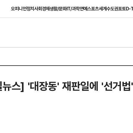
오피니언
정치
사회
경제
생활/문화
IT/과학
연예
스포츠
세계
수도권
포토
D-
길뉴스] '대장동' 재판일에 '선거