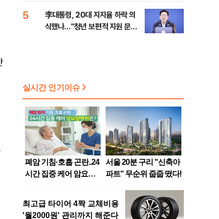
나, 삼전닉스 올인은 금물, SK하
5
李대통령, 20대 지지율 하락 의
이닉스 프리마켓 시초가 논란 재
식했나…"청년 보편적 지원 문턱
점화, 김민석 "과반 승리 가능성
낮춰야"
99%" 등
난
는