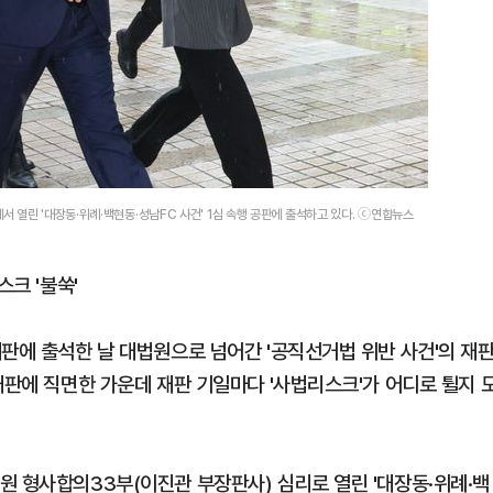
 열린 '대장동·위례·백현동·성남FC 사건' 1심 속행 공판에 출석하고 있다. ⓒ연합뉴스
스크 '불쑥'
판에 출석한 날 대법원으로 넘어간 '공직선거법 위반 사건'의 재
재판에 직면한 가운데 재판 기일마다 '사법리스크'가 어디로 튈지 
원 형사합의33부(이진관 부장판사) 심리로 열린 '대장동·위례·백