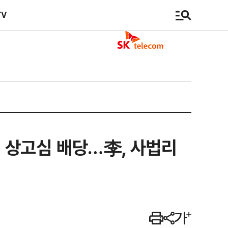
TV
법' 상고심 배당…李, 사법리