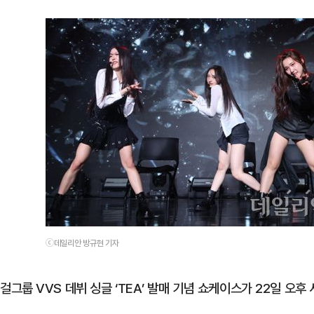
ⓒ데일리안 방규현 기자
걸그룹 VVS 데뷔 싱글 ‘TEA’ 발매 기념 쇼케이스가 22일 오