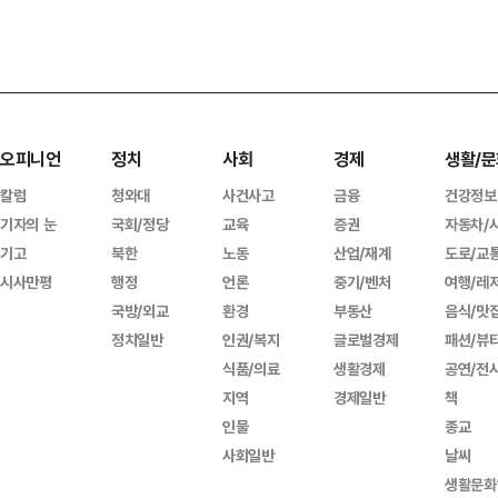
오피니언
정치
사회
경제
생활/문
칼럼
청와대
사건사고
금융
건강정보
기자의 눈
국회/정당
교육
증권
자동차/
기고
북한
노동
산업/재계
도로/교
시사만평
행정
언론
중기/벤처
여행/레
국방/외교
환경
부동산
음식/맛
정치일반
인권/복지
글로벌경제
패션/뷰
식품/의료
생활경제
공연/전
지역
경제일반
책
인물
종교
사회일반
날씨
생활문화