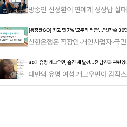
방식의 결정을 기대하고 있다. 설 연휴
방송인 신정환이 연예계 성상납 실태
반 자기소개, 밸런스 게임 등 경선 
났던 당시, 정부는 국민 삶의 질 향
‘논논논’에 출연해 “연예인들이 생
도있는 토론이 이뤄지지 않았다는 
정을 제안했다.…
는 “아무리 인기가 있어도 (소속사) 
[통장잔GO] 최고 연 7% '모두의 적금'…"선착순 3
운 건 토론회 이후 후보들의 태도였
신한은행은 직장인·개인사업자·국민연
회사도 커질 수 있고 너도 커질 수 있
에게 "키높이 구두를 왜 신느냐" 등의
을 위한 고금리 신상품 '모두의 적금'을
야기하면 식사 한번 안 하겠느냐”라
"지…
'가맹점 카드대금', '국민연금'을 
30대 유명 개그우먼, 숨진 채 발견…전 남친과 관련있나
강병규는 “내가 (과거) 광고 대행사
대만의 유명 여성 개그우먼이 갑작스
품이다. 30만좌 한도로 출시하며, 
서 자기가 좋아하는 연예인 소개를 받고
관련된 것 아니냐는 추측이 일고 있다
은 자금 계획에 따라 6개월 또는 12
르면, 대만 스탠드업 코미디언 천잔(3
만기 선택 시 기본금리는 연 2.0%에
옥상에서 발견됐다.신고를 받고 출동
연 6.5%, 12개월 만기 선택 시 기
상태였다. 사망 원인은 아직 조사 