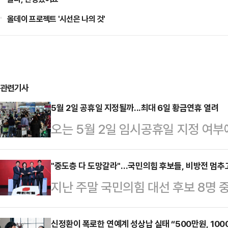
올데이 프로젝트 '시선은 나의 것'
관련기사
5월 2일 공휴일 지정될까...최대 6일 황금연휴 열려
오는 5월 2일 임시공휴일 지정 여부
5일 어린이날이 부처님오신날과 겹치
일까지 이어지는 황금연휴가 예정돼 
"중도층 다 도망갈라"…국민의힘 후보들, 비방전 멈추
지난 주말 국민의힘 대선 후보 8명 
일이 임시공휴일로 추가 지정되면 연
열렸다. A조와 B조로 나뉜 토론회는 
는 지난 설 연휴에 임시공휴일을 지정
부터 많은 기대를 모았다. 결과는 그리
신정환이 폭로한 연예계 성상납 실태 “500만원, 1000