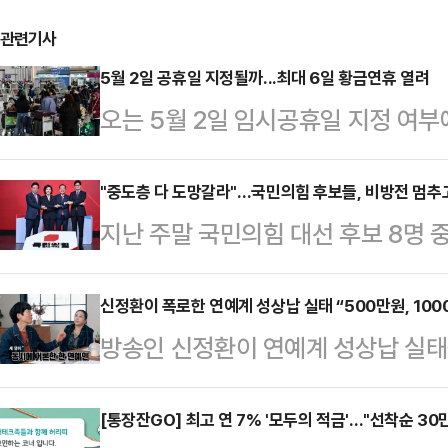
관련기사
5월 2일 공휴일 지정될까...최대 6일 황금연휴 열려
오는 5월 2일 임시공휴일 지정 여부
5일 어린이날이 부처님오신날과 겹치
일까지 이어지는 황금연휴가 예정돼 
"중도층 다 도망갈라"…국민의힘 후보들, 비방전 멈추
지난 주말 국민의힘 대선 후보 8명 
일이 임시공휴일로 추가 지정되면 연
열렸다. A조와 B조로 나뉜 토론회는 
는 지난 설 연휴에 임시공휴일을 지정
부터 많은 기대를 모았다. 결과는 그리
신정환이 폭로한 연예계 성상납 실태 “500만원, 1000
방식의 결정을 기대하고 있다. 설 연휴
방송인 신정환이 연예계 성상납 실태
반 자기소개, 밸런스 게임 등 경선 
났던 당시, 정부는 국민 삶의 질 향
‘논논논’에 출연해 “연예인들이 생
도있는 토론이 이뤄지지 않았다는 
정을 제안했다.…
는 “아무리 인기가 있어도 (소속사) 
[통장잔GO] 최고 연 7% '모두의 적금'…"선착순 3
운 건 토론회 이후 후보들의 태도였