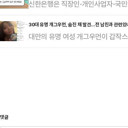
신한은행은 직장인·개인사업자·국민연
회사도 커질 수 있고 너도 커질 수 있
에게 "키높이 구두를 왜 신느냐" 등의
을 위한 고금리 신상품 '모두의 적금'을
야기하면 식사 한번 안 하겠느냐”라
"지…
'가맹점 카드대금', '국민연금'을 
30대 유명 개그우먼, 숨진 채 발견…전 남친과 관련있나
강병규는 “내가 (과거) 광고 대행사
대만의 유명 여성 개그우먼이 갑작스
품이다. 30만좌 한도로 출시하며, 
서 자기가 좋아하는 연예인 소개를 받고
관련된 것 아니냐는 추측이 일고 있다
은 자금 계획에 따라 6개월 또는 12
르면, 대만 스탠드업 코미디언 천잔(3
만기 선택 시 기본금리는 연 2.0%에
옥상에서 발견됐다.신고를 받고 출동
연 6.5%, 12개월 만기 선택 시 기
상태였다. 사망 원인은 아직 조사 
은 천잔의 SNS 계정을 찾아 애도의
날은 그의 생일로, 사망 전 마지막 
은 …
댓글