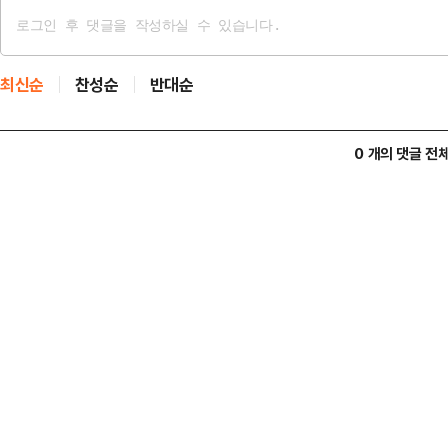
최신순
찬성순
반대순
0 개의 댓글 전