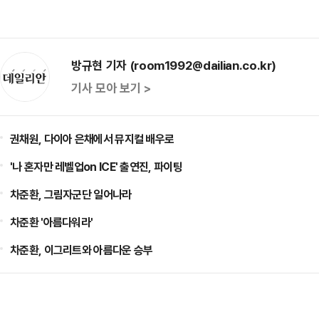
방규현 기자 (room1992@dailian.co.kr)
기사 모아 보기 >
권채원, 다이아 은채에서 뮤지컬 배우로
'나 혼자만 레벨업on ICE' 출연진, 파이팅
차준환, 그림자군단 일어나라
차준환 '아름다워라'
차준환, 이그리트와 아름다운 승부