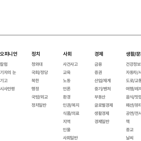
오피니언
정치
사회
경제
생활/문
칼럼
청와대
사건사고
금융
건강정보
기자의 눈
국회/정당
교육
증권
자동차/
기고
북한
노동
산업/재계
도로/교
시사만평
행정
언론
중기/벤처
여행/레
국방/외교
환경
부동산
음식/맛
정치일반
인권/복지
글로벌경제
패션/뷰
식품/의료
생활경제
공연/전
지역
경제일반
책
인물
종교
사회일반
날씨