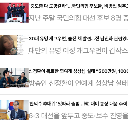
일까지 이어지는 황금연휴가 예정돼 
"중도층 다 도망갈라"…국민의힘 후보들, 비방전 멈추
지난 주말 국민의힘 대선 후보 8명 
일이 임시공휴일로 추가 지정되면 연
열렸다. A조와 B조로 나뉜 토론회는 
는 지난 설 연휴에 임시공휴일을 지정
부터 많은 기대를 모았다. 결과는 그리
30대 유명 개그우먼, 숨진 채 발견…전 남친과 관련있나
방식의 결정을 기대하고 있다. 설 연휴
대만의 유명 여성 개그우먼이 갑작스
반 자기소개, 밸런스 게임 등 경선 
났던 당시, 정부는 국민 삶의 질 향
관련된 것 아니냐는 추측이 일고 있다
도있는 토론이 이뤄지지 않았다는 
정을 제안했다.…
르면, 대만 스탠드업 코미디언 천잔(3
신정환이 폭로한 연예계 성상납 실태 “500만원, 1000
운 건 토론회 이후 후보들의 태도였
방송인 신정환이 연예계 성상납 실태
옥상에서 발견됐다.신고를 받고 출동
에게 "키높이 구두를 왜 신느냐" 등의
‘논논논’에 출연해 “연예인들이 생
상태였다. 사망 원인은 아직 조사 
"지…
는 “아무리 인기가 있어도 (소속사) 
'한덕수 추대위' 잇따라 출범…韓, 대미 통상 대응 주력
은 천잔의 SNS 계정을 찾아 애도의
6·3 대선을 앞두고 중도·보수 진영
회사도 커질 수 있고 너도 커질 수 있
날은 그의 생일로, 사망 전 마지막 
는 가운데, 한덕수 대통령 권한대행 
야기하면 식사 한번 안 하겠느냐”라