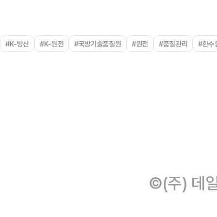
#K-방산
#K-원전
#국방기술품질원
#원전
#품질관리
#한수
©(주) 데