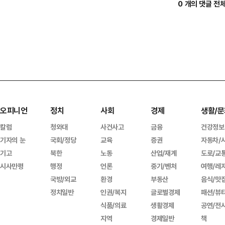
0 개의 댓글 전
오피니언
정치
사회
경제
생활/문
칼럼
청와대
사건사고
금융
건강정보
기자의 눈
국회/정당
교육
증권
자동차/
기고
북한
노동
산업/재계
도로/교
시사만평
행정
언론
중기/벤처
여행/레
국방/외교
환경
부동산
음식/맛
정치일반
인권/복지
글로벌경제
패션/뷰
식품/의료
생활경제
공연/전
지역
경제일반
책