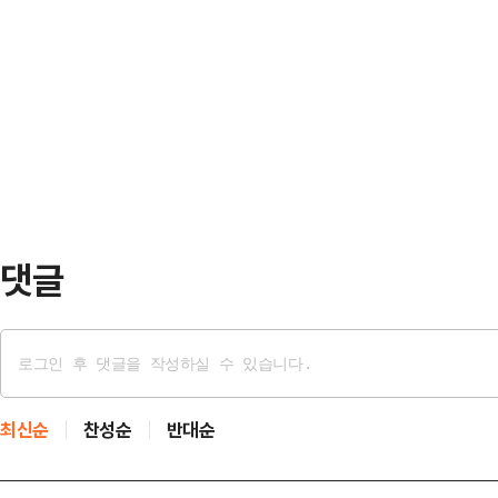
은 …
대응에 주력하는 모습이다.한덕수 대
강병규는 “내가 (과거) 광고 대행사
차 경제안보전략 태스크포스(TF) 회의
서 자기가 좋아하는 연예인 소개를 받고
시간으로 오전 8시, 최상목 경제부총
센트 재무장관, 제이미슨 그리어 UST
협의'를 개최한다"고 밝혔다.한 대행은
미…
댓글
최신순
찬성순
반대순