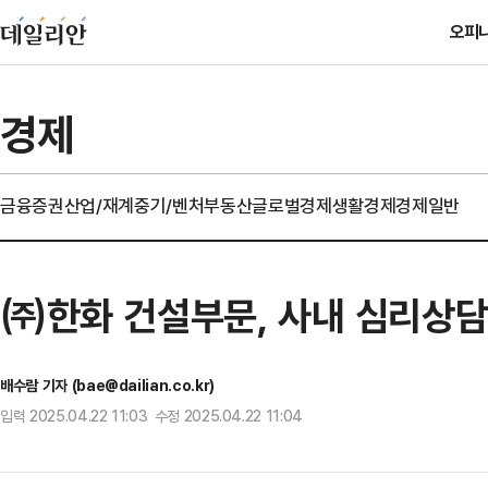
오피
경제
금융
증권
산업/재계
중기/벤처
부동산
글로벌경제
생활경제
경제일반
㈜한화 건설부문, 사내 심리상담실
배수람 기자 (bae@dailian.co.kr)
입력 2025.04.22 11:03 수정 2025.04.22 11:04