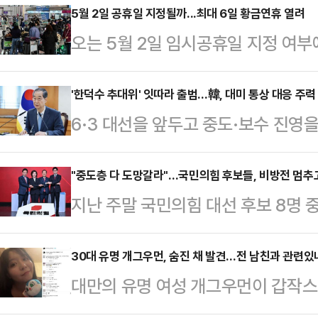
5월 2일 공휴일 지정될까...최대 6일 황금연휴 열려
오는 5월 2일 임시공휴일 지정 여부
5일 어린이날이 부처님오신날과 겹치
일까지 이어지는 황금연휴가 예정돼 
'한덕수 추대위' 잇따라 출범…韓, 대미 통상 대응 주력
6·3 대선을 앞두고 중도·보수 진영
일이 임시공휴일로 추가 지정되면 연
는 가운데, 한덕수 대통령 권한대행 
는 지난 설 연휴에 임시공휴일을 지정
대응에 주력하는 모습이다.한덕수 대
"중도층 다 도망갈라"…국민의힘 후보들, 비방전 멈추
방식의 결정을 기대하고 있다. 설 연휴
지난 주말 국민의힘 대선 후보 8명 
차 경제안보전략 태스크포스(TF) 회의
났던 당시, 정부는 국민 삶의 질 향
열렸다. A조와 B조로 나뉜 토론회는 
시간으로 오전 8시, 최상목 경제부총
정을 제안했다.…
부터 많은 기대를 모았다. 결과는 그리
30대 유명 개그우먼, 숨진 채 발견…전 남친과 관련있나
센트 재무장관, 제이미슨 그리어 UST
대만의 유명 여성 개그우먼이 갑작스
반 자기소개, 밸런스 게임 등 경선 
협의'를 개최한다"고 밝혔다.한 대행은
관련된 것 아니냐는 추측이 일고 있다
도있는 토론이 이뤄지지 않았다는 
미…