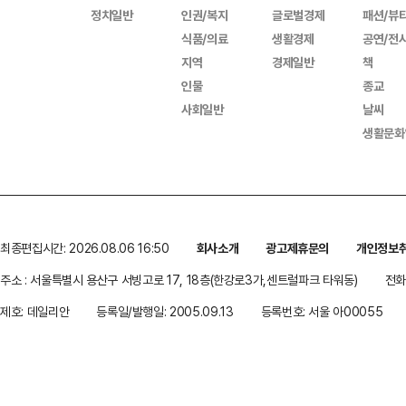
정치일반
인권/복지
글로벌경제
패션/뷰
식품/의료
생활경제
공연/전
지역
경제일반
책
인물
종교
사회일반
날씨
생활문화
최종편집시간: 2026.08.06 16:50
회사소개
광고제휴문의
개인정보
주소 : 서울특별시 용산구 서빙고로 17, 18층(한강로3가,센트럴파크 타워동)
전화 
제호: 데일리안
등록일/발행일: 2005.09.13
등록번호: 서울 아00055