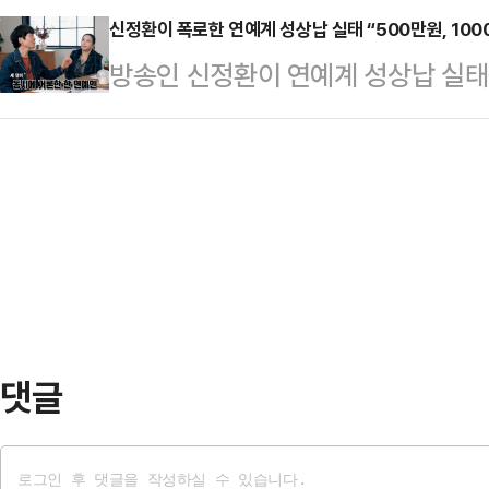
르면, 대만 스탠드업 코미디언 천잔(3
신정환이 폭로한 연예계 성상납 실태 “500만원, 1000
운 건 토론회 이후 후보들의 태도였
방송인 신정환이 연예계 성상납 실태
옥상에서 발견됐다.신고를 받고 출동
에게 "키높이 구두를 왜 신느냐" 등의
‘논논논’에 출연해 “연예인들이 생
상태였다. 사망 원인은 아직 조사 
"지…
는 “아무리 인기가 있어도 (소속사) 
은 천잔의 SNS 계정을 찾아 애도의
회사도 커질 수 있고 너도 커질 수 있
날은 그의 생일로, 사망 전 마지막 
야기하면 식사 한번 안 하겠느냐”라
은 …
강병규는 “내가 (과거) 광고 대행사
서 자기가 좋아하는 연예인 소개를 받고
댓글