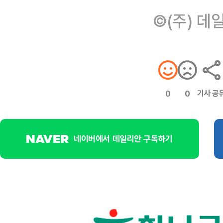
©(주) 데
기사 공
0
0
네이버에서 데일리안 구독하기