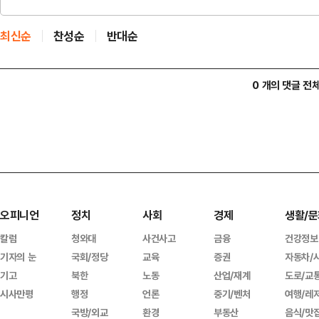
최신순
찬성순
반대순
0 개의 댓글 전
오피니언
정치
사회
경제
생활/문
칼럼
청와대
사건사고
금융
건강정보
기자의 눈
국회/정당
교육
증권
자동차/
기고
북한
노동
산업/재계
도로/교
시사만평
행정
언론
중기/벤처
여행/레
국방/외교
환경
부동산
음식/맛