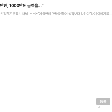
마지막 올린 인스타그램 게시물에는 "좋은 전 연인은 …
원, 1000만원 금액을...”
 신정환은 유튜브 채널 ‘논논논’에 출연해 “연예인들이 생각보다 약하다”라며 이야기를 
사람이 와서 ‘너 시간 한번 빼. 회사도 커질 수 있고 너도 커질 수 있어’라고 하고 (혹할 만
며 연예계 성상납에 대해 언급했다.이에 강병규는 “내가 (과거) 광고 대행사를 할 때 이야
개를 받고 싶은 거다. 나한테 20억을 주고, …