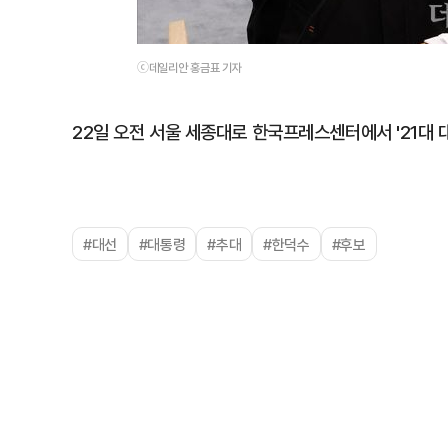
ⓒ데일리안 홍금표 기자
22일 오전 서울 세종대로 한국프레스센터에서 '21대 
#대선
#대통령
#추대
#한덕수
#후보