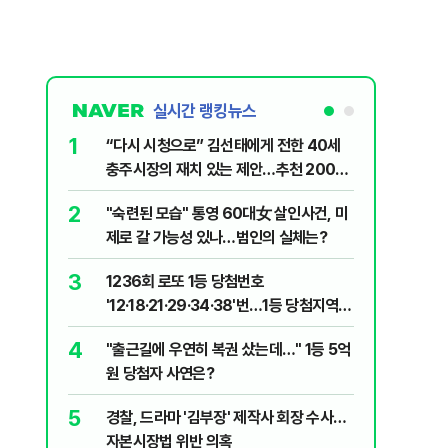
실시간 랭킹뉴스
6
전한 40세
김민석, 제주·인천서 정청래 누르고 1위…
천 2000
누적 결과도 金 선두
7
살인사건, 미
"정청래, 李 모욕에 침묵" vs "금도 넘지
실체는?
말라"…친명-친청 최고위원 후보, 제주서
격돌
8
최악의 폭염 지나갔지만 무더위는 계속…
1등 당첨지역
낮 최고 35도 [내일 날씨]
9
" 1등 5억
‘탄약 고갈 보도’에 격노한 트럼프 “유출자
색출하라”
10
 회장 수사…
장애인 밀쳐 숨지게 한 70대 간병인, 항소
심도 실형 면해