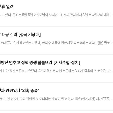
연휴 열려
쏠리고 있다. 올해는 5월 5일 어린이날이 부처님오신날과 겹치면서 3일 토요일부터 대체공
요일과 연결되는 5월 2일 금요일이 임시공휴일로 추가 지정되면 연속해서 6일간 휴식할
 바 있다. 일부 시민은 이번에도 같은 방식의 결정을 기대하고 있다. 설 연휴가 1월 27
 질 향상과 내수 활성화를 이유로 임시공휴일 지정을 제안했다.…
 대응 주력 [정국 기상대]
수 추대론'이 확산하고있는 가운데, 한덕수 대통령 권한대행 국무총리는 미국발(發) 글로벌
1일 정부서울청사에서 열린 제5차 경제안보전략 태스크포스(TF) 회의에서 "오는 4월 2
총리와 안덕근 산업부 장관은 미국 스콧 베센트 재무장관, 제이미슨 그리어 USTR(무역대
.한 대행은 "정부는 '국익 최우선'의 원칙 하에 미…
비방전 멈추고 정책 경쟁 힘쏟으라 [기자수첩-정치]
기 위한 경선 토론회가 열렸다. A조와 B조로 나뉜 토론회는 B조가 '죽음의 조'로 불릴 만
다. MBTI(성격유형지표) 기반 자기소개, 밸런스 게임 등 경선 흥행을 위해 도입한 예능
가가 쏟아졌다.토론회보다 더 실망스러운 건 토론회 이후 후보들의 태도였다. 홍준표 후
 등의 공격을 하자 그 다음날 한 후보 측은 "지…
과 관련있나 '의혹 증폭'
고, 전 남자친구와 관련된 것 아니냐는 추측이 일고 있다.19일(현지시간) 대만 ET투데
난 17일 오전 대만의 한 아파트 옥상에서 발견됐다.신고를 받고 출동한 경찰이 확인했을 때
이다.그의 사망 소식이 전해지자 누리꾼은 천잔의 SNS 계정을 찾아 애도의 마음을 표하고