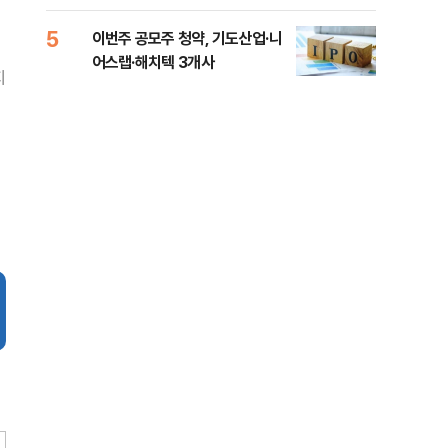
5
10
이번주 공모주 청약, 기도산업·니
정청
어스랩·해치텍 3개사
판"
지
민석