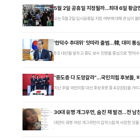
5월 2일 공휴일 지정될까...최대 6일 황금
오는 5월 2일 임시공휴일 지정 여부에 대해 관심이 
휴일인 6일까지 이어지는 황금연휴가 예정돼 있다.토
수 있게 된다.정부는 지난 설 연휴에 임시공휴일을 지정한
을 포함해 총 6일로 늘어났던 당시, 정부는 국민 삶의
'한덕수 추대위' 잇따라 출범…韓, 대미 통상
6·3 대선을 앞두고 중도·보수 진영을 중심으로 '한덕
통상 전쟁 대응에 주력하는 모습이다.한덕수 대행은 2
일 저녁 9시, 미국시간으로 오전 8시, 최상목 경제부
부) 대표와 '한미 2+2 통상협의'를 개최한다"고 밝혔다
"중도층 다 도망갈라"…국민의힘 후보들, 
지난 주말 국민의힘 대선 후보 8명 중 4강(强)을 가리
시작 전부터 많은 기대를 모았다. 결과는 그리 좋지 않았
적 요소 때문에 심도있는 토론이 이뤄지지 않았다는 평
가 토론에서 한동훈 후보에게 "키높이 구두를 왜 신느냐"
30대 유명 개그우먼, 숨진 채 발견…전 남친
대만의 유명 여성 개그우먼이 갑작스럽게 사망한 것을 두
이에 따르면, 대만 스탠드업 코미디언 천잔(31)이 지
그는 이미 사망한 상태였다. 사망 원인은 아직 조사 중