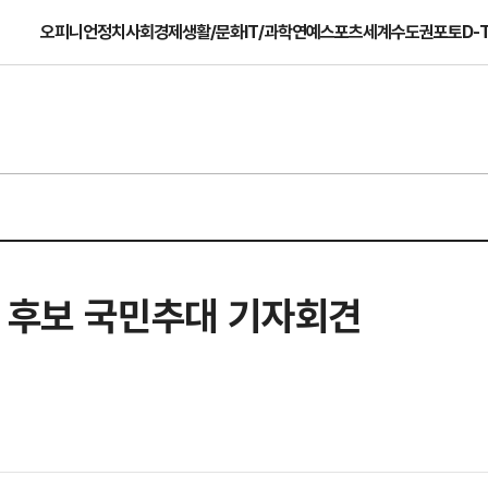
오피니언
정치
사회
경제
생활/문화
IT/과학
연예
스포츠
세계
수도권
포토
D-
령 후보 국민추대 기자회견