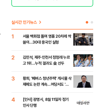
실시간 인기뉴스
.
1
6
서울 백화점 돌며 명품 20차례 싹
李,
쓸이…30대 중국인 실형
국민
李 
2
7
김민석, 제주·인천서 정청래 누르
헤그
고 1위…누적 결과도 金 선두
60
구
3
8
황희, '폐버스 청년주택' 게시물 삭
"정
제에도 논란 계속…여당서도 '내
도 
로남불' 비판
원 
4
9
[인사] 광명시, 8월 11일자 정기
폭염
인사 단행
누적