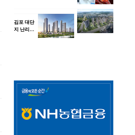
일
4
표
큼
보