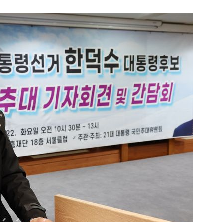
1
“다시 시청으로” 김선태에게 
충주시장의 재치 있는 제안…추
개
2
"숙련된 모습" 통영 60대女 
제로 갈 가능성 있나…범인의 
3
1236회 로또 1등 당첨번호
'12·18·21·29·34·38'번…
어디?
4
"출근길에 우연히 복권 샀는데…
원 당첨자 사연은?
5
경찰, 드라마 '김부장' 제작사
자본시장법 위반 의혹