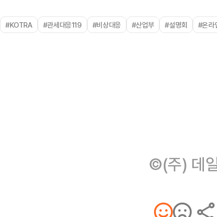
#KOTRA
#관세대응119
#비상대응
#산업부
#설명회
#온라
©(주) 데