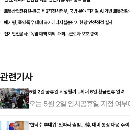
로봇산업진흥원-육군 제2작전사령부, 국방 분야 피지컬 AI 기반 로봇전환
에기평, 폭염·폭우 대비 국가에너지실증단지 현장 안전점검 실시
전기안전공사, '폭염 대책 회의' 개최…근로자 보호 총력
관련기사
5월 2일 공휴일 지정될까...최대 6일 황금연휴 열려
오는 5월 2일 임시공휴일 지정 여부
5일 어린이날이 부처님오신날과 겹치
일까지 이어지는 황금연휴가 예정돼 
'한덕수 추대위' 잇따라 출범…韓, 대미 통상 대응 주력