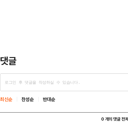
빠진 뒤 회복 불가능한 심부전을 일
제주도북부 20~60mm 등이다.전
산타 마리아 마조레 대성전의 지하에
55km/h(…
간소하게 해달라고 요청한 것으로 알
른쪽 폐 일부를 잘라낸 뒤 호흡기 질
폐에 폐렴 증세가 발생해…
댓글
최신순
찬성순
반대순
0 개의 댓글 전