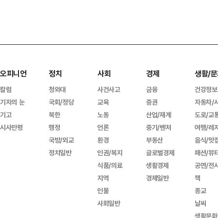
오피니언
정치
사회
경제
생활/문
칼럼
청와대
사건사고
금융
건강정보
기자의 눈
국회/정당
교육
증권
자동차/
기고
북한
노동
산업/재계
도로/교
시사만평
행정
언론
중기/벤처
여행/레
국방/외교
환경
부동산
음식/맛
정치일반
인권/복지
글로벌경제
패션/뷰
식품/의료
생활경제
공연/전
지역
경제일반
책
인물
종교
사회일반
날씨
생활문화