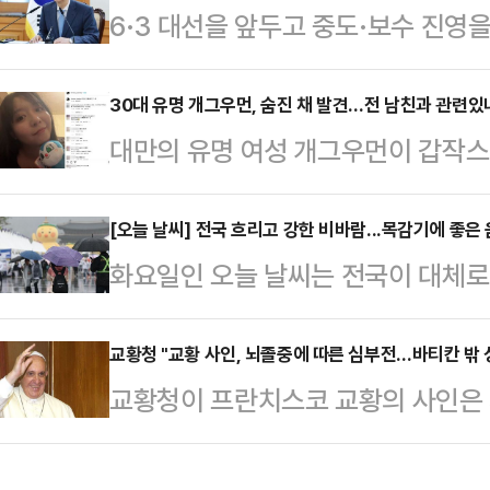
6·3 대선을 앞두고 중도·보수 진영
일이 임시공휴일로 추가 지정되면 연
는 가운데, 한덕수 대통령 권한대행 
는 지난 설 연휴에 임시공휴일을 지정
대응에 주력하는 모습이다.한덕수 대
30대 유명 개그우먼, 숨진 채 발견…전 남친과 관련있나
방식의 결정을 기대하고 있다. 설 연휴
대만의 유명 여성 개그우먼이 갑작스
차 경제안보전략 태스크포스(TF) 회의
났던 당시, 정부는 국민 삶의 질 향
관련된 것 아니냐는 추측이 일고 있다
시간으로 오전 8시, 최상목 경제부총
정을 제안했다.…
르면, 대만 스탠드업 코미디언 천잔(3
[오늘 날씨] 전국 흐리고 강한 비바람...목감기에 좋은
센트 재무장관, 제이미슨 그리어 UST
화요일인 오늘 날씨는 전국이 대체로
옥상에서 발견됐다.신고를 받고 출동
협의'를 개최한다"고 밝혔다.한 대행은
겠다. 기상청은 "전국에 비가 내리
상태였다. 사망 원인은 아직 조사 
미…
은 비가 내리겠다"고 예보했다.예상
교황청 "교황 사인, 뇌졸중에 따른 심부전…바티칸 밖 
은 천잔의 SNS 계정을 찾아 애도의
교황청이 프란치스코 교황의 사인은
10~50mm ▲강원도 10~50mm 
날은 그의 생일로, 사망 전 마지막 
성당 지하에 묻어달라고 유언했다고
광주·전남 20~60mm ▲전북 10~
은 …
아르칸 젤리 바티칸 보건위생국장은 
▲대구·경북, 울릉도·독도 10~40m