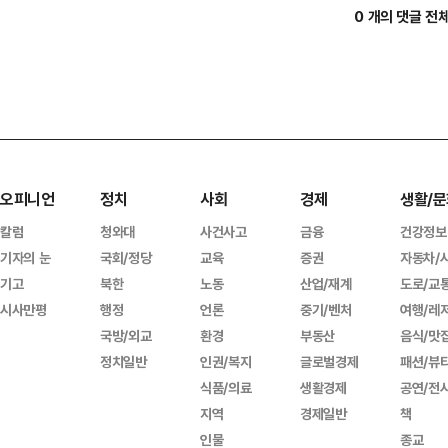
0 개의 댓글 전
오피니언
정치
사회
경제
생활/문
칼럼
청와대
사건사고
금융
건강정보
기자의 눈
국회/정당
교육
증권
자동차/
기고
북한
노동
산업/재계
도로/교
시사만평
행정
언론
중기/벤처
여행/레
국방/외교
환경
부동산
음식/맛
정치일반
인권/복지
글로벌경제
패션/뷰
식품/의료
생활경제
공연/전
지역
경제일반
책
인물
종교