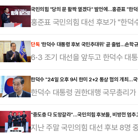
대응에 주력하는 모습이다.한덕수 대
국민의힘 "당의 문 활짝 열겠다" 발언에…홍준표 "한
홍준표 국민의힘 대선 후보가 "한덕
차 경제안보전략 태스크포스(TF) 회의
을) 그만두고 (국민의힘에) 입당했으
시간으로 오전 8시, 최상목 경제부총
일 권영세 국민의힘 비상대책위원장이
단독
'한덕수 대통령 후보 국민추대위' 곧 출범…손학규
센트 재무장관, 제이미슨 그리어 UST
6·3 조기 대선을 앞두고 한덕수 
발언한 것과 관련해 "대선 때는 지
협의'를 개최한다"고 밝혔다.한 대행은
는 '대통령 국민후보 추대위원회'(이
와야 한다. 반대할 생각은 추호도 없
미…
다.국민추대위에는 손학규 전 민주당 
한덕수 "24일 오후 9시 한미 2+2 통상 협의 개최…
전 비상대책위원회의에서 "국민의힘은
한덕수 대통령 권한대행 국무총리가 "
등이 핵심 멤버로 참여할 가능성이 
"잠시 당을 떠났던 분, 다른 정당에
로 오전 8시, 최상목 경제부총리와 
일 오전 10시 30분 서울프레스센터
받겠다. 대…
재무장관, 제이미슨 그리어 USTR(
"중도층 다 도망갈라"…국민의힘 후보들, 비방전 멈추
마를 요청할 예정이다.국민추대위는 
지난 주말 국민의힘 대선 후보 8명 
의'를 개최한다"고 밝혔다.한덕수 대
안팎에 몰아친 시련과 갈등을 지혜롭