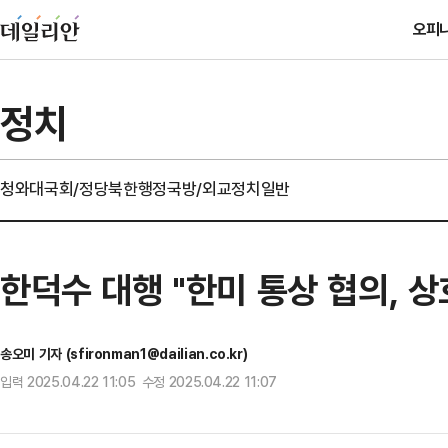
오피
정치
청와대
국회/정당
북한
행정
국방/외교
정치일반
한덕수 대행 "한미 통상 협의, 상
송오미 기자 (sfironman1@dailian.co.kr)
입력 2025.04.22 11:05 수정 2025.04.22 11:07