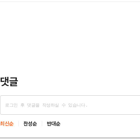
열렸다. A조와 B조로 나뉜 토론회는 
제안보전략 태스크포스(TF) 회의에서
후보로 추천한다"…
부터 많은 기대를 모았다. 결과는 그리
과의 통화에서 한미 간 무역균형을 포
반 자기소개, 밸런스 게임 등 경선 
의 등을 통해 건설적인 협의를 진행하
도있는 토론이 이뤄지지 않았다는 
경제부총리와…
운 건 토론회 이후 후보들의 태도였
에게 "키높이 구두를 왜 신느냐" 등의
"지…
댓글
최신순
찬성순
반대순