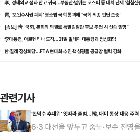
李, 경제외교 성과 안고 귀국…부동산·널뛰는 코스피 등 내치 난제 '첩첩산
靑, '보완수사권 폐지' 형소법 국회 통과에 "국회 최종 판단 존중"
[속보] 靑 "국회, 본회의 의결로 특별감찰관 후보 추천 시 신속 임명"
李대통령, 아르헨티나 도착…31일 밀레이 대통령과 정상회담
한·칠레 정상회담…FTA 현대화 추진·핵심광물 공급망 협력 강화
관련기사
'한덕수 추대위' 잇따라 출범…韓, 대미 통상 대응 주력
6·3 대선을 앞두고 중도·보수 진영
는 가운데, 한덕수 대통령 권한대행 