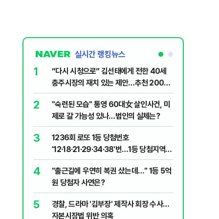
실시간 랭킹뉴스
1
6
“다시 시청으로” 김선태에게 전한 40세
김민석, 
충주시장의 재치 있는 제안…추천 2000
누적 결과
개
2
7
"숙련된 모습" 통영 60대女 살인사건, 미
"정청래,
제로 갈 가능성 있나…범인의 실체는?
말라"…친
격돌
3
8
1236회 로또 1등 당첨번호
최악의 
'12·18·21·29·34·38'번…1등 당첨지역
낮 최고 
어디?
4
9
"출근길에 우연히 복권 샀는데…" 1등 5억
‘탄약 고
원 당첨자 사연은?
색출하라
5
10
경찰, 드라마 '김부장' 제작사 회장 수사…
장애인 밀
자본시장법 위반 의혹
심도 실형