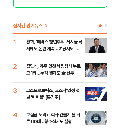
실시간 인기뉴스
1
6
황희, '폐버스 청년주택' 게시물 삭
李,
제에도 논란 계속…여당서도 '내
국민
로남불' 비판
李 
2
7
김민석, 제주·인천서 정청래 누르
정청
고 1위…누적 결과도 金 선두
판"
민석
활
3
8
코스모로보틱스, 코스닥 입성 첫
[속
날 ‘따따블’ [특징주]
선거
리
4
9
보험금 노리고 회사 건물에 불 지
"정
른 60대…항소심서도 실형
도 