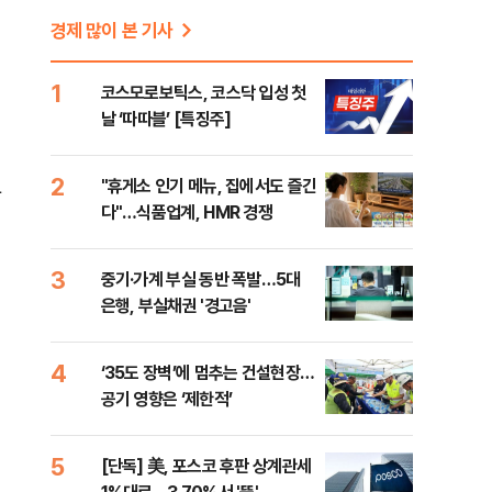
경제 많이 본 기사
1
코스모로보틱스, 코스닥 입성 첫
날 ‘따따블’ [특징주]
2
"휴게소 인기 메뉴, 집에서도 즐긴
말
다"…식품업계, HMR 경쟁
3
중기·가계 부실 동반 폭발…5대
은행, 부실채권 '경고음'
4
‘35도 장벽’에 멈추는 건설현장…
공기 영향은 ‘제한적’
5
[단독] 美, 포스코 후판 상계관세