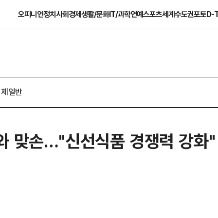
오피니언
정치
사회
경제
생활/문화
IT/과학
연예
스포츠
세계
수도권
포토
D-
경제일반
와 맞손…"신선식품 경쟁력 강화"