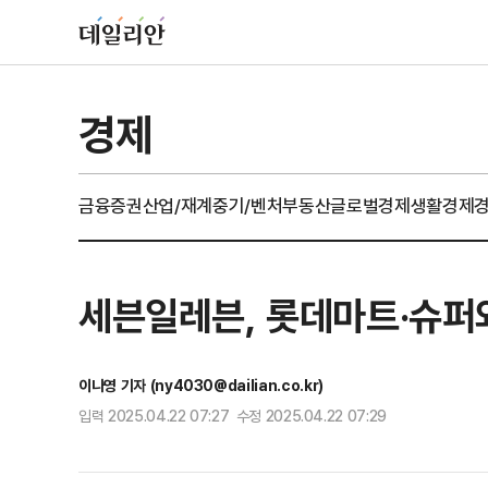
경제
금융
증권
산업/재계
중기/벤처
부동산
글로벌경제
생활경제
세븐일레븐, 롯데마트·슈퍼
이나영 기자 (ny4030@dailian.co.kr)
입력 2025.04.22 07:27 수정 2025.04.22 07:29