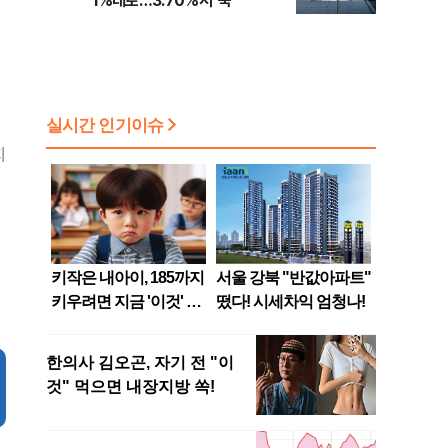
1%대로…3.70%서 '뚝'
지