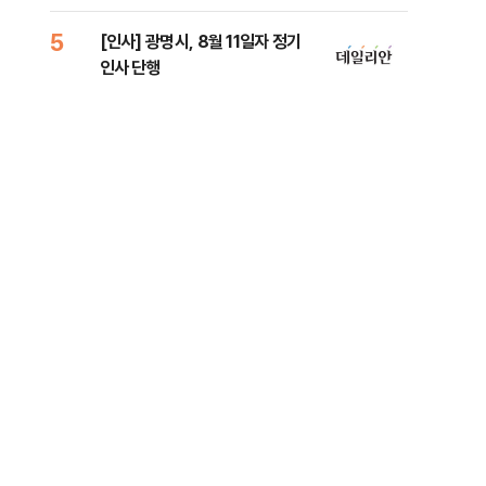
원 
5
10
[인사] 광명시, 8월 11일자 정기
[단
인사 단행
1%