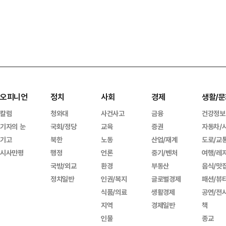
오피니언
정치
사회
경제
생활/문
칼럼
청와대
사건사고
금융
건강정보
기자의 눈
국회/정당
교육
증권
자동차/
기고
북한
노동
산업/재계
도로/교
시사만평
행정
언론
중기/벤처
여행/레
국방/외교
환경
부동산
음식/맛
정치일반
인권/복지
글로벌경제
패션/뷰
식품/의료
생활경제
공연/전
지역
경제일반
책
인물
종교