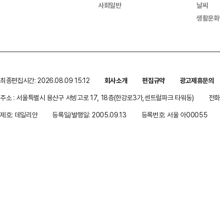
사회일반
날씨
생활문화
최종편집시간: 2026.08.09 15:12
회사소개
편집규약
광고제휴문의
주소 : 서울특별시 용산구 서빙고로 17, 18층(한강로3가,센트럴파크 타워동)
전화 
제호: 데일리안
등록일/발행일: 2005.09.13
등록번호: 서울 아00055