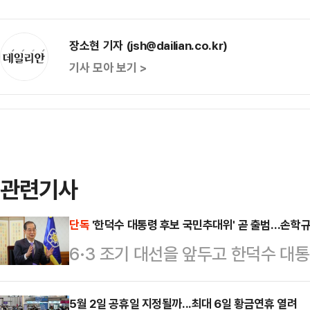
장소현 기자 (jsh@dailian.co.kr)
기사 모아 보기 >
관련기사
단독
'한덕수 대통령 후보 국민추대위' 곧 출범…손학규
6·3 조기 대선을 앞두고 한덕수 
는 '대통령 국민후보 추대위원회'(이
다.국민추대위에는 손학규 전 민주당 
5월 2일 공휴일 지정될까...최대 6일 황금연휴 열려