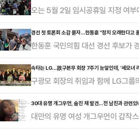
오는 5월 2일 임시공휴일 지정 여부
등이 핵심 멤버로 참여할 가능성이 
5일 어린이날이 부처님오신날과 겹치
일 오전 10시 30분 서울프레스센터
일까지 이어지는 황금연휴가 예정돼 
경선 첫 토론회 소감 묻자…한동훈 "정치 오래한다고 품
마를 요청할 예정이다.국민추대위는 
한동훈 국민의힘 대선 경선 후보가 경
일이 임시공휴일로 추가 지정되면 연
안팎에 몰아친 시련과 갈등을 지혜롭
련해 "정치를 오래한다고 품격이 생
는 지난 설 연휴에 임시공휴일을 지정
후보로 추천한다"…
후보는 21일 경상북도 경주시 경주
속타는 LG…故구본무 회장 7주기 눈앞인데, '세모녀 
방식의 결정을 기대하고 있다. 설 연휴
구광모 회장의 취임과 함께 LG그룹
는 2025 아시아태평양경제협력체(A
났던 당시, 정부는 국민 삶의 질 향
만, LG가(家)의 잡음이 길어지는 모
기자들과 만나, 네거티브 공방을 이
정을 제안했다.…
울서부지법 민사11부(재판장 구광현
30대 유명 개그우먼, 숨진 채 발견…전 남친과 관련있나
냥해 "우리 국민들이 보수 정치에 바
대만의 유명 여성 개그우먼이 갑작스
구연경·연수씨가 구광모 LG 회장을 
다. 그러면서 "전 (품격을 갖추기 
관련된 것 아니냐는 추측이 일고 있다
기일을 진행한다. 법적 기준에 따라
은 전날로 1차…