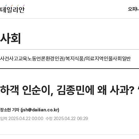
오피
사회
사건사고
교육
노동
언론
환경
인권/복지
식품/의료
지역
인물
사회일반
하객 인순이, 김종민에 왜 사과? 
장소현 기자 (jsh@dailian.co.kr)
입력 2025.04.22 00:00 수정 2025.04.22 06:29