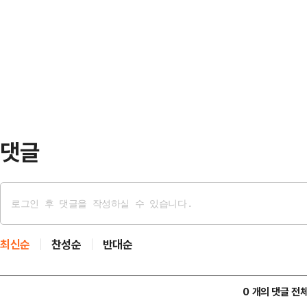
르면, 대만 스탠드업 코미디언 천잔(3
주장이다. 구체적으로 세모녀는 고(
옥상에서 발견됐다.신고를 받고 출동
11.28%에 대해 상속법에 따라 부인
상태였다. 사망 원인은 아직 조사 
요…
은 천잔의 SNS 계정을 찾아 애도의
날은 그의 생일로, 사망 전 마지막 
은 …
댓글
최신순
찬성순
반대순
0 개의 댓글 전