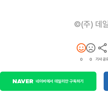
©(주) 데
기사 공
0
0
네이버에서 데일리안 구독하기