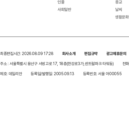
인물
종교
사회일반
날씨
생활문화
최종편집시간: 2026.08.09 17:28
회사소개
편집규약
광고제휴문의
주소 : 서울특별시 용산구 서빙고로 17, 18층(한강로3가,센트럴파크 타워동)
전화 
제호: 데일리안
등록일/발행일: 2005.09.13
등록번호: 서울 아00055