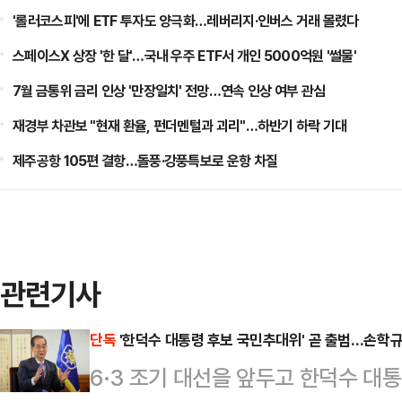
'롤러코스피'에 ETF 투자도 양극화…레버리지·인버스 거래 몰렸다
스페이스X 상장 '한 달'…국내 우주 ETF서 개인 5000억원 '썰물'
7월 금통위 금리 인상 '만장일치' 전망…연속 인상 여부 관심
재경부 차관보 "현재 환율, 펀더멘털과 괴리"…하반기 하락 기대
제주공항 105편 결항…돌풍·강풍특보로 운항 차질
관련기사
단독
'한덕수 대통령 후보 국민추대위' 곧 출범…손학규
6·3 조기 대선을 앞두고 한덕수 