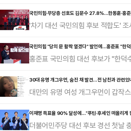
는 '대통령 국민후보 추대위원회'(이
다.국민추대위에는 손학규 전 민주당 
국민의힘·무당층 선호도 김문수 27.8%…한동훈·홍준
'차기 대선 국민의힘 후보 적합도'
등이 핵심 멤버로 참여할 가능성이 
대상으로 했을 때 김문수 대선 경선
일 오전 10시 30분 서울프레스센터
지경제신문 의뢰로 지난 16∼18일 무
국민의힘 "당의 문 활짝 열겠다" 발언에…홍준표 "한
마를 요청할 예정이다.국민추대위는 
홍준표 국민의힘 대선 후보가 "한덕
에 따르면, 김 후보는 27.8%를 기록
안팎에 몰아친 시련과 갈등을 지혜롭
을) 그만두고 (국민의힘에) 입당했으
표 후보(17.9%), 나경원 후보(10.
후보로 추천한다"…
일 권영세 국민의힘 비상대책위원장이
30대 유명 개그우먼, 숨진 채 발견…전 남친과 관련있나
(1.7%), 이철우 후보(0.6%), 양향
대만의 유명 여성 개그우먼이 갑작스
발언한 것과 관련해 "대선 때는 지
응답은 4.7%였다.리얼미터 관계자는
관련된 것 아니냐는 추측이 일고 있다
와야 한다. 반대할 생각은 추호도 없
르면, 대만 스탠드업 코미디언 천잔(3
이재명 득표율 90% 달성에…"푸틴·후세인 떠올리게 
전 비상대책위원회의에서 "국민의힘은
더불어민주당 대선 후보 경선 첫날 충
옥상에서 발견됐다.신고를 받고 출동
"잠시 당을 떠났던 분, 다른 정당에