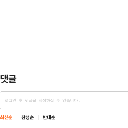
를 득표한데 이어 둘째날 영남권 경선
상태였다. 사망 원인은 아직 조사 
받겠다. 대…
표율이 나오자, 권영세 국민의힘 
은 천잔의 SNS 계정을 찾아 애도의
이라크의 선거에 빗대 의문을 표했다
날은 그의 생일로, 사망 전 마지막 
보 영남권 경선 결과가 나온 직후 
은 …
를 보며 과연 이것이 민주주의인가 하
에서 이재명 후보가 88.2%라는 압
보는 7.5%, 김경수…
댓글
최신순
찬성순
반대순