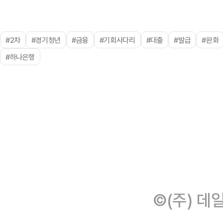
#2차
#경기청년
#금융
#기회사다리
#대출
#발급
#완화
#하나은행
©(주) 데