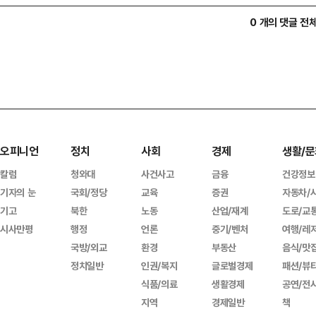
0 개의 댓글 전
오피니언
정치
사회
경제
생활/문
칼럼
청와대
사건사고
금융
건강정보
기자의 눈
국회/정당
교육
증권
자동차/
기고
북한
노동
산업/재계
도로/교
시사만평
행정
언론
중기/벤처
여행/레
국방/외교
환경
부동산
음식/맛
정치일반
인권/복지
글로벌경제
패션/뷰
식품/의료
생활경제
공연/전
지역
경제일반
책