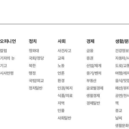
오피니언
정치
사회
경제
생활/문
칼럼
청와대
사건사고
금융
건강정보
기자의 눈
국회/정당
교육
증권
자동차/
기고
북한
노동
산업/재계
도로/교
시사만평
행정
언론
중기/벤처
여행/레
국방/외교
환경
부동산
음식/맛
정치일반
인권/복지
글로벌경제
패션/뷰
식품/의료
생활경제
공연/전
지역
경제일반
책
인물
종교
사회일반
날씨
생활문화