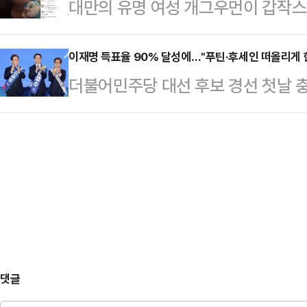
대만의 유명 여성 개그우먼이 갑작스
발언한 것과 관련해 "대선 때는 지
응답은 4.7%였다.리얼미터 관계자는
관련된 것 아니냐는 추측이 일고 있다
와야 한다. 반대할 생각은 추호도 없
르면, 대만 스탠드업 코미디언 천잔(3
이재명 득표율 90% 달성에…"푸틴·후세인 떠올리게 
전 비상대책위원회의에서 "국민의힘은
더불어민주당 대선 후보 경선 첫날 충
옥상에서 발견됐다.신고를 받고 출동
"잠시 당을 떠났던 분, 다른 정당에
를 득표한데 이어 둘째날 영남권 경선
상태였다. 사망 원인은 아직 조사 
받겠다. 대…
표율이 나오자, 권영세 국민의힘 
은 천잔의 SNS 계정을 찾아 애도의
이라크의 선거에 빗대 의문을 표했다
날은 그의 생일로, 사망 전 마지막 
보 영남권 경선 결과가 나온 직후 
은 …
를 보며 과연 이것이 민주주의인가 하
에서 이재명 후보가 88.2%라는 압
보는 7.5%, 김경수…
댓글