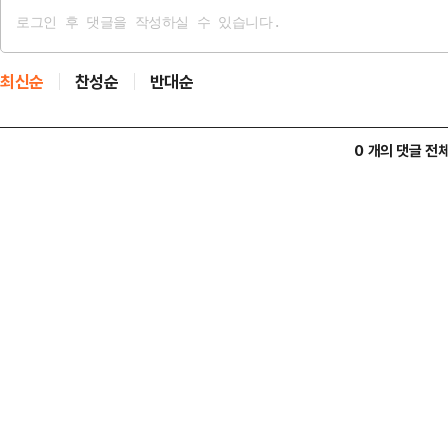
최신순
찬성순
반대순
0 개의 댓글 전