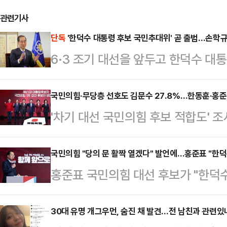
관련기사
단독
'한덕수 대통령 후보 국민추대위' 곧 출범…손학규
6·3 조기 대선을 앞두고 한덕수 
는 '대통령 국민후보 추대위원회'(이
다.국민추대위에는 손학규 전 민주당 
국민의힘·무당층 선호도 김문수 27.8%…한동훈·홍준
'차기 대선 국민의힘 후보 적합도'
등이 핵심 멤버로 참여할 가능성이 
대상으로 했을 때 김문수 대선 경선
일 오전 10시 30분 서울프레스센터
지경제신문 의뢰로 지난 16∼18일 무
국민의힘 "당의 문 활짝 열겠다" 발언에…홍준표 "한
마를 요청할 예정이다.국민추대위는 
홍준표 국민의힘 대선 후보가 "한덕
에 따르면, 김 후보는 27.8%를 기록
안팎에 몰아친 시련과 갈등을 지혜롭
을) 그만두고 (국민의힘에) 입당했으
표 후보(17.9%), 나경원 후보(10.
후보로 추천한다"…
일 권영세 국민의힘 비상대책위원장이
30대 유명 개그우먼, 숨진 채 발견…전 남친과 관련있나
(1.7%), 이철우 후보(0.6%), 양향