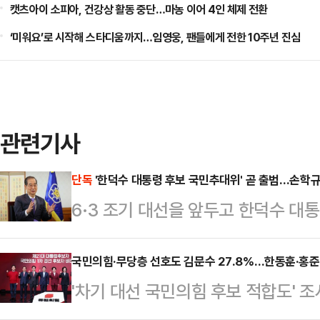
캣츠아이 소피아, 건강상 활동 중단…마농 이어 4인 체제 전환
‘미워요’로 시작해 스타디움까지…임영웅, 팬들에게 전한 10주년 진심
관련기사
단독
'한덕수 대통령 후보 국민추대위' 곧 출범…손학규
6·3 조기 대선을 앞두고 한덕수 
는 '대통령 국민후보 추대위원회'(이
다.국민추대위에는 손학규 전 민주당 
국민의힘·무당층 선호도 김문수 27.8%…한동훈·홍준
'차기 대선 국민의힘 후보 적합도'
등이 핵심 멤버로 참여할 가능성이 
대상으로 했을 때 김문수 대선 경선