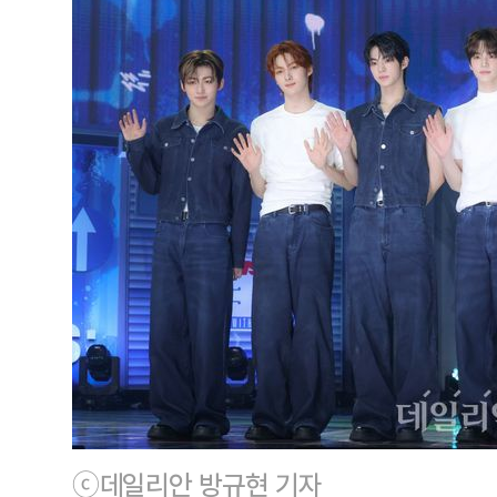
ⓒ데일리안 방규현 기자