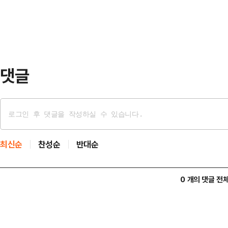
보 영남권 경선 결과가 나온 직후 
은 …
를 보며 과연 이것이 민주주의인가 하
에서 이재명 후보가 88.2%라는 압
보는 7.5%, 김경수…
댓글
최신순
찬성순
반대순
0 개의 댓글 전