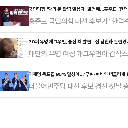
일 오전 10시 30분 서울프레스센터
지경제신문 의뢰로 지난 16∼18일 무
국민의힘 "당의 문 활짝 열겠다" 발언에…홍준표 "한
마를 요청할 예정이다.국민추대위는 
홍준표 국민의힘 대선 후보가 "한덕
에 따르면, 김 후보는 27.8%를 기록
안팎에 몰아친 시련과 갈등을 지혜롭
을) 그만두고 (국민의힘에) 입당했으
표 후보(17.9%), 나경원 후보(10.
후보로 추천한다"…
일 권영세 국민의힘 비상대책위원장이
30대 유명 개그우먼, 숨진 채 발견…전 남친과 관련있나
(1.7%), 이철우 후보(0.6%), 양향
대만의 유명 여성 개그우먼이 갑작스
발언한 것과 관련해 "대선 때는 지
응답은 4.7%였다.리얼미터 관계자는
관련된 것 아니냐는 추측이 일고 있다
와야 한다. 반대할 생각은 추호도 없
르면, 대만 스탠드업 코미디언 천잔(3
이재명 득표율 90% 달성에…"푸틴·후세인 떠올리게 
전 비상대책위원회의에서 "국민의힘은
더불어민주당 대선 후보 경선 첫날 충
옥상에서 발견됐다.신고를 받고 출동
"잠시 당을 떠났던 분, 다른 정당에
를 득표한데 이어 둘째날 영남권 경선
상태였다. 사망 원인은 아직 조사 
받겠다. 대…
표율이 나오자, 권영세 국민의힘 
은 천잔의 SNS 계정을 찾아 애도의
이라크의 선거에 빗대 의문을 표했다
날은 그의 생일로, 사망 전 마지막 