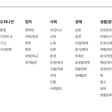
오피니언
정치
사회
경제
생활/문
칼럼
청와대
사건사고
금융
건강정보
기자의 눈
국회/정당
교육
증권
자동차/
기고
북한
노동
산업/재계
도로/교
시사만평
행정
언론
중기/벤처
여행/레
국방/외교
환경
부동산
음식/맛
정치일반
인권/복지
글로벌경제
패션/뷰
식품/의료
생활경제
공연/전
지역
경제일반
책
인물
종교
사회일반
날씨
생활문화