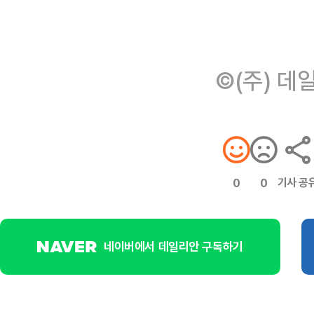
©(주) 데
기사 공
0
0
네이버에서 데일리안 구독하기