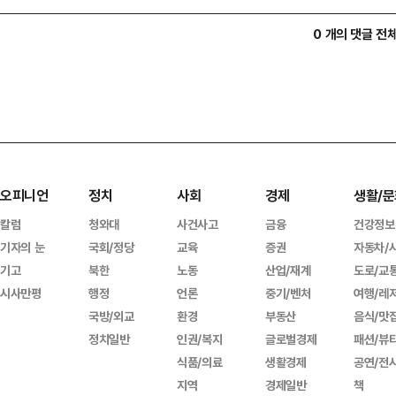
0 개의 댓글 전
오피니언
정치
사회
경제
생활/문
칼럼
청와대
사건사고
금융
건강정보
기자의 눈
국회/정당
교육
증권
자동차/
기고
북한
노동
산업/재계
도로/교
시사만평
행정
언론
중기/벤처
여행/레
국방/외교
환경
부동산
음식/맛
정치일반
인권/복지
글로벌경제
패션/뷰
식품/의료
생활경제
공연/전
지역
경제일반
책