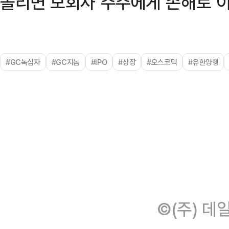
몰리면 모회사 주주에게 손해로 이
#GC녹십자
#GC지놈
#IPO
#상장
#오스코텍
#유한양행
©(주) 데