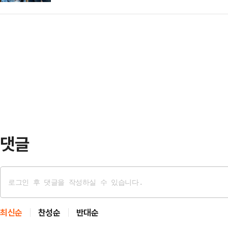
는 충격적인 사건이 발생했다.21일
상태였다. 사망 원인은 아직 조사 
면, 지난 14일 요하네스버그 고등
은 천잔의 SNS 계정을 찾아 애도의
쪽 멀바튼에서 남자친구의 4살 딸 
날은 그의 생일로, 사망 전 마지막 
의로 기소된 유치원 교사 앰버 리 휴
은 …
찰청 대변인에 따르면, 휴즈는 남자
언쟁을 벌인 것으로 알려졌다.그는 
왔으며, 남자친구…
댓글
최신순
찬성순
반대순