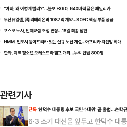
"아빠, 왜 이렇게 빨라?"…볼보 EX90, 640마력 품은 패밀리카
두산퓨얼셀, 獨 리베리온과 1087억 계약…SOFC 핵심 부품 공급
포스코 노사, 단체교섭 조정 연장…18일 최종 담판
HMM, 인도서 동아프리카 잇는 신규 노선 개설…아프리카 지선망 확대
한화, 지역 청소년 오케스트라 캠프 개최…누적 단원 800명
관련기사
단독
'한덕수 대통령 후보 국민추대위' 곧 출범…손학규
6·3 조기 대선을 앞두고 한덕수 