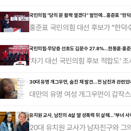
는 '대통령 국민후보 추대위원회'(이
다.국민추대위에는 손학규 전 민주당 
국민의힘 "당의 문 활짝 열겠다" 발언에…홍준표 "한
홍준표 국민의힘 대선 후보가 "한덕
등이 핵심 멤버로 참여할 가능성이 
을) 그만두고 (국민의힘에) 입당했으
일 오전 10시 30분 서울프레스센터
일 권영세 국민의힘 비상대책위원장이
국민의힘·무당층 선호도 김문수 27.8%…한동훈·홍준
마를 요청할 예정이다.국민추대위는 
'차기 대선 국민의힘 후보 적합도'
발언한 것과 관련해 "대선 때는 지
안팎에 몰아친 시련과 갈등을 지혜롭
대상으로 했을 때 김문수 대선 경선
와야 한다. 반대할 생각은 추호도 없
후보로 추천한다"…
지경제신문 의뢰로 지난 16∼18일 무
30대 유명 개그우먼, 숨진 채 발견…전 남친과 관련있나
전 비상대책위원회의에서 "국민의힘은
대만의 유명 여성 개그우먼이 갑작스
에 따르면, 김 후보는 27.8%를 기록
"잠시 당을 떠났던 분, 다른 정당에
관련된 것 아니냐는 추측이 일고 있다
표 후보(17.9%), 나경원 후보(10.
받겠다. 대…
르면, 대만 스탠드업 코미디언 천잔(3
유치원 교사, 남친의 4살 딸 성폭력 뒤 살해…"부녀 사
(1.7%), 이철우 후보(0.6%), 양향
20대 유치원 교사가 남자친구와 그의
옥상에서 발견됐다.신고를 받고 출동
응답은 4.7%였다.리얼미터 관계자는