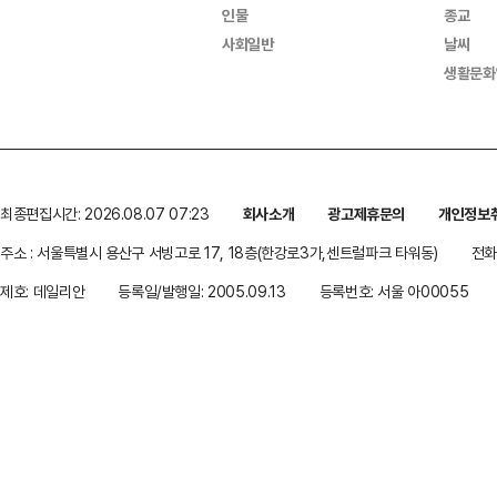
인물
종교
사회일반
날씨
생활문화
최종편집시간: 2026.08.07 07:23
회사소개
광고제휴문의
개인정보
주소 : 서울특별시 용산구 서빙고로 17, 18층(한강로3가,센트럴파크 타워동)
전화 
제호: 데일리안
등록일/발행일: 2005.09.13
등록번호: 서울 아00055