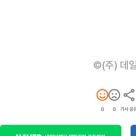
©(주) 데
기사 공
0
0