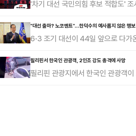
'차기 대선 국민의힘 후보 적합도'
이라크의 선거에 빗대 의문을 표했다
날은 그의 생일로, 사망 전 마지막 
대상으로 했을 때 김문수 대선 경선
보 영남권 경선 결과가 나온 직후 
은 …
지경제신문 의뢰로 지난 16∼18일 무
"대선 출마? 노코멘트"…한덕수의 예사롭지 않은 행보
를 보며 과연 이것이 민주주의인가 하
6·3 조기 대선이 44일 앞으로 다
에 따르면, 김 후보는 27.8%를 기록
에서 이재명 후보가 88.2%라는 압
총리의 행보가 예사롭지 않다.한덕수
표 후보(17.9%), 나경원 후보(10.
보는 7.5%, 김경수…
사실상 대선 출마 의지를 내비쳤고, 
필리핀서 한국인 관광객, 2인조 강도 총격에 사망
(1.7%), 이철우 후보(0.6%), 양향
필리핀 관광지에서 한국인 관광객이 
코스'로 꼽히는 서울 대형교회에서 예
응답은 4.7%였다.리얼미터 관계자는
이 발생했다.21일 외교부 등에 따르
낸셜타임스(FT)와의 인터뷰에서 대선
국인 관광객 1명이 오토바이 강도에
내리지 않았다"며 "노코멘트(No co
빼앗으려는 오토바이를 탄 2인조 강
지난 17일 정부서울청사에서 이뤄졌
으로 옮겨졌으나 결국 사망한 것으로
으로 입장을…
발생 인지 직후부터 필리핀 경찰 당국