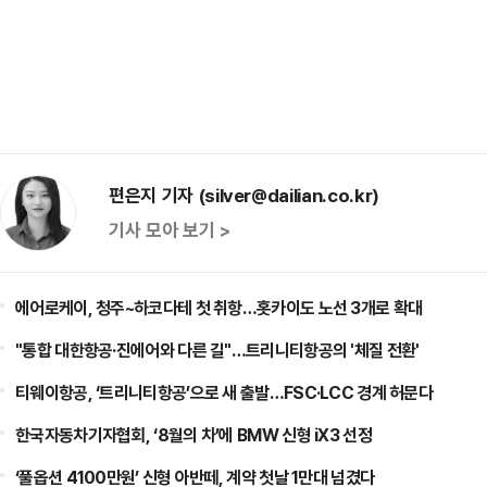
편은지 기자 (silver@dailian.co.kr)
기사 모아 보기 >
에어로케이, 청주~하코다테 첫 취항…홋카이도 노선 3개로 확대
"통합 대한항공·진에어와 다른 길"…트리니티항공의 '체질 전환'
티웨이항공, ‘트리니티항공’으로 새 출발…FSC·LCC 경계 허문다
한국자동차기자협회, ‘8월의 차’에 BMW 신형 iX3 선정
‘풀옵션 4100만원’ 신형 아반떼, 계약 첫날 1만대 넘겼다