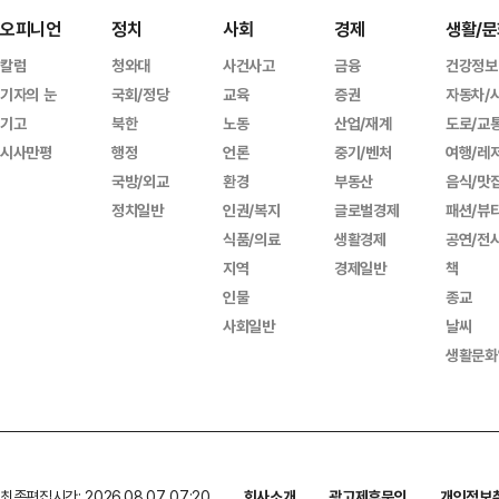
오피니언
정치
사회
경제
생활/문
칼럼
청와대
사건사고
금융
건강정보
기자의 눈
국회/정당
교육
증권
자동차/
기고
북한
노동
산업/재계
도로/교
시사만평
행정
언론
중기/벤처
여행/레
국방/외교
환경
부동산
음식/맛
정치일반
인권/복지
글로벌경제
패션/뷰
식품/의료
생활경제
공연/전
지역
경제일반
책
인물
종교
사회일반
날씨
생활문화
최종편집시간: 2026.08.07 07:20
회사소개
광고제휴문의
개인정보