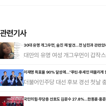
관련기사
30대 유명 개그우먼, 숨진 채 발견…전 남친과 관련있나
대만의 유명 여성 개그우먼이 갑작스
관련된 것 아니냐는 추측이 일고 있다
르면, 대만 스탠드업 코미디언 천잔(3
이재명 득표율 90% 달성에…"푸틴·후세인 떠올리게 
더불어민주당 대선 후보 경선 첫날 충
옥상에서 발견됐다.신고를 받고 출동
를 득표한데 이어 둘째날 영남권 경선
상태였다. 사망 원인은 아직 조사 
표율이 나오자, 권영세 국민의힘 
국민의힘·무당층 선호도 김문수 27.8%…한동훈·홍준
은 천잔의 SNS 계정을 찾아 애도의