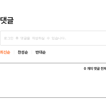
갈라콘서트'는 메인·그린 스테이지(
근)에서 만나볼…
댓글
최신순
찬성순
반대순
0 개의 댓글 전