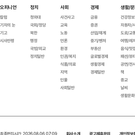
오피니언
정치
사회
경제
생활/문
칼럼
청와대
사건사고
금융
건강정보
기자의 눈
국회/정당
교육
증권
자동차/
기고
북한
노동
산업/재계
도로/교
시사만평
행정
언론
중기/벤처
여행/레
국방/외교
환경
부동산
음식/맛
정치일반
인권/복지
글로벌경제
패션/뷰
식품/의료
생활경제
공연/전
지역
경제일반
책
인물
종교
사회일반
날씨
생활문화
최종편집시간: 2026.08.06 07:09
회사소개
광고제휴문의
개인정보