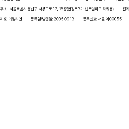
주소 : 서울특별시 용산구 서빙고로 17, 18층(한강로3가,센트럴파크 타워동)
전화 
제호: 데일리안
등록일/발행일: 2005.09.13
등록번호: 서울 아00055