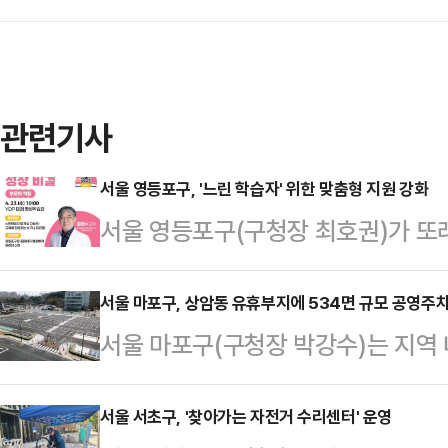
관련기사
서울 영등포구, '느린 학습자' 위한 맞춤형 지원 강화
서울 영등포구(구청장 최호권)가 또래
건강한 성장을 돕기 위해 선별검사부
다고 밝혔다.'경계선 지능인'이라고도
서울 마포구, 상암동 유휴부지에 534면 규모 공영주
서울 마포구(구청장 박강수)는 지역
평균보다 낮지만, 법적 장애로 분류되
포월드컵 공영주차장(상암동1624~1
받기 어려운 사각지대에 놓여있다. 
동DMC역 일대는 상업시설과 대규모
서울 서초구, '찾아가는 자전거 수리센터' 운영
실정이다.이에 구는 '느린 학습자 지