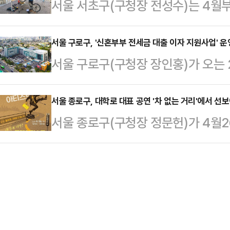
서울 서초구(구청장 전성수)는 4월부
서울 월드컵경기장일대는 각종 경기와
·치료 프로그램·부모 교육 등 실질
안하게 자전거를 수리할 수 있도록 
주차가 성행하고 교통흐름을 방해하는
갈 계…
18일 밝혔다.해당 서비스는 수리센
서울 구로구, '신혼부부 전세금 대출 이자 지원사업' 운
는 롯데쇼핑과 협약을 맺고 착공 예
서울 구로구(구청장 장인홍)가 오는 
까이 다가가기 위한 취지로 시작됐다
로 한시적으로 운영하기로 했다.완공
이자 지원사업'을 추진한다고 18일 
접근할 수 있는 동주민센터 혹은 인
규모로 시간제 371면, …
도 '신혼부부 전세금 대출 이자 지원
서울 종로구, 대학로 대표 공연 '차 없는 거리'에서 선
수 있다.올해 '찾아가는 자전거 수리
서울 종로구(구청장 정문헌)가 4월2
의 소득 기준을 완화해 더 많은 신
월14일 서초2동, 6월11일 잠원동, 
학로! 차 없는 거리로' 행사를 개최
대상은 구로구 소재 전용면적 85제
민센…
심지 대학로에서 오랜 시간 사랑받아
피스텔에 거주하고 부부 합산 연소득
감상하고 다채로운 문화 체험도 즐기는
혼인신고일 7년 이내 무주택 신혼부
저장!, 플레이리스트IN대학로'를 
금잔액의 1.5…
350m거리에서 12시부터 18시까지