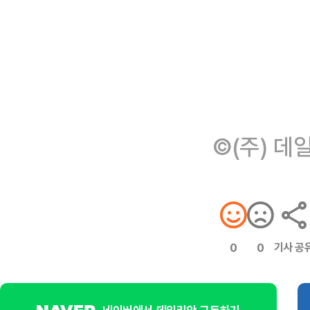
©(주) 데
기사 공
0
0