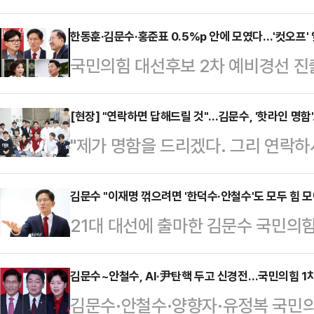
대상으로 했을 때 김문수 대선 경선
지경제신문 의뢰로 지난 16∼18일 무
한동훈·김문수·홍준표 0.5%p 안에 모였다…'컷오프'
국민의힘 대선후보 2차 예비경선 진
에 따르면, 김 후보는 27.8%를 기록
두고 한동훈·김문수·홍준표 후보가 모
표 후보(17.9%), 나경원 후보(10.
빙 접전 중이라는 여론조사가 나왔다.
[현장] "연락하면 답해드릴 것"…김문수, '핫라인 명함
(1.7%), 이철우 후보(0.6%), 양향
"제가 명함을 드리겠다. 그리 연락하
판 승부를 벌이고 있는 것으로 나타났
응답은 4.7%였다.리얼미터 관계자는
러분이 나중에) 결혼도 하면 제가 주
에 의뢰해 18~19일 이틀간 무선 1
싹 닦아버리면 욕먹지만 저는 욕을 안
김문수 "이재명 꺾으려면 '한덕수·안철수'도 모두 힘 모
동일한 '역선택 방지조항'에 따라 국
21대 대선에 출마한 김문수 국민의
의힘 대선 경선 후보가 '보수의 심장'
모르겠다"는 무당층 469명에게 설문
무총리의 출마설에 대해 "한덕수 권
서 김 후보는 '2차 국민연금 개혁' 및
율은 …
어민주당 예비후보)을 꺾을 사람이 
김문수~안철수, AI·尹탄핵 두고 신경전…국민의힘 1차
락처가 적힌 '명함'도 전달했다. 선
김문수·안철수·양향자·유정복 국민의힘
을 꺾어야 한다"고 강조했다.김문수
는 다르다는 점을 강조하기 위한 행보