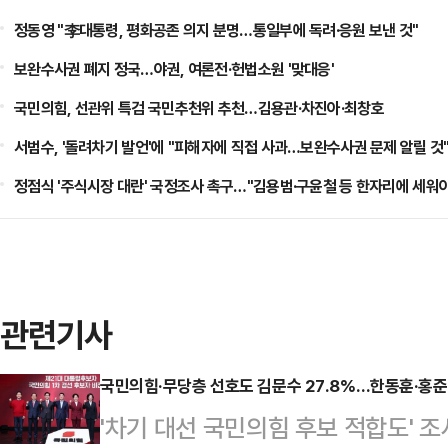
정동영 "李대통령, 평화공존 의지 분명…통일부에 독려·응원 보낸 것"
보완수사권 폐지 정국…야권, 여론전·헌법소원 '맞대응'
국민의힘, 선관위 특검 국민추천위 추천…김용관·차진아·최창호
서범수, '돌려차기 발언'에 "피해자에 직접 사과…보완수사권 문제 알릴 것
정점식 '주식시장 대란' 국정조사 촉구…"김용범·구윤철 등 한자리에 세워
관련기사
국민의힘·무당층 선호도 김문수 27.8%…한동훈·홍준
'차기 대선 국민의힘 후보 적합도'