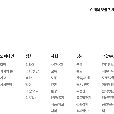
0 개의 댓글 전
오피니언
정치
사회
경제
생활/문
칼럼
청와대
사건사고
금융
건강정보
기자의 눈
국회/정당
교육
증권
자동차/
기고
북한
노동
산업/재계
도로/교
시사만평
행정
언론
중기/벤처
여행/레
국방/외교
환경
부동산
음식/맛
정치일반
인권/복지
글로벌경제
패션/뷰
식품/의료
생활경제
공연/전
지역
경제일반
책