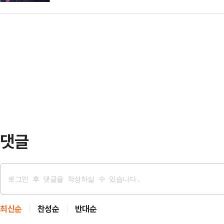
회에서 '청년 미래'와 관련한 비전을 
열린 청년토크쇼를 마친 뒤 기자들과
혁'을, 안 후보는 'AI 산업의 과감한 
민국 정치와 경제 발전을 위해서, 
출'을, 유 후보는 '공정한 기회'를 
다"며 이같이 말했다.이어 안철수 
인공지능(AI) 정책, 윤석열 전 대통
보를 겨냥해 전광훈 목사의 대선…
김문수·안철수·양향자·유정복 후보는 
에서 국민의힘 1차 경선 A조 토론회
댓글
최신순
찬성순
반대순