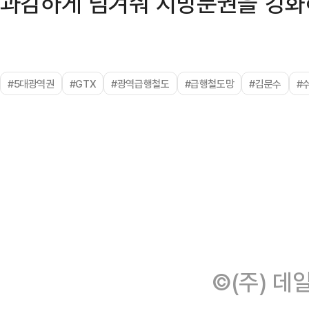
과감하게 넘겨줘 지방분권을 강화해
#5대광역권
#GTX
#광역급행철도
#급행철도망
#김문수
#
©(주) 데