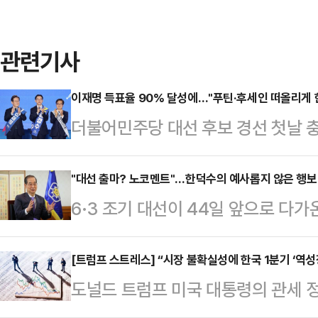
관련기사
이재명 득표율 90% 달성에…"푸틴·후세인 떠올리게 
더불어민주당 대선 후보 경선 첫날 충
를 득표한데 이어 둘째날 영남권 경선
표율이 나오자, 권영세 국민의힘 
"대선 출마? 노코멘트"…한덕수의 예사롭지 않은 행보
6·3 조기 대선이 44일 앞으로 다
이라크의 선거에 빗대 의문을 표했다
총리의 행보가 예사롭지 않다.한덕수
보 영남권 경선 결과가 나온 직후 
사실상 대선 출마 의지를 내비쳤고, 
[트럼프 스트레스] “시장 불확실성에 한국 1분기 ‘역성
를 보며 과연 이것이 민주주의인가 하
도널드 트럼프 미국 대통령의 관세 
코스'로 꼽히는 서울 대형교회에서 예
에서 이재명 후보가 88.2%라는 압
데 한국 성장의 하방 리스크를 확인