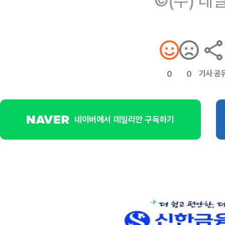
©(주) 데
기사 공
0
0
네이버에서 데일리안 구독하기