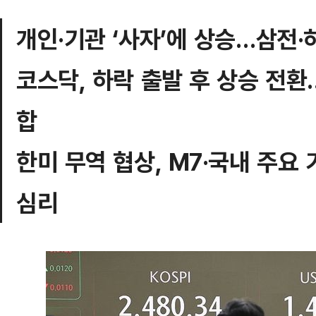
개인·기관 ‘사자’에 상승…삼전
코스닥, 하락 출발 후 상승 전환
합
한미 무역 협상, M7·국내 주요
심리