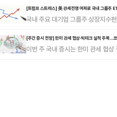
낸셜타임스(FT)와의 인터뷰에서 대선
보는 7.5%, 김경수…
주장이 제기됐다.21일 금융투자업계
[트럼프 스트레스] 美 관세전쟁 여파로 국내 그룹주 ETF
내리지 않았다"며 "노코멘트(No co
국내 주요 대기업 그룹주 상장지수펀드
전쟁으로 경기 침체 우려가 확산되던
지난 17일 정부서울청사에서 이뤄졌
다. 트럼프 행정부가 촉발한 관세 
(Fed·연준) 의장의 매파적(통화 긴
으로 입장을…
수익률 성패를 가른 것으로 분석된다
[주간 증시 전망] 한미 관세 협상·빅테크 실적 주목…코
대됐다.최근 파월 의장은 물가 상승
이번 주 국내 증시는 한미 관세 협상
상장사들에 투자하는 ‘PLUS 한화그룹
언급했다. 이로 인해 추가적인 금리 
을 받을 전망이다. 증권업계는 이번 
수익률은 69.06%로 나타났다. 국내 
에 대한 우려를 높일 수…
로 제시했다.20일 한국거래소에 따르
하는 성적으로, 압도적인 수익률을
13.01포인트(0.53%) 오른 2483
높은 수익률을 거뒀다. ‘ACE 포스
코스피는 2455.89~2483.42
로, …
제하지 않으면서도 중국은 희토류 수
본격화함에 따라 미중 무역분쟁에 대