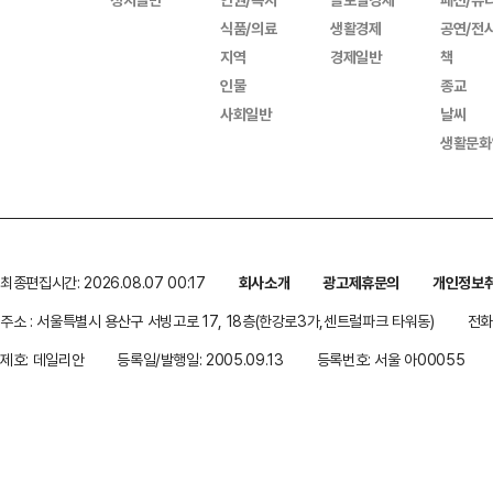
식품/의료
생활경제
공연/전
지역
경제일반
책
인물
종교
사회일반
날씨
생활문화
최종편집시간: 2026.08.07 00:17
회사소개
광고제휴문의
개인정보
주소 : 서울특별시 용산구 서빙고로 17, 18층(한강로3가,센트럴파크 타워동)
전화 
제호: 데일리안
등록일/발행일: 2005.09.13
등록번호: 서울 아00055