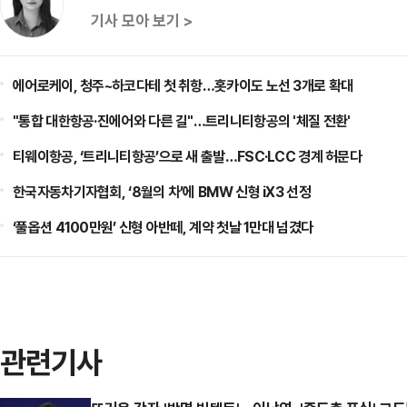
기사 모아 보기 >
에어로케이, 청주~하코다테 첫 취항…홋카이도 노선 3개로 확대
"통합 대한항공·진에어와 다른 길"…트리니티항공의 '체질 전환'
티웨이항공, ‘트리니티항공’으로 새 출발…FSC·LCC 경계 허문다
한국자동차기자협회, ‘8월의 차’에 BMW 신형 iX3 선정
‘풀옵션 4100만원’ 신형 아반떼, 계약 첫날 1만대 넘겼다
관련기사