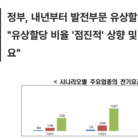
정부, 내년부터 발전부문 유상할
"유상할당 비율 '점진적' 상향 
요"