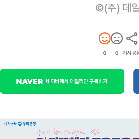
©(주) 데
기사 공
0
0
네이버에서 데일리안 구독하기