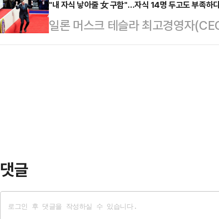
강서구 ASSA 아트홀에서 진행되며,
"내 자식 낳아줄 女 구함"…자식 14명 두고도 부족하
다. 이 코너는 배우 지예은이 편의
일론 머스크 테슬라 최고경영자(CE
된다.후보들은 먼저 자신의 성격유형지
상대로 면접하는 형식으로 진행됐다. 
야 문명을 지킬 수 있다는 시각을 지
공통주제와 조별주제 토론을 이어간다.
국민…
월스트리트저널(WSJ)은 머스크의 
안보'이며, B조의 조별주제는 '사회
루언서 애슐리 세인트 클레어 등 주
팻말을 들고 하는 밸런스 게임도 진
전했다. 세인트 클레어는 지난 2월 
수·안철수…
생후 5개월 된 아들이 있다고 밝힌
는 자신이 임신하자 "지구 종말의 날
위해선 대리모…
댓글