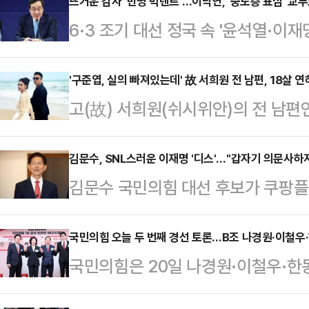
뜨거운 감자 '반명 빅텐트'…이낙연, '중도층 표심' 교
6·3 조기 대선 정국 속 '윤석열·이
이재명) 빅텐트론이 대두됐다. '이재
무당층을 사로잡을 제3의 후보 등장 
'구준엽, 실의 빠져있는데' 故 서희원 전 남편, 18살 연
고(故) 서희원(쉬시위안)의 전 남편
당적 연합 구상에 직접 입을 뗀 이
는 18살 연하 인플루언서이다.9일(
지 주목된다.19일 정치권에 따르면 
면, 왕소비는 오는 5월 17일 중국
김문수, SNL스러운 이재명 '디스'…"갑자기 의문사하
도하는 새민주당이 최근 이른바 '초당
김문수 국민의힘 대선 후보가 쿠팡플레
매(마샤오메이)와 결혼식을 치를 예정
당 대선 예비후보의 독주를 막고 국
불어민주당 대선 후보를 향해 "너무
소비는 세간의 눈을 의식한 듯, 가족
사회통합…
세를 한다" "말을 안 듣는다고 해서
국민의힘 오늘 두 번째 경선 토론…B조 나경원·이철우
식을 올린다고 밝혔다. 그러나 일각
국민의힘은 20일 나경원·이철우·한동
등 예능 최적화 '디스(상대를 공격적
고, 셰프의 요리 모습도 생중계된다는
4명을 대상으로 2차 조별 토론회를 
후보는 19일 본방이 방송된 'SNL 코
월 자신의 전처…