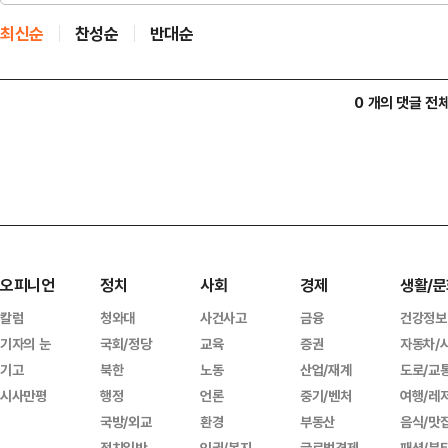
최신순
찬성순
반대순
0 개의 댓글 전
오피니언
정치
사회
경제
생활/문
칼럼
청와대
사건사고
금융
건강정보
기자의 눈
국회/정당
교육
증권
자동차/
기고
북한
노동
산업/재계
도로/교
시사만평
행정
언론
중기/벤처
여행/레
국방/외교
환경
부동산
음식/맛
정치일반
인권/복지
글로벌경제
패션/뷰