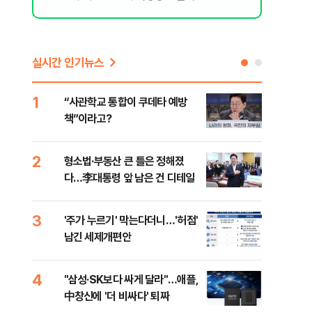
[오늘 날
실시간 인기뉴스
1
6
“사관학교 통합이 쿠데타 예방
美 
책”이라고?
스닥
2
7
형소법·부동산 큰 틀은 정해졌
“월
다…李대통령 앞 남은 건 디테일
지에
3
8
'주가 누르기' 막는다더니…'허점'
미일
남긴 세제개편안
로 
4
9
"삼성·SK보다 싸게 달라"…애플,
"오
中창신에 '더 비싸다' 퇴짜
과정