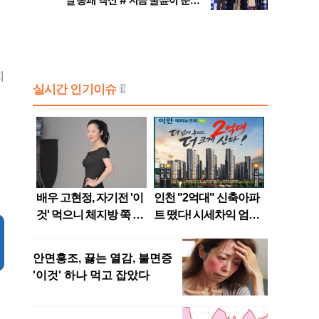
릴 통쾌 액션 #'지금 불륜이 문제
가 아닙니다' 코미디+미스터리 장
르 #대한축구협회 청문회 [주간
사진관]
지