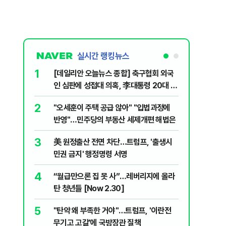
실시간 랭킹뉴스
1
6
[데일리안 오늘뉴스 종합] 축구협회 외국
미일 환율
인 심판에 성접대 의혹, 李대통령 20대 지
재?
지율 하락 의식했나, 삼전닉스 올인은 금
2
7
"오세훈이 주택 공급 않아" "입법과정에
'주가 누
물, SK하이닉스 프리마켓 시초가 논란 재
반영"…민주당의 부동산 세제개편 해법은
제개편안
점화, 김민석 "과반 승리 가능성 99%" 등
3
8
美 원정출산 전면 차단…트럼프, '출생시
"삼성·S
민권 금지' 행정명령 서명
에 '더 비
4
9
“월급만으론 집 못 사”…레버리지에 올라
형소법·
탄 청년들 [Now 2.30]
령 앞 남
5
10
"탄약 왜 부족한 거야"…트럼프, '이란전
'무더위 
무기고 고갈'에 국방장관 질책
속…입추 