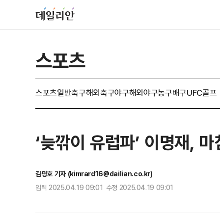
스포츠
스포츠일반
축구
해외축구
야구
해외야구
농구
배구
UFC
골프
‘늦깎이 유럽파’ 이명재, 
김평호 기자 (kimrard16@dailian.co.kr)
입력 2025.04.19 09:01 수정 2025.04.19 09:01