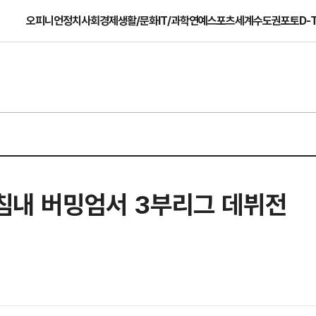
오피니언
정치
사회
경제
생활/문화
IT/과학
연예
스포츠
세계
수도권
포토
D-
마침내 버밍엄서 3부리그 데뷔전