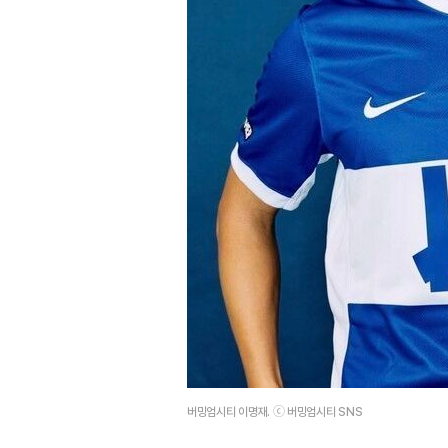
버밍엄시티 이명재. ⓒ 버밍엄시티 SNS