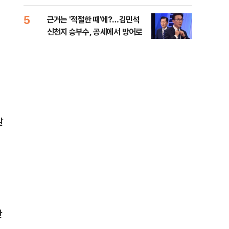
세제
5
10
근거는 '적절한 때'에?…김민석
美 
신천지 승부수, 공세에서 방어로
은 
발
찬