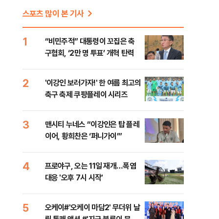
스포츠 많이 본 기사
1
“비민주적” 대통령이 꼬집은 축
구협회, ‘2만 명 투표’ 개혁 탄력
2
'이강인 보러가자!' 한 여름 최고의
축구 축제 쿠팡플레이 시리즈
3
맨시티 누네스 “이강인은 탑 플레
이어, 황희찬은 ‘퍼니가이’”
4
프로야구, 오는 11일 재개…폭염
대응 '오후 7시 시작'
5
오케이#'오케이 마담2' 무더위 날