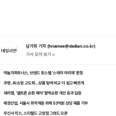
남가희 기자 (hnamee@dailian.co.kr)
기사 모아 보기 >
야놀자파트너스, 브랜드 호스텔 '스테이 아리재' 론칭
쿠팡, AI 쇼핑 고도화…상품 탐색·비교 더 쉽고 빠르게
세라젬, '셀트론 순환 체어' 혈액순환 개선 효과 입증
애경산업, 서울시 취약계층 위해 53억원 상당 제품 기부
무신사 킥스, 스타필드 고양점 그랜드 오픈