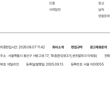
인물
종교
사회일반
날씨
생활문화
최종편집시간: 2026.08.07 11:42
회사소개
편집규약
광고제휴문의
주소 : 서울특별시 용산구 서빙고로 17, 18층(한강로3가,센트럴파크 타워동)
전화 
제호: 데일리안
등록일/발행일: 2005.09.13
등록번호: 서울 아00055