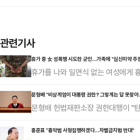
관련기사
휴가 중 女 성폭행 시도한 군인…가족에 "심신미약 주
휴가를 나와 일면식 없는 여성에게 
군인이 범행 직후 가족에게 심신미약
진술이 나왔다.18일 법조계에 따르
문형배 "비상계엄이 대통령 권한? 그렇게는 답 못찾
문형배 헌법재판소장 권한대행이 "
사)는 전날 성폭력범죄의 처벌 등에
은 대통령의 권한 아니냐고 하는데 그
소된 20대 A씨에 대한 2차 공판을
고에 모순이 있지 않냐고 하는데 저
홍준표 "흉악범 사형집행하겠다…차별금지법 반대"
병원으로 이송한 경찰관 B씨에 대한 