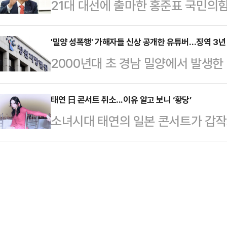
21대 대선에 출마한 홍준표 국민의
다.18일 법조계에 따르면 문 권한대
단적 선택을 시도했다"며 "도주와 자
을 발표하면서 "흉약범 사형을 집행
가의 길' 특강을 통해 "관용과 자제
다.이어 "봉합 …
만들겠다"고 강조했다.홍준표 예비후
'밀양 성폭행' 가해자들 신상 공개한 유튜버…징역 3년
의) 탄핵소추는 그걸 넘지 않았고 비
2000년대 초 경남 밀양에서 발생
캠프에서 '선진대국 국가대개혁 100
라며 이같이 밝혔다.특히 문 권한대행
로 공개한 유튜버 '집행인'이 1심에서
우리 사회에 정의·질서·공정이 무너
우리 사회가 성장하기 …
르면 창원지방법원 형사6단독(우상
태연 日 콘서트 취소...이유 알고 보니 ‘황당’
죄 정치인, 법비 등 소위 ‘법꾸라지
소녀시대 태연의 일본 콘서트가 갑작
관한 법률 위반 등 혐의로 기소된 유
홍 예비후보는 우선 "법과 원칙이 무
엔터테인먼트는 일본 공식 홈페이지를
선고하고 566만원 추징을 명령했다
다"며 "12개 …
에서 열릴 예정이었던 태연 솔로 데뷔 
유튜브 채널에 밀양 성폭행 사건 가
취소됐다고 공지했다.SM 측은 취소
기소됐다. 밀양 성폭행 사건 가해자
있는 기재를 일본으로 수송 중이지만
그대로 공개해 …
연 실시를 위해 충분히 준비하는 것