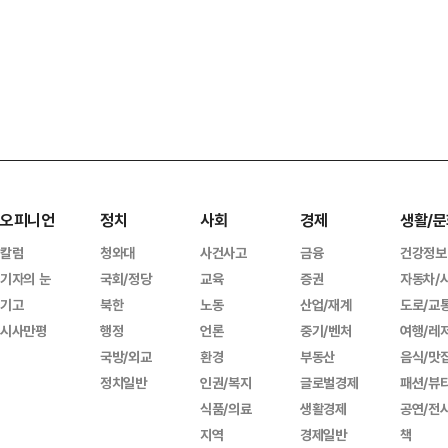
오피니언
정치
사회
경제
생활/문
칼럼
청와대
사건사고
금융
건강정보
기자의 눈
국회/정당
교육
증권
자동차/
기고
북한
노동
산업/재계
도로/교
시사만평
행정
언론
중기/벤처
여행/레
국방/외교
환경
부동산
음식/맛
정치일반
인권/복지
글로벌경제
패션/뷰
식품/의료
생활경제
공연/전
지역
경제일반
책