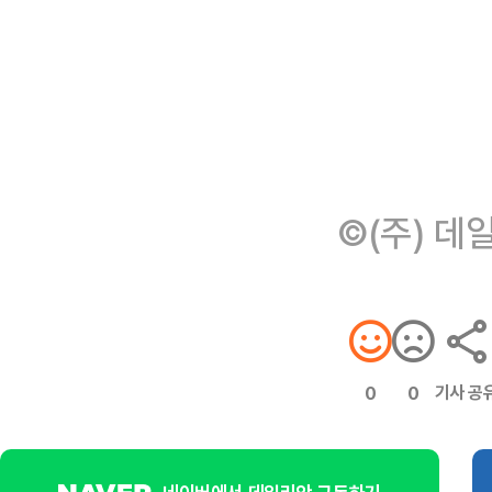
©(주) 데
기사 공
0
0