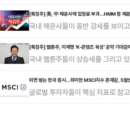
리 지연으로 불편을 겪고 불만을 쏟아
2473.25를 가리키고 있다. 지수는 
인을 파악 중이다.18일 미래에셋증
[특징주] 美, 中 해운사에 입항료 부과…HMM 등 해
2473.30으로 출발했다. 장중 2
국내 해운사들이 동반 강세를 보이고
오전 8시께부터 10여 분간 일부 주
흐름을 보였다.투자주체별로 보면, 
해운사 등에 입항 수수료를 부과하기
여파로 일부 고객들은 주문 취소 및 
기…
국거래소에 따르면 이날 오전 10시 
[특징주] 웹툰주, 이재명 ‘K-콘텐츠 육성’ 공약 기대감
만을 토로했다. 상황 파악을 위해 
국내 웹툰주들이 상승세를 그리고 있
1.97%(380원) 오른 1만9650원
는 고객도 있었다.미래에셋증권은 홈
가 K-콘텐츠 육성 의지를 밝히면서다
승하기도 했다.HMM와 함께 해운주로
후 1시 이후 서비스…
9시 34분 현재 미스터블루는 전 거래일
외면 받는 한국 증시…희미한 MSCI지수 존재감, 5월
팬오션(1.98%) 등도 오르고 있다
글로벌 투자자들이 핵심 지표로 
원에 거래되고 있다. 장중 1748원
위해 미국에 입항하는 중국산 선박에
(MSCI) 지수에서 우리나라가 설 자
리스튜디오(8.81%), 디앤씨미디어(3
다.국내…
지수에 포함된 한국은 지난해 12월 
(1.15%) 등도 줄줄이 오르고 있다
실한 데 이어, 지난달 9% 선까지 
힌 영향으로 풀이된다. 이 후보는 이