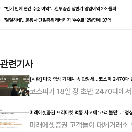
"반기 만에 연간 수준 이익"…한투증권 상반기 영업이익 2조 돌파
'달달하네'…운용사 단일종목 레버리지 '수수료' 2달만에 37억
관련기사
[시황] 미중 협상 기대감 속 관망세…코스피 2470대
코스피가 18일 장 초반 2470대에
미국과 중국의 협상 기대감이 고조되
운 상황에서 관망세가 이어지고 있다.
미래에셋증권 프리마켓 먹통 사고에 '고객 불만'…"정상
미래에셋증권 고객들이 대체거래소 넥
9시 42분 현재 코스피는 전 거래일보