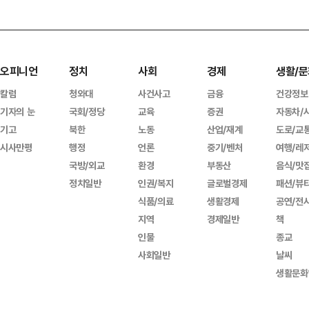
오피니언
정치
사회
경제
생활/문
칼럼
청와대
사건사고
금융
건강정보
기자의 눈
국회/정당
교육
증권
자동차/
기고
북한
노동
산업/재계
도로/교
시사만평
행정
언론
중기/벤처
여행/레
국방/외교
환경
부동산
음식/맛
정치일반
인권/복지
글로벌경제
패션/뷰
식품/의료
생활경제
공연/전
지역
경제일반
책
인물
종교
사회일반
날씨
생활문화