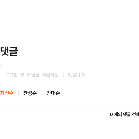
에 따르면, 지난달 말 기준으로 MS
는 비중은 8.99%로 집계됐다. 지난해
개월 만에 8%대까지 내려앉은 셈이다
흥국지수에서…
댓글
최신순
찬성순
반대순
0 개의 댓글 전