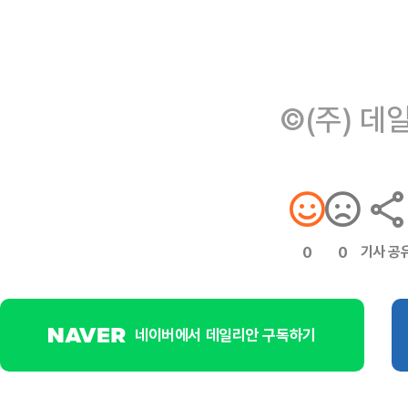
©(주) 데
기사 공
0
0
네이버에서 데일리안 구독하기