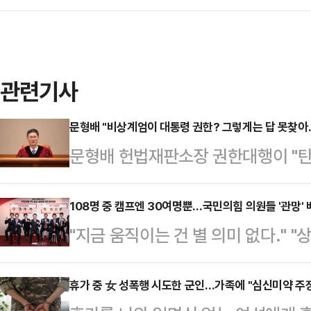
관련기사
문형배 "비상계엄이 대통령 권한? 그렇게는 답 못찾
문형배 헌법재판소장 권한대행이 "
은 대통령의 권한 아니냐고 하는데 그
고에 모순이 있지 않냐고 하는데 저
108명 중 캠프엔 30여명뿐…국민의힘 의원들 '관망'
"지금 움직이는 건 별 의미 없다."
다.18일 법조계에 따르면 문 권한대
있는 것 같다."국민의힘 대선 경선 
가의 길' 특강을 통해 "관용과 자제
와는 달리 현역 의원들이 대체로 관
휴가 중 女 성폭행 시도한 군인…가족에 "심신미약 주
의) 탄핵소추는 그걸 넘지 않았고 비