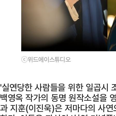
ⓒ위드에이스튜디오
'실연당한 사람들을 위한 일곱시 조
백영옥 작가의 동명 원작소설을 영
과 지훈(이진욱)은 저마다의 사연