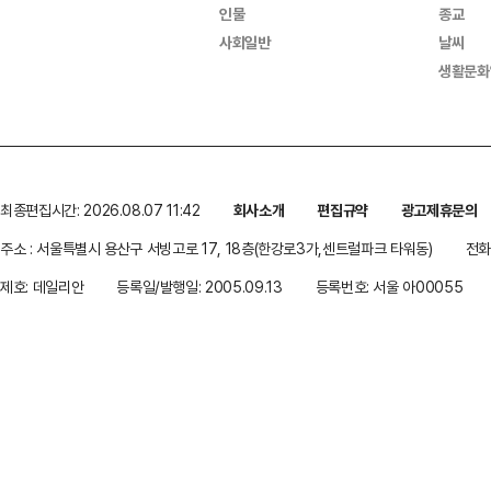
인물
종교
사회일반
날씨
생활문화
최종편집시간: 2026.08.07 11:42
회사소개
편집규약
광고제휴문의
주소 : 서울특별시 용산구 서빙고로 17, 18층(한강로3가,센트럴파크 타워동)
전화 
제호: 데일리안
등록일/발행일: 2005.09.13
등록번호: 서울 아00055