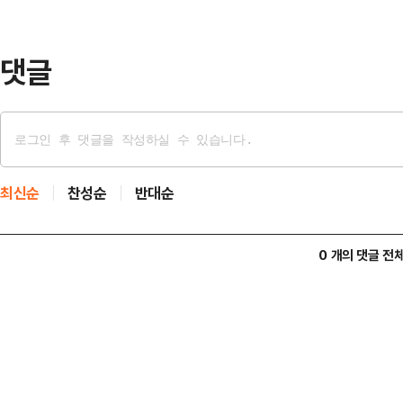
홍 예비후보는 우선 "법과 원칙이 무
다"며 "12개 …
댓글
최신순
찬성순
반대순
0 개의 댓글 전