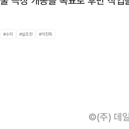
울 극장 개봉을 목표로 후반 작업을
#수지
#실조찬
#이진욱
©(주) 데