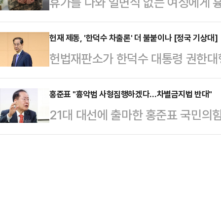
휴가를 나와 일면식 없는 여성에게 
으로 치러지는 조기 대선이라 여론 지
라며 이같이 밝혔다.특히 문 권한대행
군인이 범행 직후 가족에게 심신미약
권주자도 뚜렷하게 대두하지 않는 상
우리 사회가 성장하기 …
진술이 나왔다.18일 법조계에 따르
헌재 제동, '한덕수 차출론' 더 불붙이나 [정국 기상대]
많게는 30여명만 각 후보 지원에 
헌법재판소가 한덕수 대통령 권한대
사)는 전날 성폭력범죄의 처벌 등에
따르면, 1차 경선 진출자는 △김문수
보자 2명(이완규·함상훈)을 지명한
소된 20대 A씨에 대한 2차 공판을
안철수 의원…
을 받아들이면서, 정치권 안팎에선 6
홍준표 "흉악범 사형집행하겠다…차별금지법 반대"
병원으로 이송한 경찰관 B씨에 대한 
21대 대선에 출마한 홍준표 국민의
'한덕수 차출론'이 힘을 잃게 되는 
단적 선택을 시도했다"며 "도주와 자
을 발표하면서 "흉약범 사형을 집행
영 대선 후보로 나서는 데에는 별다
다.이어 "봉합 …
만들겠다"고 강조했다.홍준표 예비후
적지 않다.한덕수 대행이 지난 8일
캠프에서 '선진대국 국가대개혁 100
판사를 헌법재판관 후보자로 지명한
우리 사회에 정의·질서·공정이 무너
만큼, 오히려 헌재의 결…
죄 정치인, 법비 등 소위 ‘법꾸라지