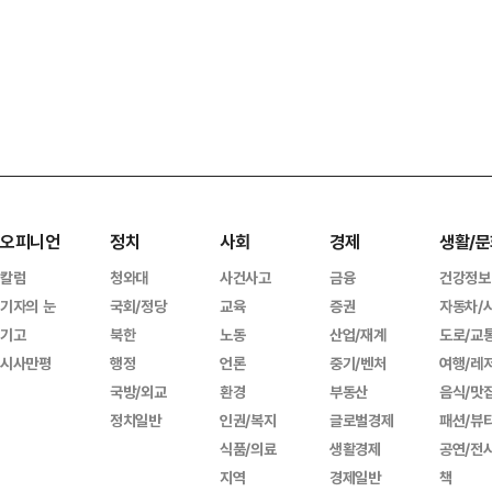
오피니언
정치
사회
경제
생활/문
칼럼
청와대
사건사고
금융
건강정보
기자의 눈
국회/정당
교육
증권
자동차/
기고
북한
노동
산업/재계
도로/교
시사만평
행정
언론
중기/벤처
여행/레
국방/외교
환경
부동산
음식/맛
정치일반
인권/복지
글로벌경제
패션/뷰
식품/의료
생활경제
공연/전
지역
경제일반
책