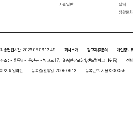
사회일반
날씨
생활문화
최종편집시간: 2026.08.06 13:49
회사소개
광고제휴문의
개인정보
주소 : 서울특별시 용산구 서빙고로 17, 18층(한강로3가,센트럴파크 타워동)
전화 
제호: 데일리안
등록일/발행일: 2005.09.13
등록번호: 서울 아00055