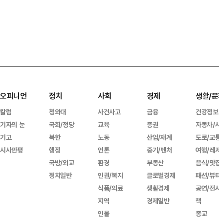
오피니언
정치
사회
경제
생활/문
칼럼
청와대
사건사고
금융
건강정보
기자의 눈
국회/정당
교육
증권
자동차/
기고
북한
노동
산업/재계
도로/교
시사만평
행정
언론
중기/벤처
여행/레
국방/외교
환경
부동산
음식/맛
정치일반
인권/복지
글로벌경제
패션/뷰
식품/의료
생활경제
공연/전
지역
경제일반
책
인물
종교