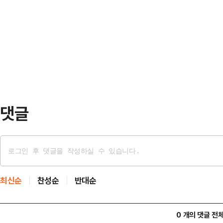
로 꽉 차 있었다. 아직 안으로 들어
가운데 파월 의장의 우려까지 더해지
오려고 하자 작은 충돌이 발생하기도
은 ‘상호관세 90일 유예’를 발표한
자들의 열기로 후텁지근했다. '국민의
한 반면 중국…
는 현장이었다.김문수 국민의힘 대선
에서 선거사무소 개소식을 개최하며 대
소식 개…
댓글
최신순
찬성순
반대순
0 개의 댓글 전