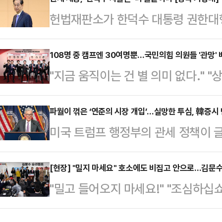
에선 국가 운영을 위해 필요한 정책
헌법재판소가 한덕수 대통령 권한대
한 정치적 관계로 얽힌 나경원·한동
보자 2명(이완규·함상훈)을 지명한
선 현안을 두고 치열한 공방이 오고갈
을 받아들이면서, 정치권 안팎에선 6
108명 중 캠프엔 30여명뿐…국민의힘 의원들 '관망'
일 서울 여의도 중앙당사에서 '21대 
"지금 움직이는 건 별 의미 없다."
'한덕수 차출론'이 힘을 잃게 되는 
예비후보들의 토론회 조를 결정했다. 
있는 것 같다."국민의힘 대선 경선 
영 대선 후보로 나서는 데에는 별다
제를 두고 본인의…
와는 달리 현역 의원들이 대체로 관
파월이 꺾은 ‘연준의 시장 개입’…실망한 투심, 韓증시
적지 않다.한덕수 대행이 지난 8일
미국 트럼프 행정부의 관세 정책이 
으로 치러지는 조기 대선이라 여론 지
판사를 헌법재판관 후보자로 지명한
가운데 제롬 파월 미국 연방준비제도(
권주자도 뚜렷하게 대두하지 않는 상
만큼, 오히려 헌재의 결…
호) 발언까지 나오자 투심은 더욱 실
[현장] "밀지 마세요" 호소에도 비집고 안으로…김문수
많게는 30여명만 각 후보 지원에 
"밀고 들어오지 마세요!" "조심하십쇼
것이라는 우려까지 나오고 있다.18
따르면, 1차 경선 진출자는 △김문수
선 예비후보 선거캠프 개소식 시작 5
미국 대통령이 촉발한 관세 전쟁으로
안철수 의원…